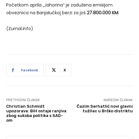
Početkom aprila „Jahorina“ je zadužena emisijom
obveznica na Banjalučkoj berzi za još
27.800.000 KM
.
(Zurnal.info)
Facebook
X
PRETHODNI ČLANAK
NAREDNI ČLANAK
Christian Schmidt
Ćazim Serhatlić novi glavni
upozorava: BiH ostaje ranjiva
tužilac u Brčko distriktu
zbog sukoba politika s SAD-
om