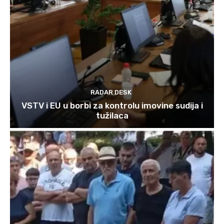
RADAR DESK
VSTV i EU u borbi za kontrolu imovine sudija i
tužilaca