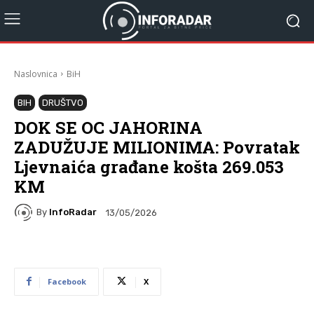
Naslovnica
BiH
BIH
DRUŠTVO
DOK SE OC JAHORINA
ZADUŽUJE MILIONIMA: Povratak
Ljevnaića građane košta 269.053
KM
By
InfoRadar
13/05/2026
Facebook
X