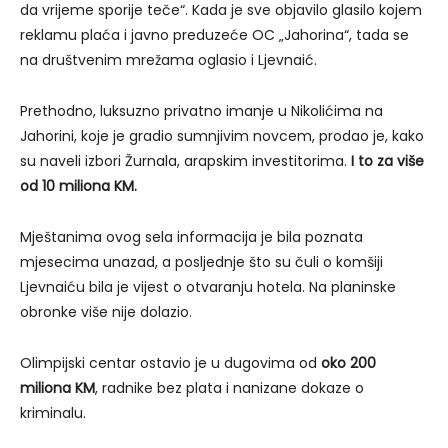
da vrijeme sporije teče“. Kada je sve objavilo glasilo kojem
reklamu plaća i javno preduzeće OC „Jahorina“, tada se
na društvenim mrežama oglasio i Ljevnaić.
Prethodno, luksuzno privatno imanje u Nikolićima na
Jahorini, koje je gradio sumnjivim novcem, prodao je, kako
su naveli izbori Žurnala, arapskim investitorima.
I to za više
od 10 miliona KM.
Mještanima ovog sela informacija je bila poznata
mjesecima unazad, a posljednje što su čuli o komšiji
Ljevnaiću bila je vijest o otvaranju hotela. Na planinske
obronke više nije dolazio.
Olimpijski centar ostavio je u dugovima od
oko 200
miliona KM
, radnike bez plata i nanizane dokaze o
kriminalu.