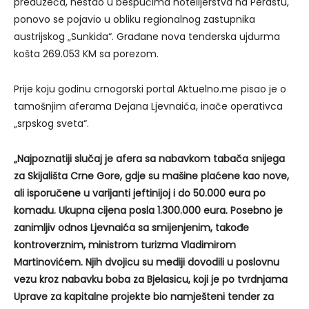
preduzeća, nestao u bespućima hotelijerstva na Perastu,
ponovo se pojavio u obliku regionalnog zastupnika
austrijskog „Sunkida“. Građane nova tenderska ujdurma
košta 269.053 KM sa porezom.
Prije koju godinu crnogorski portal Aktuelno.me pisao je o
tamošnjim aferama Dejana Ljevnaića, inače operativca
„srpskog sveta“.
„Najpoznatiji slučaj je afera sa nabavkom tabača snijega
za Skijališta Crne Gore, gdje su mašine plaćene kao nove,
ali isporučene u varijanti jeftinijoj i do 50.000 eura po
komadu. Ukupna cijena posla 1.300.000 eura. Posebno je
zanimljiv odnos Ljevnaića sa smijenjenim, takođe
kontroverznim, ministrom turizma Vladimirom
Martinovićem. Njih dvojicu su mediji dovodili u poslovnu
vezu kroz nabavku boba za Bjelasicu, koji je po tvrdnjama
Uprave za kapitalne projekte bio namješteni tender za