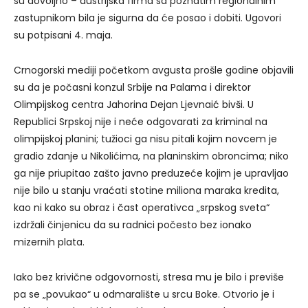
su dovoljno – austrijska firma sa poznatim regionalnim
zastupnikom bila je sigurna da će posao i dobiti. Ugovori
su potpisani 4. maja.
Crnogorski mediji početkom avgusta prošle godine objavili
su da je počasni konzul Srbije na Palama i direktor
Olimpijskog centra Jahorina Dejan Ljevnaić bivši. U
Republici Srpskoj nije i neće odgovarati za kriminal na
olimpijskoj planini; tužioci ga nisu pitali kojim novcem je
gradio zdanje u Nikolićima, na planinskim obroncima; niko
ga nije priupitao zašto javno preduzeće kojim je upravljao
nije bilo u stanju vraćati stotine miliona maraka kredita,
kao ni kako su obraz i čast operativca „srpskog sveta“
izdržali činjenicu da su radnici počesto bez ionako
mizernih plata.
Iako bez krivične odgovornosti, stresa mu je bilo i previše
pa se „povukao“ u odmaralište u srcu Boke. Otvorio je i