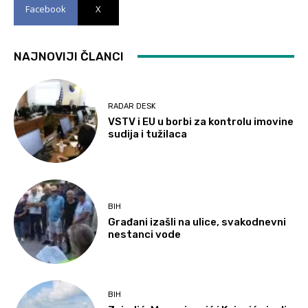
Facebook
X
NAJNOVIJI ČLANCI
RADAR DESK
VSTV i EU u borbi za kontrolu imovine
sudija i tužilaca
BIH
Građani izašli na ulice, svakodnevni
nestanci vode
BIH