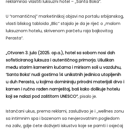
reklamirao vlastiti luksuzni hotel – „Santa Boka“.
U “romantičnoj” marketinškoj objavi na portalu srbijanskog,
vlasti bliskog tabloida „Blic“ stajalo je da je riječ o „malom
luksuznom hotelu, skrivenom parčetu raja bajkovitog
Perasta“.
„Otvoren 3. jula (2025. op.a.), hotel sa sobom nosi dah
sofisticiranog luksuza i autentičnog primorja. Ušuškan
među starim kamenim kućama i mirisom soli u vazduhu,
‘Santa Boka’ nudi gostima 14 unikatnih jedinica utopljenih
u duh Perasta, u kojima dominiraju prirodni materijali drvo i
kamen i ručno rađen namještaj, baš kako dolikuje hotelu
koji se nalazi pod zaštitom UNESCO“
, pisalo je.
Istančani ukus, prema reklami, zasluživao je i „wellnes zonu
sa intimnim spa i bazenom sa nevjerovatnim pogledom
na zaliv, gdje ćete doživjeti iskustvo koje se pamti i osjećaj