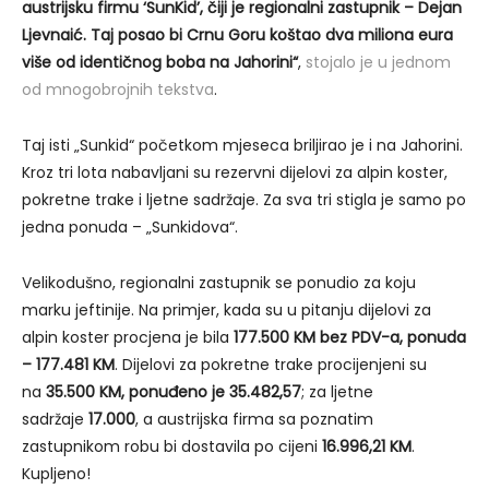
austrijsku firmu ‘SunKid’, čiji je regionalni zastupnik – Dejan
Ljevnaić. Taj posao bi Crnu Goru koštao dva miliona eura
više od identičnog boba na Jahorini“
,
stojalo je u jednom
od mnogobrojnih tekstva
.
Taj isti „Sunkid“ početkom mjeseca briljirao je i na Jahorini.
Kroz tri lota nabavljani su rezervni dijelovi za alpin koster,
pokretne trake i ljetne sadržaje. Za sva tri stigla je samo po
jedna ponuda – „Sunkidova“.
Velikodušno, regionalni zastupnik se ponudio za koju
marku jeftinije. Na primjer, kada su u pitanju dijelovi za
alpin koster procjena je bila
177.500 KM bez PDV-a, ponuda
– 177.481 KM
. Dijelovi za pokretne trake procijenjeni su
na
35.500 KM, ponuđeno je 35.482,57
; za ljetne
sadržaje
17.000
, a austrijska firma sa poznatim
zastupnikom robu bi dostavila po cijeni
16.996,21 KM
.
Kupljeno!