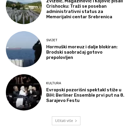
Zvizdić, Magazinović i Kojović pisali
Crishocku: Traži se poseban
administrativni status za
Memorijalni centar Srebrenica
SVIJET
Hormuški moreuz i dalje blokiran:
Brodski saobraćaj gotovo
prepolovljen
KULTURA
Evropski pozorišni spektakl stiže u
BiH: Berliner Ensemble prvi put na 8.
Sarajevo Festu
Učitati više