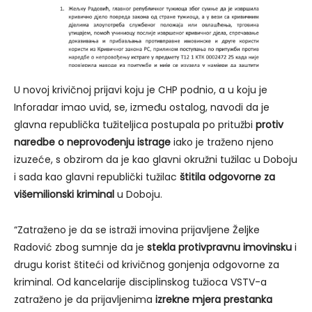
U novoj krivičnoj prijavi koju je CHP podnio, a u koju je
Inforadar imao uvid, se, između ostalog, navodi da je
glavna republička tužiteljica postupala po pritužbi
protiv
naredbe o neprovođenju istrage
iako je traženo njeno
izuzeće, s obzirom da je kao glavni okružni tužilac u Doboju
i sada kao glavni republički tužilac
štitila odgovorne za
višemilionski kriminal
u Doboju.
“Zatraženo je da se istraži imovina prijavljene Željke
Radović zbog sumnje da je
stekla protivpravnu imovinsku
i
drugu korist štiteći od krivičnog gonjenja odgovorne za
kriminal. Od kancelarije disciplinskog tužioca VSTV-a
zatraženo je da prijavljenima
izrekne mjera prestanka