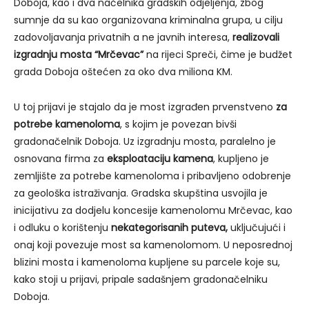
Doboja, kao i dva načelnika gradskih odjeljenja, zbog
sumnje da su kao organizovana kriminalna grupa, u cilju
zadovoljavanja privatnih a ne javnih interesa,
realizovali
izgradnju mosta “Mrčevac”
na rijeci Spreči, čime je budžet
grada Doboja oštećen za oko dva miliona KM.
U toj prijavi je stajalo da je most izgrađen prvenstveno
za
potrebe kamenoloma
, s kojim je povezan bivši
gradonačelnik Doboja. Uz izgradnju mosta, paralelno je
osnovana firma za
eksploataciju kamena
, kupljeno je
zemljište za potrebe kamenoloma i pribavljeno odobrenje
za geološka istraživanja. Gradska skupština usvojila je
inicijativu za dodjelu koncesije kamenolomu Mrčevac, kao
i odluku o korištenju
nekategorisanih puteva,
uključujući i
onaj koji povezuje most sa kamenolomom. U neposrednoj
blizini mosta i kamenoloma kupljene su parcele koje su,
kako stoji u prijavi, pripale sadašnjem gradonačelniku
Doboja.