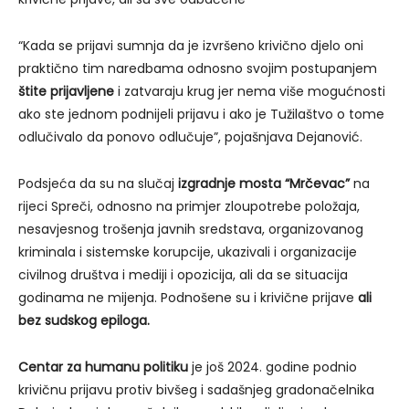
“Kada se prijavi sumnja da je izvršeno krivično djelo oni
praktično tim naredbama odnosno svojim postupanjem
štite prijavljene
i zatvaraju krug jer nema više mogućnosti
ako ste jednom podnijeli prijavu i ako je Tužilaštvo o tome
odlučivalo da ponovo odlučuje”, pojašnjava Dejanović.
Podsjeća da su na slučaj
izgradnje mosta “Mrčevac”
na
rijeci Spreči, odnosno na primjer zloupotrebe položaja,
nesavjesnog trošenja javnih sredstava, organizovanog
kriminala i sistemske korupcije, ukazivali i organizacije
civilnog društva i mediji i opozicija, ali da se situacija
godinama ne mijenja. Podnošene su i krivične prijave
ali
bez sudskog epiloga.
Centar za humanu politiku
je još 2024. godine podnio
krivičnu prijavu protiv bivšeg i sadašnjeg gradonačelnika