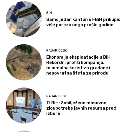
BIH
Samo jedan kanton u FBiH prikupio
više poreza nego prošle godine
RADAR DESK
Ekonomija eksploatacije u BiH:
Rekordni profiti kompanija,
minimalna korist za građane i
nepovratna šteta za prirodu
RADAR DESK
TI BiH: Zabilježene masovne
zloupotrebe javnih resursa pred
izbore