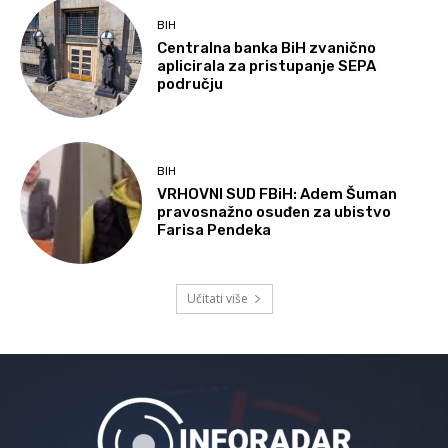
BIH
Centralna banka BiH zvanično
aplicirala za pristupanje SEPA
području
BIH
VRHOVNI SUD FBiH: Adem Šuman
pravosnažno osuđen za ubistvo
Farisa Pendeka
Učitati više