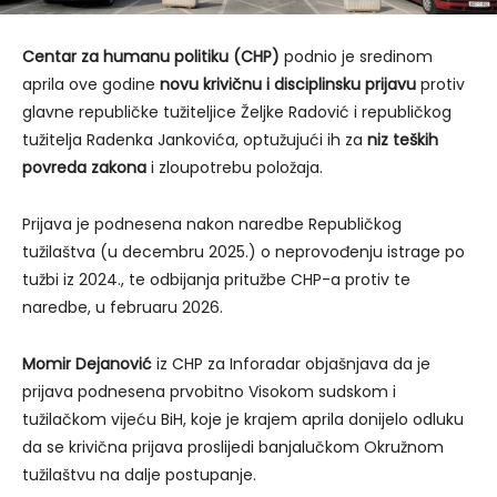
Centar za humanu politiku (CHP)
podnio je sredinom
aprila ove godine
novu krivičnu i disciplinsku prijavu
protiv
glavne republičke tužiteljice Željke Radović i republičkog
tužitelja Radenka Jankovića, optužujući ih za
niz teških
povreda zakona
i zloupotrebu položaja.
Prijava je podnesena nakon naredbe Republičkog
tužilaštva (u decembru 2025.) o neprovođenju istrage po
tužbi iz 2024., te odbijanja pritužbe CHP-a protiv te
naredbe, u februaru 2026.
Momir Dejanović
iz CHP za Inforadar objašnjava da je
prijava podnesena prvobitno Visokom sudskom i
tužilačkom vijeću BiH, koje je krajem aprila donijelo odluku
da se krivična prijava proslijedi banjalučkom Okružnom
tužilaštvu na dalje postupanje.