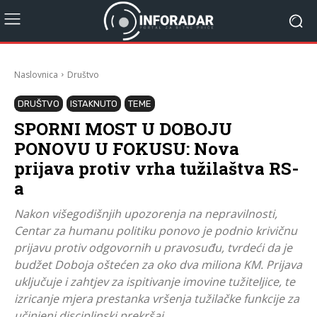
Naslovnica
Društvo
DRUŠTVO
ISTAKNUTO
TEME
SPORNI MOST U DOBOJU
PONOVU U FOKUSU: Nova
prijava protiv vrha tužilaštva RS-
a
Nakon višegodišnjih upozorenja na nepravilnosti,
Centar za humanu politiku ponovo je podnio krivičnu
prijavu protiv odgovornih u pravosuđu, tvrdeći da je
budžet Doboja oštećen za oko dva miliona KM. Prijava
uključuje i zahtjev za ispitivanje imovine tužiteljice, te
izricanje mjera prestanka vršenja tužilačke funkcije za
učinjeni disciplinski prekršaj.