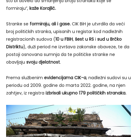
što bi dovelo do smanjenja broja stranaka koje se
formiraju”,
kaže Korajlić.
Stranke se
formiraju
,
ali i gase.
CIK BiH je utvrdila da veći
broj političkih stranka, upisanih u registar kod nadležnih
registracionih sudova (
10 u
FBiH
,
šest
u
RS
i
sud u Brčko
Distriktu
), duži period ne izvršava zakonske obaveze, te da
postoji osnovana sumnja da te političke stranke ne
obavljaju
svoju djelatnost
.
Prema službenim
evidenci
ja
ma CIK-a
, nadležni sudovi su u
periodu od 2009. godine do marta 2022. godine, na njen
zahtjev, iz registra
izbrisali ukupno 179 političkih stranaka.