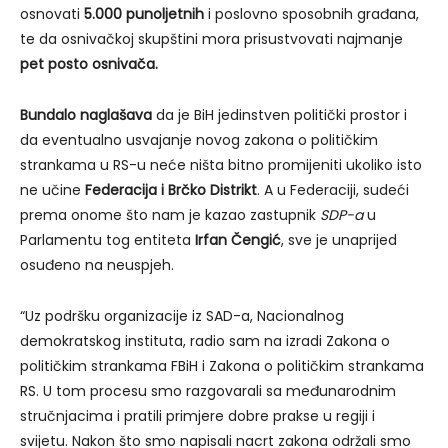
osnovati
5.000 punoljetnih
i poslovno sposobnih građana,
te da osnivačkoj skupštini mora prisustvovati najmanje
pet posto osnivača.
Bundalo naglašava
da je BiH jedinstven politički prostor i
da eventualno usvajanje novog zakona o političkim
strankama u RS-u neće ništa bitno promijeniti ukoliko isto
ne učine
Federacija i Brčko Distrikt
. A u Federaciji, sudeći
prema onome što nam je kazao zastupnik
SDP-a
u
Parlamentu tog entiteta
Irfan Čengić
, sve je unaprijed
osuđeno na neuspjeh.
“Uz podršku organizacije iz SAD-a, Nacionalnog
demokratskog instituta, radio sam na izradi Zakona o
političkim strankama FBiH i Zakona o političkim strankama
RS. U tom procesu smo razgovarali sa međunarodnim
stručnjacima i pratili primjere dobre prakse u regiji i
svijetu. Nakon što smo napisali nacrt zakona održali smo