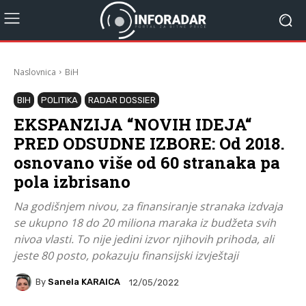
Naslovnica
BiH
BIH
POLITIKA
RADAR DOSSIER
EKSPANZIJA “NOVIH IDEJA“
PRED ODSUDNE IZBORE: Od 2018.
osnovano više od 60 stranaka pa
pola izbrisano
Na godišnjem nivou, za finansiranje stranaka izdvaja
se ukupno 18 do 20 miliona maraka iz budžeta svih
nivoa vlasti. To nije jedini izvor njihovih prihoda, ali
jeste 80 posto, pokazuju finansijski izvještaji
By
Sanela KARAICA
12/05/2022