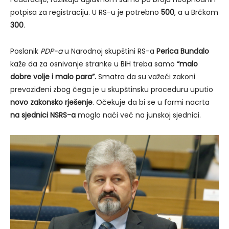
potpisa za registraciju. U RS-u je potrebno
500
, a u Brčkom
300
.
Poslanik
PDP-a
u Narodnoj skupštini RS-a
Perica Bundalo
kaže da za osnivanje stranke u BiH treba samo
“malo
dobre volje i malo para”.
Smatra da su važeći zakoni
prevaziđeni zbog čega je u skupštinsku proceduru uputio
novo zakonsko rješenje
. Očekuje da bi se u formi nacrta
na sjednici NSRS-a
moglo naći već na junskoj sjednici.