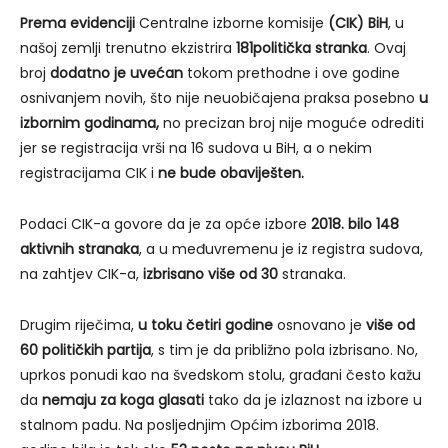
Prema evidenciji
Centralne izborne komisije
(CIK)
BiH
, u
našoj zemlji trenutno ekzistrira
18
1
političk
a
stranka
. Ovaj
broj
dodatno je uvećan
tokom prethodne i ove godine
osnivanjem novih, što nije neuobičajena praksa posebno
u
izbornim godinama
,
no precizan broj nije moguće odrediti
jer se registracija vrši na 16 sudova u BiH, a o nekim
registracijama CIK i
ne bude obaviješten.
Podaci CIK-a govore da je za opće izbore
2018
.
bilo 148
aktivnih stranaka
, a u međuvremenu je iz registra sudova,
na zahtjev CIK-a,
izbrisano više od 30
stranaka.
Drugim riječima,
u toku četiri godine
osnovano je
više od
60 političkih partija
, s tim je da približno pola izbrisano. No,
uprkos ponudi kao na švedskom stolu, građani često kažu
da
nemaju za koga glasati
tako da je izlaznost na izbore u
stalnom padu. Na posljednjim Općim izborima 2018.