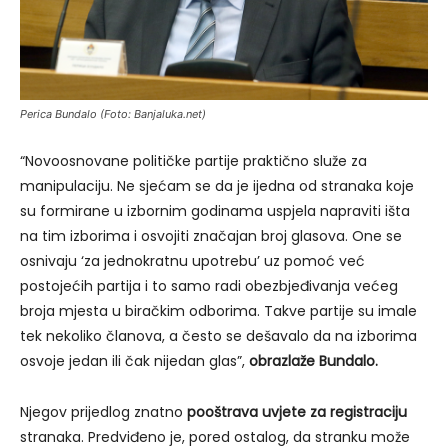
Perica Bundalo (Foto: Banjaluka.net)
“Novoosnovane političke partije praktično služe za
manipulaciju. Ne sjećam se da je ijedna od stranaka koje
su formirane u izbornim godinama uspjela napraviti išta
na tim izborima i osvojiti značajan broj glasova. One se
osnivaju ‘za jednokratnu upotrebu’ uz pomoć već
postojećih partija i to samo radi obezbjeđivanja većeg
broja mjesta u biračkim odborima. Takve partije su imale
tek nekoliko članova, a često se dešavalo da na izborima
osvoje jedan ili čak nijedan glas”,
obrazlaže Bundalo.
Njegov prijedlog znatno
pooštrava uvjete za registraciju
stranaka. Predviđeno je, pored ostalog, da stranku može