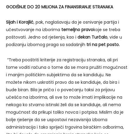
GODIŠNJE DO 20 MILIONA ZA FINANSIRANJE STRANAKA
Sijah i Korajlić
, pak, naglašavaju da je osnivanje partija i
učestvovanje na izborima
temeljno pravo
koje se treba
poštovati. Jedno od rješenja, kao i
dekan Turčalo
, vide u
podizanju izbornog praga sa sadašnjih
tri na pet posto.
“Treba pooštriti kriterije za registraciju stranaka, ali pri
tome voditi računa o tome da se mora pružiti mogućnost
i manjim političkim subjektima da se kandiduju. Ne
možete nikom uskratiti pravo da se kandiduje, da bira i
bude biran. Bila je priča i o povećanju taksi za prijavu
učešća na izborima, ali sve to može imati implikacije na
nekoga ko stvarno istinski želi da se kandiduje, ali nema
mogućnost da prikupi toliko novca i potpisa. Mislim da je
bolje rješenje da se uspostavi nezavisnija izborna
administracija i tako spriječi trgovina biračkim odborima,