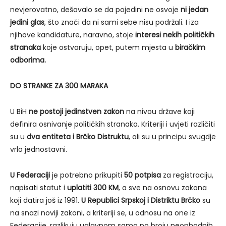
nevjerovatno, dešavalo se da pojedini ne osvoje
ni jedan
jedini glas
, što znači da ni sami sebe nisu podržali. I iza
njihove kandidature, naravno, stoje
interesi nekih političkih
stranaka
koje ostvaruju, opet, putem mjesta u
biračkim
odborima.
DO STRANKE ZA 300 MARAKA
U BiH
ne postoji jedinstven zakon
na nivou države koji
definira osnivanje političkih stranaka. Kriteriji i uvjeti različiti
su u
dva entiteta i Brčko Distruktu
, ali su u principu svugdje
vrlo jednostavni.
U Federaciji
je potrebno prikupiti
50 potpisa
za registraciju,
napisati statut i
uplatiti 300 KM
, a sve na osnovu zakona
koji datira još iz 1991.
U Republici Srpskoj i Distriktu Brčko
su
na snazi noviji zakoni, a kriteriji se, u odnosu na one iz
Federacije, razlikuju uglavnom samo po broju neophodnih