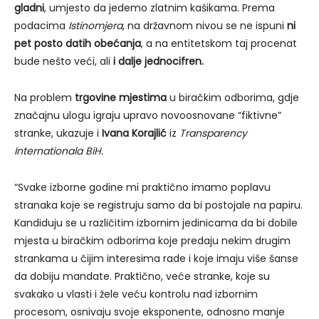
gladni
, umjesto da jedemo zlatnim kašikama. Prema
podacima
Istinomjera
, na državnom nivou se ne ispuni
ni
pet
posto datih obećanja
, a na entitetskom taj procenat
bude nešto veći, ali
i dalje jednocifren.
Na problem
trgovine mjestima
u biračkim odborima, gdje
značajnu ulogu igraju upravo novoosnovane “fiktivne”
stranke, ukazuje i
Ivana Korajlić
iz
Transparency
Internationala BiH.
“Svake izborne godine mi praktično imamo poplavu
stranaka koje se registruju samo da bi postojale na papiru.
Kandiduju se u različitim izbornim jedinicama da bi dobile
mjesta u biračkim odborima koje predaju nekim drugim
strankama u čijim interesima rade i koje imaju više šanse
da dobiju mandate. Praktično, veće stranke, koje su
svakako u vlasti i žele veću kontrolu nad izbornim
procesom, osnivaju svoje eksponente, odnosno manje