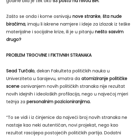
godine bila je tek oko
53 posto na nivou BiH.
Zašto se onda i kome osnivaju
nove stranke
,
šta nude
biračima
, imaju li iskrene namjere i ideje za izlazak iz teške
materijalne i socijalne krize, ili je u pitanju
nešto sasvim
drugo?
PROBLEM TRGOVINE I FIKTIVNIH STRANAKA
Sead Turčalo
, dekan Fakulteta političkih nauka u
Univerziteta u Sarajevu, smatra da
atomiziranje političke
scene
osnivanjem novih političkih stranaka nije rezultat
novih idejnih i ideoloških profilacija, nego u najvećoj mjeri
težnja za
personalnim pozicioniranjima.
“To se vidi i iz činjenice da najveći broj novih stranaka ne
nastaje kao neki autentičan, novi projekat, nego kao
rezultat rascijepa postojećih političkih partija. Dodatni