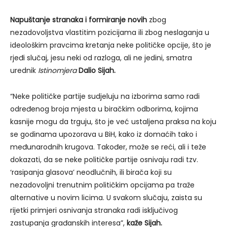
Napuštanje stranaka i formiranje novih
zbog
nezadovoljstva vlastitim pozicijama ili zbog neslaganja u
ideološkim pravcima kretanja neke političke opcije, što je
rjeđi slučaj, jesu neki od razloga, ali ne jedini, smatra
urednik
Istinomjera
Dalio Sijah.
“Neke političke partije sudjeluju na izborima samo radi
određenog broja mjesta u biračkim odborima, kojima
kasnije mogu da trguju, što je već ustaljena praksa na koju
se godinama upozorava u BiH, kako iz domaćih tako i
međunarodnih krugova. Također, može se reći, ali i teže
dokazati, da se neke političke partije osnivaju radi tzv.
‘rasipanja glasova’ neodlučnih, ili birača koji su
nezadovoljni trenutnim političkim opcijama pa traže
alternative u novim licima. U svakom slučaju, zaista su
rijetki primjeri osnivanja stranaka radi isključivog
zastupanja građanskih interesa”,
kaže Sijah.