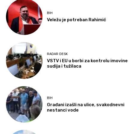
BIH
Veležu je potreban Rahimić
RADAR DESK
VSTV i EU u borbi za kontrolu imovine
sudija i tužilaca
BIH
Građani izašli na ulice, svakodnevni
nestanci vode