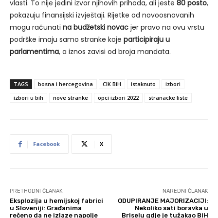
vlasti. To nije jedini izvor njihovih prihoda, ali jeste
80 posto
,
pokazuju finansijski izvještaji. Rijetke od novoosnovanih
mogu računati
na budžetski novac
jer pravo na ovu vrstu
podrške imaju samo stranke koje
participiraju u
parlamentima
, a iznos zavisi od broja mandata.
TAGS
bosna i hercegovina
CIK BiH
istaknuto
izbori
izbori u bih
nove stranke
opci izbori 2022
stranacke liste
Facebook
X
PRETHODNI ČLANAK
NAREDNI ČLANAK
Eksplozija u hemijskoj fabrici
ODUPIRANJE MAJORIZACIJI:
u Sloveniji: Građanima
Nekoliko sati boravka u
rečeno da ne izlaze napolje
Briselu gdje je tužakao BiH