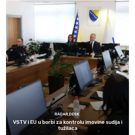
RADAR DESK
VSTV i EU u borbi za kontrolu imovine sudija i
tužilaca