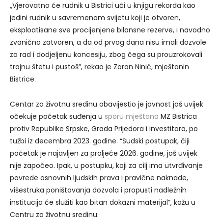
„Vjerovatno će rudnik u Bistrici ući u knjigu rekorda kao
jedini rudnik u savremenom svijetu koji je otvoren,
eksploatisane sve procijenjene bilansne rezerve, i navodno
zvanično zatvoren, a da od prvog dana nisu imali dozvole
za rad i dodjeljenu koncesiju, zbog čega su prouzrokovali
trajnu štetu i pustoš”, rekao je Zoran Ninić, mještanin
Bistrice.
Centar za životnu sredinu obavijestio je javnost još uvijek
očekuje početak suđenja u
sporu mještana
MZ Bistrica
protiv Republike Srpske, Grada Prijedora i investitora, po
tužbi iz decembra 2023. godine. “Sudski postupak, čiji
početak je najavljen za proljeće 2026. godine, još uvijek
nije započeo. Ipak, u postupku, koji za cilj ima utvrđivanje
povrede osnovnih ljudskih prava i pravične naknade,
višestruka poništavanja dozvola i propusti nadležnih
institucija će služiti kao bitan dokazni materijal”, kažu u
Centru za životnu sredinu.