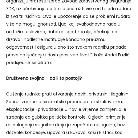
organizuju protesti ispred Zavoda zdravstvenog osiguranja
ZDK, uz očekivanje da će se pridružiti više od hiljadu rudara
iz sva tri rudnika. Ovo je upozorenje da se problemi rudara
više ne mogu ignorisati. Ljudi koji svakodnevno rade u
najtežim uslovima, duboko ispod zemlje, očekuju da
država i nadležne institucije konačno preuzmu
odgovornost i osiguraju ono što svakom radniku pripada –
pravo na liječenje i dostojanstven život.”, kaže Abdel Fazlić,
predsjednik sindikata.
Društvena svojina – da li to postoji?
Gušenje rudnika prati otvaranje novih, privatnih i ilegalnih.
Spore i zamorne birokratske procedure ekstraktivizma,
eksploatacije i privatizacije u novije vrijeme zamijenila je
strepnja od gubitka političke kontrole. Ogledni primjer je
raspolaganje s lignitom koje je započeto nelegalno, bez
dozvole, koncesije, ugovora u Bukovoj kosi i Bistrici, kod