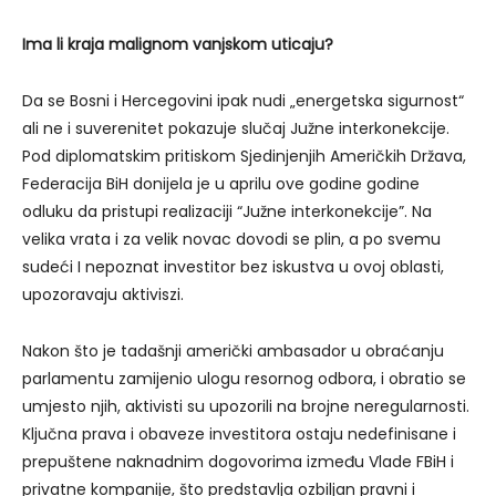
Ima li kraja malignom vanjskom uticaju?
Da se Bosni i Hercegovini ipak nudi „energetska sigurnost“
ali ne i suverenitet pokazuje slučaj Južne interkonekcije.
Pod diplomatskim pritiskom Sjedinjenjih Američkih Država,
Federacija BiH donijela je u aprilu ove godine godine
odluku da pristupi realizaciji “Južne interkonekcije”. Na
velika vrata i za velik novac dovodi se plin, a po svemu
sudeći I nepoznat investitor bez iskustva u ovoj oblasti,
upozoravaju aktiviszi.
Nakon što je tadašnji američki ambasador u obraćanju
parlamentu zamijenio ulogu resornog odbora, i obratio se
umjesto njih, aktivisti su upozorili na brojne neregularnosti.
Ključna prava i obaveze investitora ostaju nedefinisane i
prepuštene naknadnim dogovorima između Vlade FBiH i
privatne kompanije, što predstavlja ozbiljan pravni i