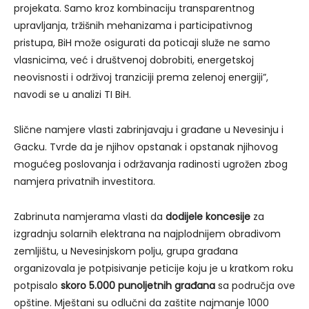
projekata. Samo kroz kombinaciju transparentnog
upravljanja, tržišnih mehanizama i participativnog
pristupa, BiH može osigurati da poticaji služe ne samo
vlasnicima, već i društvenoj dobrobiti, energetskoj
neovisnosti i održivoj tranziciji prema zelenoj energiji”,
navodi se u analizi TI BiH.
Slične namjere vlasti zabrinjavaju i građane u Nevesinju i
Gacku. Tvrde da je njihov opstanak i opstanak njihovog
mogućeg poslovanja i održavanja radinosti ugrožen zbog
namjera privatnih investitora.
Zabrinuta namjerama vlasti da
dodijele koncesije
za
izgradnju solarnih elektrana na najplodnijem obradivom
zemljištu, u Nevesinjskom polju, grupa građana
organizovala je potpisivanje peticije koju je u kratkom roku
potpisalo
skoro 5.000 punoljetnih građana
sa područja ove
opštine. Mještani su odlučni da zaštite najmanje 1000