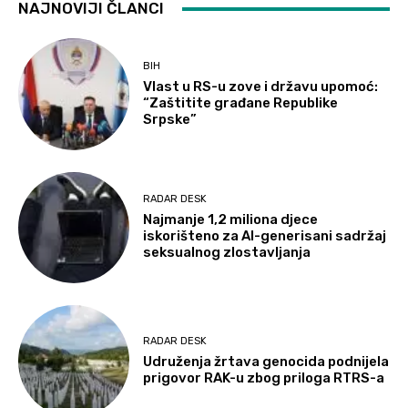
NAJNOVIJI ČLANCI
BIH
Vlast u RS-u zove i državu upomoć:
“Zaštitite građane Republike
Srpske”
RADAR DESK
Najmanje 1,2 miliona djece
iskorišteno za AI-generisani sadržaj
seksualnog zlostavljanja
RADAR DESK
Udruženja žrtava genocida podnijela
prigovor RAK-u zbog priloga RTRS-a