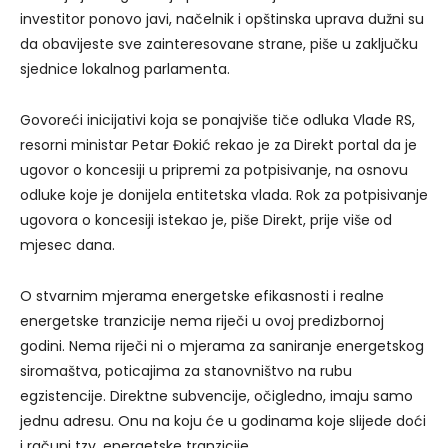
investitor ponovo javi, načelnik i opštinska uprava dužni su
da obavijeste sve zainteresovane strane, piše u zaključku
sjednice lokalnog parlamenta.
Govoreći inicijativi koja se ponajviše tiče odluka Vlade RS,
resorni ministar Petar Đokić rekao je za Direkt portal da je
ugovor o koncesiji u pripremi za potpisivanje, na osnovu
odluke koje je donijela entitetska vlada. Rok za potpisivanje
ugovora o koncesiji istekao je, piše Direkt, prije više od
mjesec dana.
O stvarnim mjerama energetske efikasnosti i realne
energetske tranzicije nema riječi u ovoj predizbornoj
godini. Nema riječi ni o mjerama za saniranje energetskog
siromaštva, poticajima za stanovništvo na rubu
egzistencije. Direktne subvencije, očigledno, imaju samo
jednu adresu. Onu na koju će u godinama koje slijede doći
i računi tzv. energetske tranzicije.