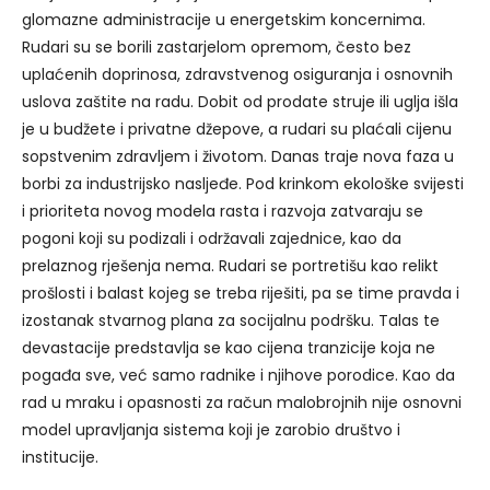
glomazne administracije u energetskim koncernima.
Rudari su se borili zastarjelom opremom, često bez
uplaćenih doprinosa, zdravstvenog osiguranja i osnovnih
uslova zaštite na radu. Dobit od prodate struje ili uglja išla
je u budžete i privatne džepove, a rudari su plaćali cijenu
sopstvenim zdravljem i životom. Danas traje nova faza u
borbi za industrijsko nasljeđe. Pod krinkom ekološke svijesti
i prioriteta novog modela rasta i razvoja zatvaraju se
pogoni koji su podizali i održavali zajednice, kao da
prelaznog rješenja nema. Rudari se portretišu kao relikt
prošlosti i balast kojeg se treba riješiti, pa se time pravda i
izostanak stvarnog plana za socijalnu podršku. Talas te
devastacije predstavlja se kao cijena tranzicije koja ne
pogađa sve, već samo radnike i njihove porodice. Kao da
rad u mraku i opasnosti za račun malobrojnih nije osnovni
model upravljanja sistema koji je zarobio društvo i
institucije.