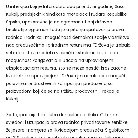
U intervjuu koji je Inforadaru dao prije dvije godine, Saša
Kukolj, predsjednik Sindikata metalaca i rudara Republike
Srpske, upozoravao je na ogroman uticaj državne
birokratije ogroman kada je u pitanju sputavanje prava
radnica i radnika i mogućnosti demokratizacije vlasništva
nad preduzećima i prirodnim resursima. “Država je trebala
sebi da ostavi model u vlasničkoj strukturi koji bi dao
mogućnost korigovanja ili uticaja na upravljanjem
eksploatacijom resursa, što se može postići kroz zakone i
kvalitetnim upravljanjem. Država je morala da omogući
pojavljivanje društvenih kompanija i preduzeća sa
proizvodom koji će se na tržištu prodavati” – rekao je
Kukolj.
Za to, ipak nije bilo sluha donosilaca odluka. O tome
svjedoči i uzurpacija prava radnika privatizovane zeničke
željezare i namjera za likvidacijom preduzeća. S gubitkom
od 320 miliona konvertibilnih maraka, zenička željezara