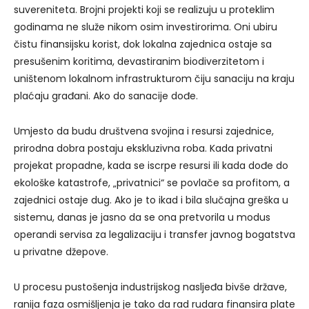
suvereniteta. Brojni projekti koji se realizuju u proteklim
godinama ne služe nikom osim investirorima. Oni ubiru
čistu finansijsku korist, dok lokalna zajednica ostaje sa
presušenim koritima, devastiranim biodiverzitetom i
uništenom lokalnom infrastrukturom čiju sanaciju na kraju
plaćaju građani. Ako do sanacije dođe.
Umjesto da budu društvena svojina i resursi zajednice,
prirodna dobra postaju ekskluzivna roba. Kada privatni
projekat propadne, kada se iscrpe resursi ili kada dođe do
ekološke katastrofe, „privatnici“ se povlače sa profitom, a
zajednici ostaje dug. Ako je to ikad i bila slučajna greška u
sistemu, danas je jasno da se ona pretvorila u modus
operandi servisa za legalizaciju i transfer javnog bogatstva
u privatne džepove.
U procesu pustošenja industrijskog nasljeđa bivše države,
ranija faza osmišljenja je tako da rad rudara finansira plate