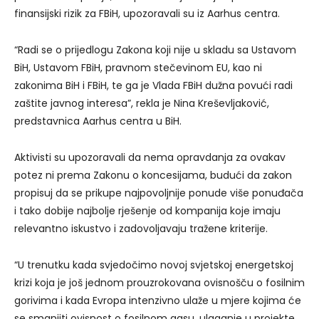
finansijski rizik za FBiH, upozoravali su iz Aarhus centra.
“Radi se o prijedlogu Zakona koji nije u skladu sa Ustavom
BiH, Ustavom FBiH, pravnom stečevinom EU, kao ni
zakonima BiH i FBiH, te ga je Vlada FBiH dužna povući radi
zaštite javnog interesa”, rekla je Nina Kreševljaković,
predstavnica Aarhus centra u BiH.
Aktivisti su upozoravali da nema opravdanja za ovakav
potez ni prema Zakonu o koncesijama, budući da zakon
propisuj da se prikupe najpovoljnije ponude više ponuđača
i tako dobije najbolje rješenje od kompanija koje imaju
relevantno iskustvo i zadovoljavaju tražene kriterije.
“U trenutku kada svjedočimo novoj svjetskoj energetskoj
krizi koja je još jednom prouzrokovana ovisnošču o fosilnim
gorivima i kada Evropa intenzivno ulaže u mjere kojima će
se smanjiti ovisnost o fosilnom gasu, ulaganje u projekte