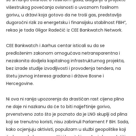
višestrukog povećanja ovisnosti o uvoznom fosilnom
gorivu, u državi koja gotovo da ne troši gas, predstavlja
dugoročni rizik za energetsku i finansijsku stabilnost FBiH”,
rekao je tada Gligor Radečić iz CEE Bankwatch Network.
CEE Bankwatch i Aarhus centar isticali su da se
predloženim zakonom omogućava netransparentna i
nezakonita dodjela kapitalnog infrastrukturnog projekta,
bez izrade studije izvodljivosti i provođenja tendera, na
štetu javnog interesa građana i države Bosne i
Hercegovine.
Ni ova ni ranija upozorenja da drastičan rast cijena plina
ne daje ni nazkanu da će to biti najjeftinije gorivo,
prvenstveno zato što je poznato da je LNG skuplji od plina
koji se trenutno koristi, nisu zabrinuli Parlament F BiH. Sada,
kako ocjenjuju aktivisti, populizam u službi geopolitike koji