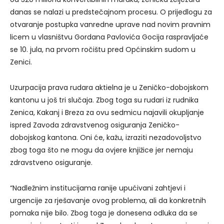
danas se nalazi u predstečajnom procesu. O prijedlogu za
otvaranje postupka vanredne uprave nad novim pravnim
licem u vlasništvu Gordana Pavlovića Gocija raspravljaće
se 10. jula, na prvom ročištu pred Općinskim sudom u
Zenici.
Uzurpacija prava rudara aktielna je u Zeničko-dobojskom
kantonu u još tri slučaja. Zbog toga su rudari iz rudnika
Zenica, Kakanj i Breza za ovu sedmicu najavili okupljanje
ispred Zavoda zdravstvenog osiguranja Zeničko-
dobojskog kantona. Oni će, kažu, izraziti nezadovoljstvo
zbog toga što ne mogu da ovjere knjižice jer nemaju
zdravstveno osiguranje.
“Nadležnim institucijama ranije upućivani zahtjevi i
urgencije za rješavanje ovog problema, ali da konkretnih
pomaka nije bilo. Zbog toga je donesena odluka da se