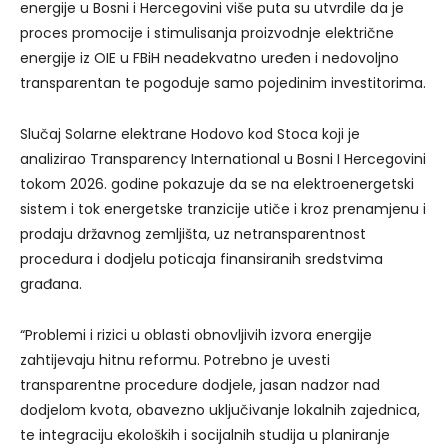
energije u Bosni i Hercegovini više puta su utvrdile da je
proces promocije i stimulisanja proizvodnje električne
energije iz OIE u FBiH neadekvatno uređen i nedovoljno
transparentan te pogoduje samo pojedinim investitorima.
Slučaj Solarne elektrane Hodovo kod Stoca koji je
analizirao Transparency International u Bosni I Hercegovini
tokom 2026. godine pokazuje da se na elektroenergetski
sistem i tok energetske tranzicije utiče i kroz prenamjenu i
prodaju državnog zemljišta, uz netransparentnost
procedura i dodjelu poticaja finansiranih sredstvima
građana.
“Problemi i rizici u oblasti obnovljivih izvora energije
zahtijevaju hitnu reformu. Potrebno je uvesti
transparentne procedure dodjele, jasan nadzor nad
dodjelom kvota, obavezno uključivanje lokalnih zajednica,
te integraciju ekoloških i socijalnih studija u planiranje