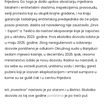
Prijedora. Do toga je došlo uprkos obraćanju mještana
lokalnim i entitetskim vlastima, inspekcijama, pravosuđu,
seriji protesta koji su okupili brojne građane, i na kraju
garancije tadašnjeg entitetskog predsjednika da će prljav
posao prestati. daišta od navedenog nije zaustavilo „Drvo
– Export“ iz Teslića da nastavi iskopavanje koje je započeo
još u oktobru 2023. godine. Prva ekološka dozvola izdata je
u maju 2025. godine. Zbog neregularnosti u izdavanju
dozvole poništena je odlukom Okružnog suda u Banjaluci
sedam mjeseci kasnije, u decembru 2025. Ipak, resorno
ministarstvo izdalo je novu dozvolu. Radovi su nastavili, a
iza sebe su ostavili pustoš, uništenu vodu i zemlju, garež
požara koji je izazvan eksploatacijom i smrad sumpora u
kome su se gušili čak i u centru Prijedora.
Isti „investiror“ nastavio je po starom i u Bistrici. Ekološka
dozvola za taj ove godine
poništena
je po treći put.