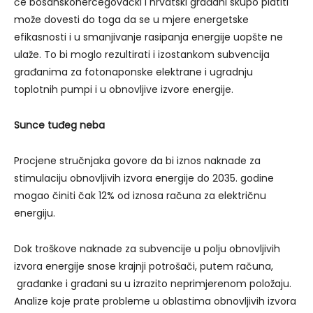
će bosanskohercegovački i hrvatski građani skupo platiti
može dovesti do toga da se u mjere energetske
efikasnosti i u smanjivanje rasipanja energije uopšte ne
ulaže. To bi moglo rezultirati i izostankom subvencija
građanima za fotonaponske elektrane i ugradnju
toplotnih pumpi i u obnovljive izvore energije.
Sunce tuđeg neba
Procjene stručnjaka govore da bi iznos naknade za
stimulaciju obnovljivih izvora energije do 2035. godine
mogao činiti čak 12% od iznosa računa za električnu
energiju.
Dok troškove naknade za subvencije u polju obnovljivih
izvora energije snose krajnji potrošači, putem računa,
građanke i građani su u izrazito neprimjerenom položaju.
Analize koje prate probleme u oblastima obnovljivih izvora