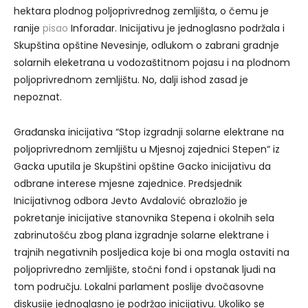
hektara plodnog poljoprivrednog zemljišta, o čemu je
ranije
pisao
Inforadar. Inicijativu je jednoglasno podržala i
Skupština opštine Nevesinje, odlukom o zabrani gradnje
solarnih eleketrana u vodozaštitnom pojasu i na plodnom
poljoprivrednom zemljištu. No, dalji ishod zasad je
nepoznat.
Građanska inicijativa “Stop izgradnji solarne elektrane na
poljoprivrednom zemljištu u Mjesnoj zajednici Stepen“ iz
Gacka uputila je Skupštini opštine Gacko inicijativu da
odbrane interese mjesne zajednice. Predsjednik
Inicijativnog odbora Jevto Avdalović obrazložio je
pokretanje inicijative stanovnika Stepena i okolnih sela
zabrinutošću zbog plana izgradnje solarne elektrane i
trajnih negativnih posljedica koje bi ona mogla ostaviti na
poljoprivredno zemljište, stočni fond i opstanak ljudi na
tom području. Lokalni parlament poslije dvočasovne
diskusije jednoglasno je podržao inicijativu. Ukoliko se