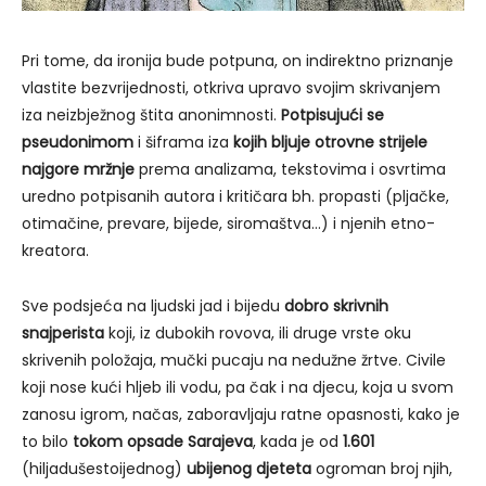
Pri tome, da ironija bude potpuna, on indirektno priznanje
vlastite bezvrijednosti, otkriva upravo svojim skrivanjem
iza neizbježnog štita anonimnosti.
Potpisujući se
pseudonimom
i šiframa iza
kojih bljuje otrovne strijele
najgore mržnje
prema analizama, tekstovima i osvrtima
uredno potpisanih autora i kritičara bh. propasti (pljačke,
otimačine, prevare, bijede, siromaštva…) i njenih etno-
kreatora.
Sve podsjeća na ljudski jad i bijedu
dobro skrivnih
snajperista
koji, iz dubokih rovova, ili druge vrste oku
skrivenih položaja, mučki pucaju na nedužne žrtve. Civile
koji nose kući hljeb ili vodu, pa čak i na djecu, koja u svom
zanosu igrom, načas, zaboravljaju ratne opasnosti, kako je
to bilo
tokom opsade Sarajeva
, kada je od
1.601
(hiljadušestoijednog)
ubijenog djeteta
ogroman broj njih,