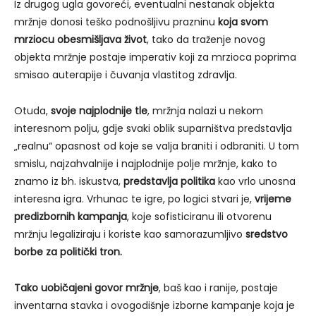
Iz drugog ugla govoreći, eventualni nestanak objekta
mržnje donosi teško podnošljivu prazninu
koja svom
mrziocu obesmišljava život
, tako da traženje novog
objekta mržnje postaje imperativ koji za mrzioca poprima
smisao auterapije i čuvanja vlastitog zdravlja.
Otuda,
svoje najplodnije tle
, mržnja nalazi u nekom
interesnom polju, gdje svaki oblik suparništva predstavlja
„realnu“ opasnost od koje se valja braniti i odbraniti. U tom
smislu, najzahvalnije i najplodnije polje mržnje, kako to
znamo iz bh. iskustva,
predstavlja politika
kao vrlo unosna
interesna igra. Vrhunac te igre, po logici stvari je,
vrijeme
predizbornih kampanja
, koje sofisticiranu ili otvorenu
mržnju legaliziraju i koriste kao samorazumljivo
sredstvo
borbe za politički tron.
Tako uobičajeni govor mržnje
, baš kao i ranije, postaje
inventarna stavka i ovogodišnje izborne kampanje koja je