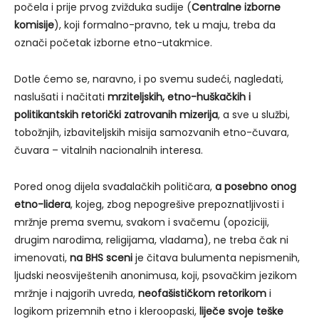
počela i prije prvog zvižduka sudije (
Centralne izborne
komisije
), koji formalno-pravno, tek u maju, treba da
označi početak izborne etno-utakmice.
Dotle ćemo se, naravno, i po svemu sudeći, nagledati,
naslušati i načitati
mrziteljskih, etno-huškačkih i
politikantskih retorički zatrovanih mizerija
, a sve u službi,
tobožnjih, izbaviteljskih misija samozvanih etno-čuvara,
čuvara – vitalnih nacionalnih interesa.
Pored onog dijela svađalačkih političara,
a posebno onog
etno-lidera
, kojeg, zbog nepogrešive prepoznatljivosti i
mržnje prema svemu, svakom i svačemu (opoziciji,
drugim narodima, religijama, vladama), ne treba čak ni
imenovati,
na BHS sceni
je čitava bulumenta nepismenih,
ljudski neosviještenih anonimusa, koji, psovačkim jezikom
mržnje i najgorih uvreda,
neofašističkom retorikom
i
logikom prizemnih etno i kleroopaski,
liječe svoje teške