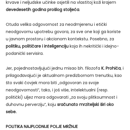
krvave i neljudske učinke osjetili na vlastitoj koži krajem
devedesetih godina prošlog stoljeća
.
Otuda velika odgovornost za neodmjerenu i etički
neodgovornu upotrebu govora, za sve one koji ga koriste
u javnom prostoru i akcionom kontekstu. Posebno, za
politiku, političare i inteligenciju
koja ih nekritički i idejno-
podanički servisira.
Jer, pojednostavljujući jednu misao bh. filozofa
K. Prohića
, i
prilagođavajući je aktualnom predizbornom trenutku, kao
što svaki čovjek mora biti „odgovoran za svoje
neodgovornosti“, tako, i još više, intelektualni (resp.
politički) uljez mora odgovarati „za svoju plitkoumnost i
duhovnu perverziju“, koju
sračunato mrziteljski širi oko
sebe.
POLITIKA NAJPLODNIJE POLJE MRŽNJE