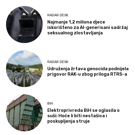
RADAR DESK
Najmanje 1,2 miliona djece
iskorišteno za AI-generisani sadržaj
seksualnog zlostavljanja
RADAR DESK
Udruženja žrtava genocida podnijela
prigovor RAK-u zbog priloga RTRS-a
BIH
Elektroprivreda BiH se oglasila o
suši: Hoće li biti nestašica i
poskupljenja struje