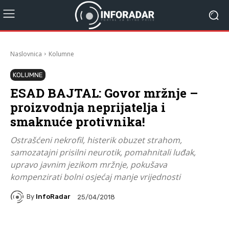
Naslovnica
Kolumne
KOLUMNE
ESAD BAJTAL: Govor mržnje –
proizvodnja neprijatelja i
smaknuće protivnika!
Ostrašćeni nekrofil, histerik obuzet strahom,
samozatajni prisilni neurotik, pomahnitali luđak,
upravo javnim jezikom mržnje, pokušava
kompenzirati bolni osjećaj manje vrijednosti
By
InfoRadar
25/04/2018