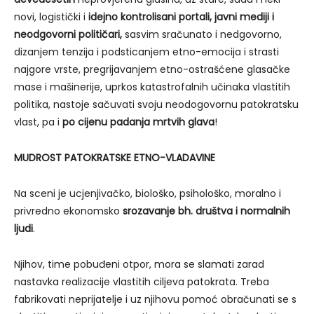
novi, logistički i
idejno kontrolisani portali, javni mediji i
neodgovorni političari,
sasvim sračunato i nedgovorno,
dizanjem tenzija i podsticanjem etno-emocija i strasti
najgore vrste, pregrijavanjem etno-ostrašćene glasačke
mase i mašinerije, uprkos katastrofalnih učinaka vlastitih
politika, nastoje sačuvati svoju neodogovornu patokratsku
vlast, pa i
po cijenu padanja mrtvih glava
!
MUDROST PATOKRATSKE ETNO-VLADAVINE
Na sceni je ucjenjivačko, biološko, psihološko, moralno i
privredno ekonomsko
srozavanje bh. društva i normalnih
ljudi
.
Njihov, time pobuđeni otpor, mora se slamati zarad
nastavka realizacije vlastitih ciljeva patokrata. Treba
fabrikovati neprijatelje i uz njihovu pomoć obračunati se s