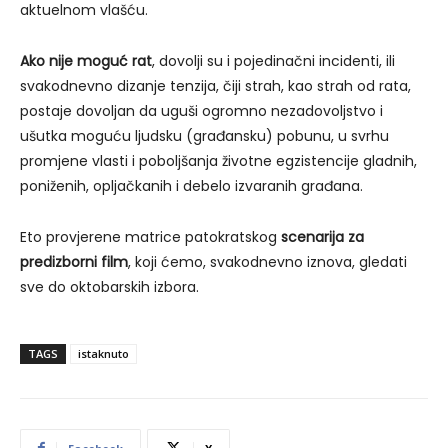
aktuelnom vlašću.
Ako nije moguć rat
, dovolji su i pojedinačni incidenti, ili
svakodnevno dizanje tenzija, čiji strah, kao strah od rata,
postaje dovoljan da uguši ogromno nezadovoljstvo i
ušutka moguću ljudsku (građansku) pobunu, u svrhu
promjene vlasti i poboljšanja životne egzistencije gladnih,
poniženih, opljačkanih i debelo izvaranih građana.
Eto provjerene matrice patokratskog
scenarija za
predizborni film
, koji ćemo, svakodnevno iznova, gledati
sve do oktobarskih izbora.
TAGS
istaknuto