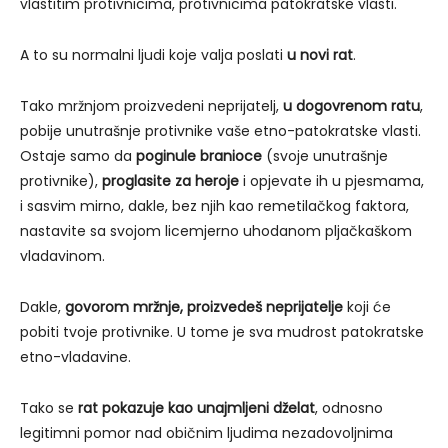
vlastitim protivnicima, protivnicima patokratske vlasti.
A to su normalni ljudi koje valja poslati
u novi rat
.
Tako mržnjom proizvedeni neprijatelj,
u dogovrenom ratu
,
pobije unutrašnje protivnike vaše etno-patokratske vlasti.
Ostaje samo da
poginule branioce
(svoje unutrašnje
protivnike),
proglasite za heroje
i opjevate ih u pjesmama,
i sasvim mirno, dakle, bez njih kao remetilačkog faktora,
nastavite sa svojom licemjerno uhodanom pljačkaškom
vladavinom.
Dakle,
govorom mržnje, proizvedeš neprijatelje
koji će
pobiti tvoje protivnike. U tome je sva mudrost patokratske
etno-vladavine.
Tako se
rat pokazuje kao unajmljeni dželat
, odnosno
legitimni pomor nad običnim ljudima nezadovoljnima