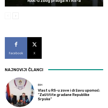
RAK-u zbog priloga RTRS-a
Facebook
X
NAJNOVIJI ČLANCI
BIH
Vlast u RS-u zove i državu upomoć:
“Zaštitite građane Republike
Srpske”