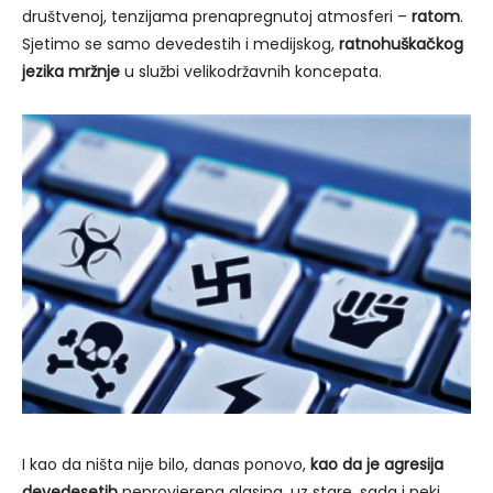
društvenoj, tenzijama prenapregnutoj atmosferi –
ratom
.
Sjetimo se samo devedestih i medijskog,
ratnohuškačkog
jezika mržnje
u službi velikodržavnih koncepata.
I kao da ništa nije bilo, danas ponovo,
kao da je agresija
devedesetih
neprovjerena glasina, uz stare, sada i neki