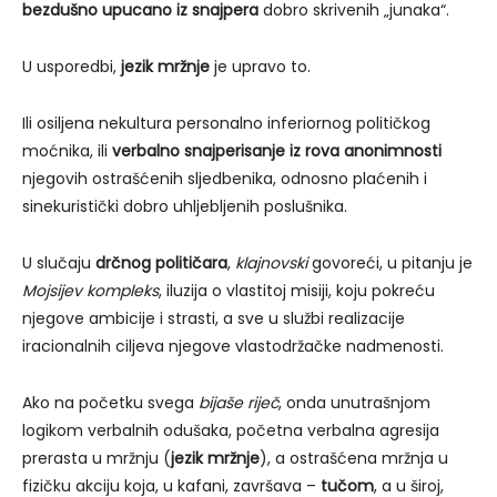
bezdušno upucano iz snajpera
dobro skrivenih „junaka“.
U usporedbi,
jezik mržnje
je upravo to.
Ili osiljena nekultura personalno inferiornog političkog
moćnika, ili
verbalno snajperisanje iz rova anonimnosti
njegovih ostrašćenih sljedbenika, odnosno plaćenih i
sinekuristički dobro uhljebljenih poslušnika.
U slučaju
drčnog političara
,
klajnovski
govoreći, u pitanju je
Mojsijev kompleks
, iluzija o vlastitoj misiji, koju pokreću
njegove ambicije i strasti, a sve u službi realizacije
iracionalnih ciljeva njegove vlastodržačke nadmenosti.
Ako na početku svega
bijaše riječ
, onda unutrašnjom
logikom verbalnih odušaka, početna verbalna agresija
prerasta u mržnju (
jezik mržnje
), a ostrašćena mržnja u
fizičku akciju koja, u kafani, završava –
tučom
, a u široj,