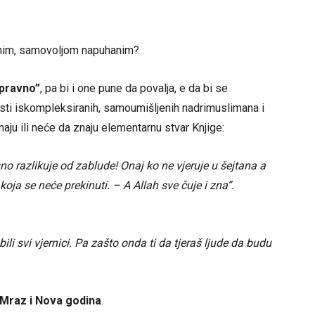
enim, samovoljom napuhanim?
spravno”
, pa bi i one pune da povalja, e da bi se
osti iskompleksiranih, samoumišljenih nadrimuslimana i
aju ili neće da znaju elementarnu stvar Knjige:
sno razlikuje od zablude! Onaj ko ne vjeruje u šejtana a
koja se neće prekinuti. – A Allah sve čuje i zna”.
ili svi vjernici. Pa zašto onda ti da tjeraš ljude da budu
a Mraz i Nova godina
.