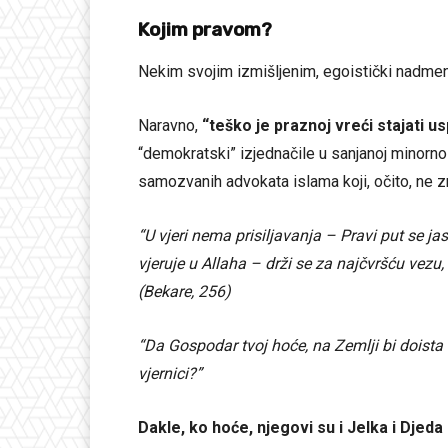
Kojim pravom?
Nekim svojim izmišljenim, egoistički nadm
Naravno,
“teško je praznoj vreći stajati u
“demokratski” izjednačile u sanjanoj minorn
samozvanih advokata islama koji, očito, ne zn
“U vjeri nema prisiljavanja – Pravi put se ja
vjeruje u Allaha – drži se za najčvršću vezu, 
(Bekare, 256)
“Da Gospodar tvoj hoće, na Zemlji bi doista b
vjernici?”
Dakle, ko hoće, njegovi su i Jelka i Djed