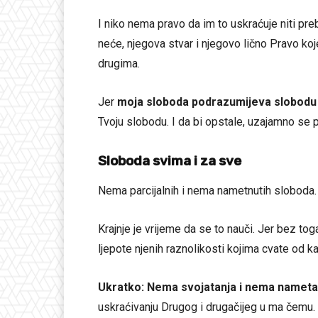
I niko nema pravo da im to uskraćuje niti pre
neće, njegova stvar i njegovo lično Pravo k
drugima.
Jer
moja sloboda podrazumijeva slobod
Tvoju slobodu. I da bi opstale, uzajamno se pr
Sloboda svima i za sve
Nema parcijalnih i nema nametnutih sloboda.
Krajnje je vrijeme da se to nauči. Jer bez tog
ljepote njenih raznolikosti kojima cvate od k
Ukratko: Nema svojatanja i nema nametan
uskraćivanju Drugog i drugačijeg u ma čemu.