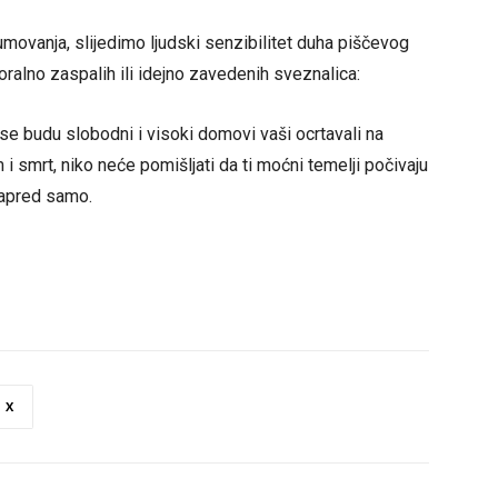
movanja, slijedimo ljudski senzibilitet duha piščevog
alno zaspalih ili idejno zavedenih sveznalica:
se budu slobodni i visoki domovi vaši ocrtavali na
 i smrt, niko neće pomišljati da ti moćni temelji počivaju
napred samo.
X