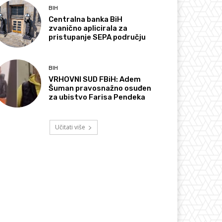
BIH
Centralna banka BiH
zvanično aplicirala za
pristupanje SEPA području
BIH
VRHOVNI SUD FBiH: Adem
Šuman pravosnažno osuđen
za ubistvo Farisa Pendeka
Učitati više