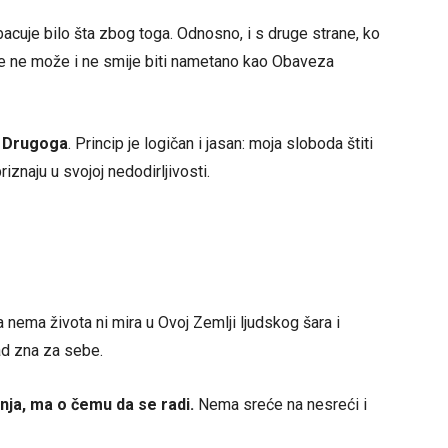
bacuje bilo šta zbog toga. Odnosno, i s druge strane, ko
oje ne može i ne smije biti nametano kao Obaveza
u Drugoga
. Princip je logičan i jasan: moja sloboda štiti
iznaju u svojoj nedodirljivosti.
a nema života ni mira u Ovoj Zemlji ljudskog šara i
ad zna za sebe.
ja, ma o čemu da se radi.
Nema sreće na nesreći i