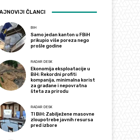
AJNOVIJI ČLANCI
BIH
Samo jedan kanton u FBiH
prikupio više poreza nego
prošle godine
RADAR DESK
Ekonomija eksploatacije u
BiH: Rekordni profiti
kompanija, minimalna korist
za građane i nepovratna
šteta za prirodu
RADAR DESK
TI BiH: Zabilježene masovne
zloupotrebe javnih resursa
pred izbore