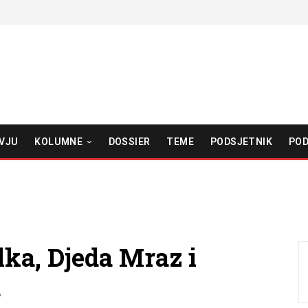
VJU
KOLUMNE
DOSSIER
TEME
PODSJETNIK
POD
ka, Djeda Mraz i
a