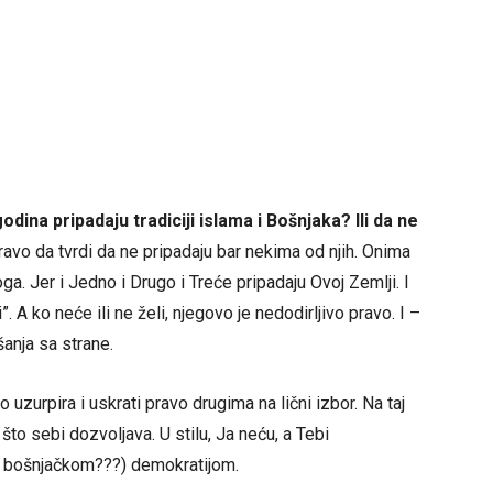
dina pripadaju tradiciji islama i Bošnjaka? Ili da ne
vo da tvrdi da ne pripadaju bar nekima od njih. Onima
oga. Jer i Jedno i Drugo i Treće pripadaju Ovoj Zemlji. I
 A ko neće ili ne želi, njegovo je nedodirljivo pravo. I –
šanja sa strane.
o uzurpira i uskrati pravo drugima na lični izbor. Na taj
to sebi dozvoljava. U stilu, Ja neću, a Tebi
, bošnjačkom???) demokratijom.