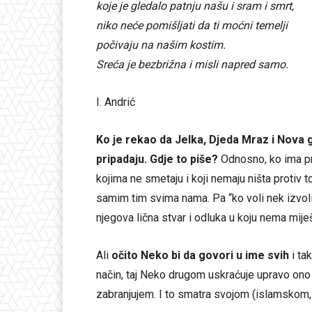
koje je gledalo patnju našu i sram i smrt,
niko neće pomišljati da ti moćni temelji
počivaju na našim kostim.
Sreća je bezbrižna i misli napred samo.
I. Andrić
Ko je rekao da Jelka, Djeda Mraz i Nova go
pripadaju. Gdje to piše?
Odnosno, ko ima pra
kojima ne smetaju i koji nemaju ništa protiv t
samim tim svima nama. Pa “ko voli nek izvoli”.
njegova lična stvar i odluka u koju nema mije
Ali
očito Neko bi da govori u ime svih
i tak
način, taj Neko drugom uskraćuje upravo ono š
zabranjujem. I to smatra svojom (islamskom