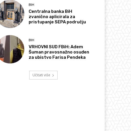
BIH
Centralna banka BiH
zvanično aplicirala za
pristupanje SEPA području
BIH
VRHOVNI SUD FBiH: Adem
Šuman pravosnažno osuđen
za ubistvo Farisa Pendeka
Učitati više