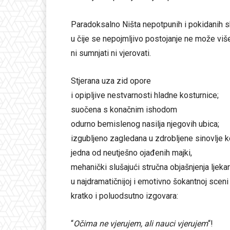
Paradoksalno Ništa nepotpunih i pokidanih s
u čije se nepojmljivo postojanje ne može viš
ni sumnjati ni vjerovati.
Stjerana uza zid opore
i opipljive nestvarnosti hladne kosturnice;
suočena s konačnim ishodom
odurno bemislenog nasilja njegovih ubica;
izgubljeno zagledana u zdrobljene sinovlje 
jedna od neutješno ojađenih majki,
mehanički slušajući stručna objašnjenja ljeka
u najdramatičnijoj i emotivno šokantnoj sceni 
kratko i poluodsutno izgovara:
“
Očima ne vjerujem, ali nauci vjerujem
“!