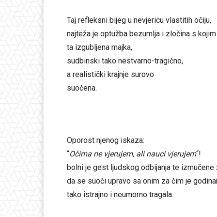
Taj refleksni bijeg u nevjericu vlastitih očiju,
najteža je optužba bezumlja i zločina s kojim
ta izgubljena majka,
sudbinski tako nestvarno-tragično,
a realistički krajnje surovo
suočena.
Oporost njenog iskaza:
“
Očima ne vjerujem, ali nauci vjerujem
“!
bolni je gest ljudskog odbijanja te izmučene
da se suoči upravo sa onim za čim je godin
tako istrajno i neumorno tragala.