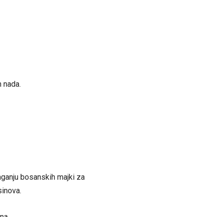
h nada.
ganju bosanskih majki za
inova.
na,