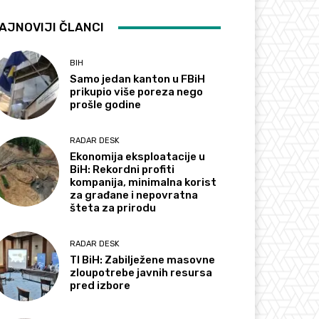
AJNOVIJI ČLANCI
BIH
Samo jedan kanton u FBiH
prikupio više poreza nego
prošle godine
RADAR DESK
Ekonomija eksploatacije u
BiH: Rekordni profiti
kompanija, minimalna korist
za građane i nepovratna
šteta za prirodu
RADAR DESK
TI BiH: Zabilježene masovne
zloupotrebe javnih resursa
pred izbore