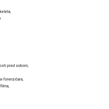
keleta,
e
kosti pred sobom,
ra-forenzičara,
filma,