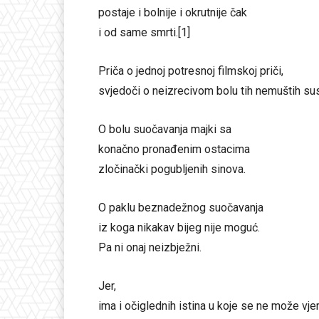
postaje i bolnije i okrutnije čak
i od same smrti.[1]
Priča o jednoj potresnoj filmskoj priči,
svjedoči o neizrecivom bolu tih nemuštih sus
O bolu suočavanja majki sa
konačno pronađenim ostacima
zločinački pogubljenih sinova.
O paklu beznadežnog suočavanja
iz koga nikakav bijeg nije moguć.
Pa ni onaj neizbježni.
Jer,
ima i očiglednih istina u koje se ne može vjer