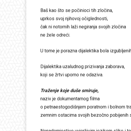
Baš kao što se počinioci tih zločina,
uprkos svoj njihovoj očiglednosti,
čak ni notornih laži negiranja svojih zločina
ne žele odreći.
U tome je porazna dijalektika bola izgubljeni
Dijalektika uzaludnog prizivanja zaborava,
koji se žrtvi uporno ne odaziva.
Traženje koje duše smiruje
,
naziv je dokumentarnog filma
o petnaestogodišnjem poratnom i bolnom tra
zemnim ostacima svojih bezočno pobijenih s
Nenadomjestivo uvjerljivim jezikom slike i to