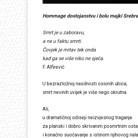
Hommage dostojanstvu i bolu majki Srebre
Smrt je u zaboravu,
a ne u faktu smrti.
Čovjek je mrtav tek onda
kad ga se više niko ne sjeća.
F. Alfirević
U bezrazložnoj nasilnosti osionih ubica,
smrt nevinih uvijek je više nego okrutna.
Ali,
u dramatičnoj odiseji neizvjesnog traganja
za planski i dobro skrivanim posmrtnim osta
i konačno suočavanje s istinom njihovog nala