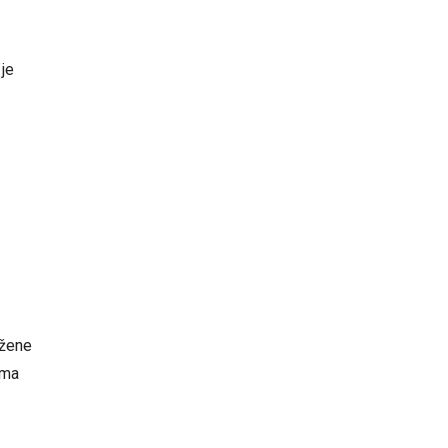
 je
 žene
ama