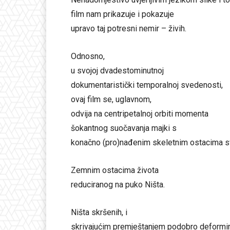
film nam prikazuje i pokazuje
upravo taj potresni nemir – živih.
Odnosno,
u svojoj dvadestominutnoj
dokumentaristički temporalnoj svedenosti,
ovaj film se, uglavnom,
odvija na centripetalnoj orbiti momenta
šokantnog suočavanja majki s
konačno (pro)nađenim skeletnim ostacima sv
Zemnim ostacima života
reduciranog na puko Ništa.
Ništa skršenih, i
skrivajućim premještanjem podobro deformir