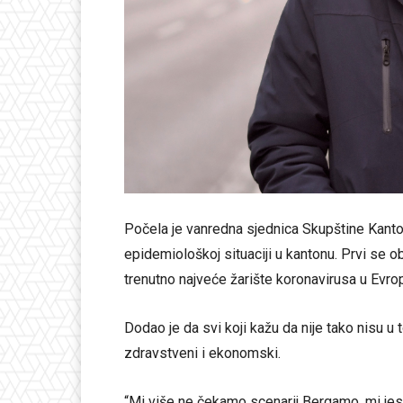
Počela je vanredna sjednica Skupštine Kantona
epidemiološkoj situaciji u kantonu. Prvi se ob
trenutno najveće žarište koronavirusa u Evrop
Dodao je da svi koji kažu da nije tako nisu 
zdravstveni i ekonomski.
“Mi više ne čekamo scenarij Bergamo, mi jesm