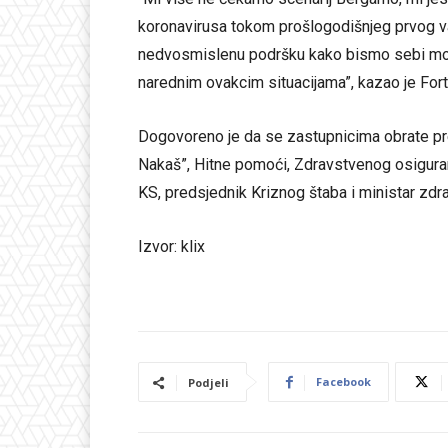
koronavirusa tokom prošlogodišnjeg prvog v
nedvosmislenu podršku kako bismo sebi mogl
narednim ovakcim situacijama”, kazao je Fort
Dogovoreno je da se zastupnicima obrate pr
Nakaš”, Hitne pomoći, Zdravstvenog osigura
KS, predsjednik Kriznog štaba i ministar zdra
Izvor: klix
Facebook
Podjeli