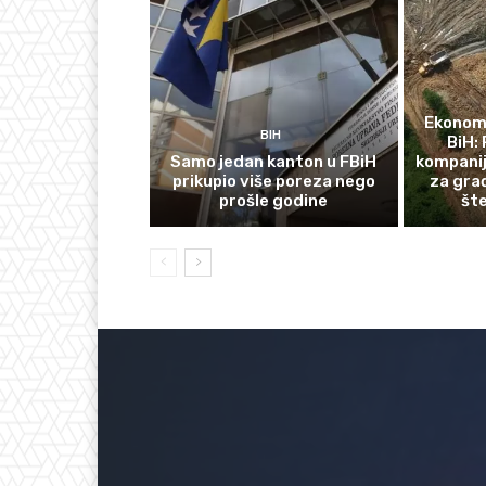
Ekonomi
BIH
BiH: 
Samo jedan kanton u FBiH
kompanij
prikupio više poreza nego
za gra
prošle godine
št