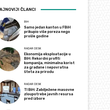
AJNOVIJI ČLANCI
BIH
Samo jedan kanton u FBiH
prikupio više poreza nego
prošle godine
RADAR DESK
Ekonomija eksploatacije u
BiH: Rekordni profiti
kompanija, minimalna korist
za građane i nepovratna
šteta za prirodu
RADAR DESK
TI BiH: Zabilježene masovne
zloupotrebe javnih resursa
pred izbore