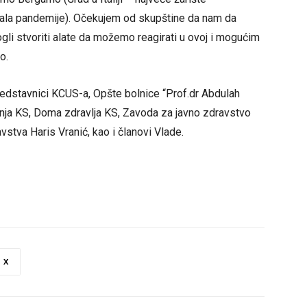
ala pandemije). Očekujem od skupštine da nam da
i stvoriti alate da možemo reagirati u ovoj i mogućim
o.
edstavnici KCUS-a, Opšte bolnice “Prof.dr Abdulah
nja KS, Doma zdravlja KS, Zavoda za javno zdravstvo
vstva Haris Vranić, kao i članovi Vlade.
X