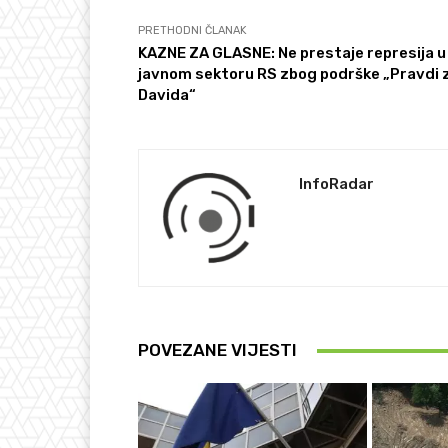
PRETHODNI ČLANAK
KAZNE ZA GLASNE: Ne prestaje represija u
javnom sektoru RS zbog podrške „Pravdi 
Davida“
InfoRadar
POVEZANE VIJESTI