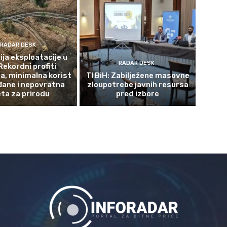
RADAR DESK
ja eksploatacije u
RADAR DESK
Rekordni profiti
a, minimalna korist
TI BiH: Zabilježene masovne
đane i nepovratna
zloupotrebe javnih resursa
eta za prirodu
pred izbore