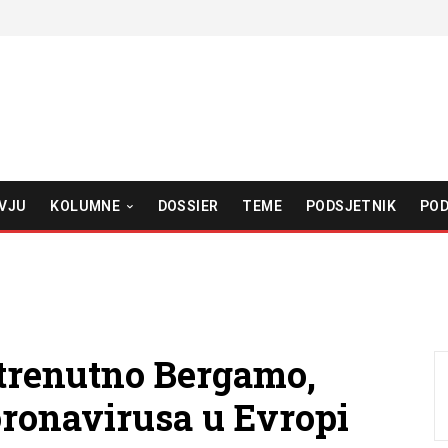
VJU
KOLUMNE
DOSSIER
TEME
PODSJETNIK
POD
e trenutno Bergamo,
oronavirusa u Evropi