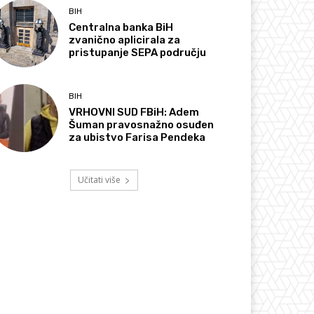
BIH
Centralna banka BiH
zvanično aplicirala za
pristupanje SEPA području
BIH
VRHOVNI SUD FBiH: Adem
Šuman pravosnažno osuđen
za ubistvo Farisa Pendeka
Učitati više