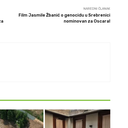
NAREDNI ČLANAK
Film Jasmile Žbanić o genocidu u Srebrenici
za
nominovan za Oscara!