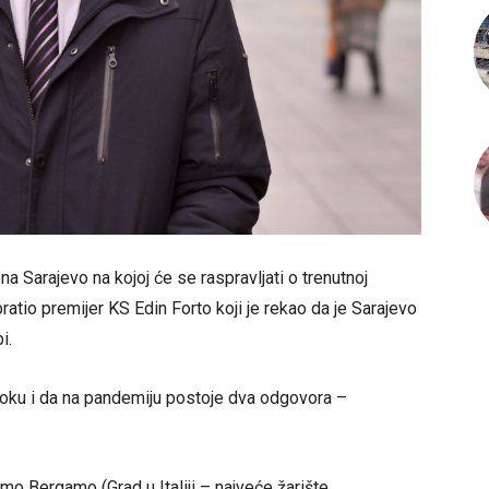
 Sarajevo na kojoj će se raspravljati o trenutnoj
ratio premijer KS Edin Forto koji je rekao da je Sarajevo
i.
u toku i da na pandemiju postoje dva odgovora –
o Bergamo (Grad u Italiji – najveće žarište