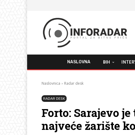
NASLOVNA
BIH
INTER
Naslovnica
Radar desk
RADAR DESK
Forto: Sarajevo j
najveće žarište k