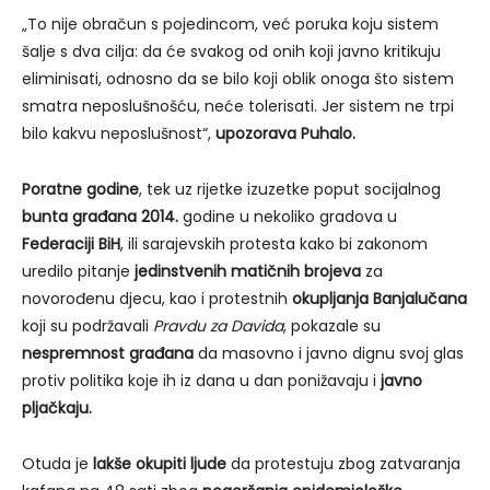
„To nije obračun s pojedincom, već poruka koju sistem
šalje s dva cilja: da će svakog od onih koji javno kritikuju
eliminisati, odnosno da se bilo koji oblik onoga što sistem
smatra neposlušnošću, neće tolerisati. Jer sistem ne trpi
bilo kakvu neposlušnost“,
upozorava Puhalo.
Poratne godine
, tek uz rijetke izuzetke poput socijalnog
bunta građana 2014.
godine u nekoliko gradova u
Federaciji BiH
, ili sarajevskih protesta kako bi zakonom
uredilo pitanje
jedinstvenih matičnih brojeva
za
novorođenu djecu, kao i protestnih
okupljanja Banjalučana
koji su podržavali
Pravdu za Davida
, pokazale su
nespremnost građana
da masovno i javno dignu svoj glas
protiv politika koje ih iz dana u dan ponižavaju i
javno
pljačkaju.
Otuda je
lakše okupiti ljude
da protestuju zbog zatvaranja