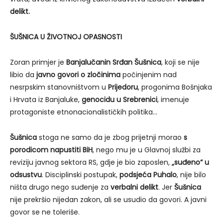
delikt.
ŠUŠNICA U ŽIVOTNOJ OPASNOSTI
Zoran primjer je
Banjalučanin Srđan Šušnica
, koji se nije
libio da
javno govori o zločinima
počinjenim nad
nesrpskim stanovništvom u
Prijedoru
, progonima Bošnjaka
i Hrvata iz Banjaluke,
genocidu u Srebrenici
, imenuje
protagoniste etnonacionalističkih politika…
Šušnica
stoga ne samo da je zbog prijetnji morao
s
porodicom napustiti BiH
, nego mu je u Glavnoj službi za
reviziju javnog sektora RS, gdje je bio zaposlen,
„suđeno“ u
odsustvu
. Disciplinski postupak,
podsjeća Puhalo
, nije bilo
ništa drugo nego suđenje za
verbalni delikt
. Jer
Šušnica
nije prekršio nijedan zakon, ali se usudio da govori. A javni
govor se ne toleriše.