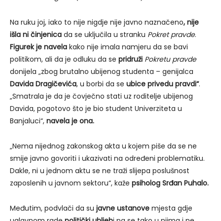
Na ruku joj, iako to nije nigdje nije javno naznačeno
, nije
išla ni činjenica
da se uključila u stranku
Pokret pravde
.
Figurek je navela
kako nije imala namjeru da se bavi
politikom, ali da je odluku da se
pridruži
Pokretu pravde
donijela „zbog brutalno ubijenog studenta – genijalca
Davida Dragičevića
, u borbi da se
ubice privedu pravdi“
.
„Smatrala je da je čovječno stati uz roditelje ubijenog
Davida, pogotovo što je bio student Univerziteta u
Banjaluci“,
navela je ona.
„Nema nijednog zakonskog akta u kojem piše da se ne
smije javno govoriti i ukazivati na određeni problematiku.
Dakle, ni u jednom aktu se ne traži slijepa poslušnost
zaposlenih u javnom sektoru“, kaže
p
siholog Srđan Puhalo.
Međutim, podvlači da su
javne ustanove
mjesta gdje
uglavnom rade
politički uhljeb
i pa se tako u njima i ne