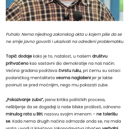
Puhalo: Nema nijednog zakonskog akta u kojem piše da se
ne smije javno govoriti i ukazivati na određeni problematiku
Topić dodaje
kako je to, nažalost, u našem
društvu
prihvaćeno
kao sastavni dio demokratije na naš način.
Većina građana podržava
čvrstu ruku
, pri čemu su ostaci
podaničkog mentaliteta
veoma naglašeni
jer je lakše
povinuti se pred moćnijim, nego mu pokazati zube.
„Pokazivanje zuba“,
jasna kritika političkih procesa,
nelibljenje da se događaji iz naše bliske prošlosti, odnosno
minulog rata u BiH
, nazovu svojim imenom –
ne tolerišu
se
. Kada nema drugih načina odmazde onda se, na mala
vrata, uvodi iz krivičnog zakonodavstva izbačen
verbalni