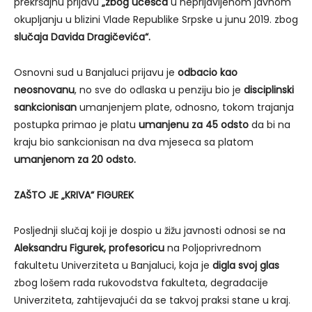
prekršajnu prijavu
„zbog učešća
u neprijavljenom javnom
okupljanju u blizini Vlade Republike Srpske u junu 2019. zbog
slučaja Davida Dragičevića“.
Osnovni sud u Banjaluci prijavu je
odbacio kao
neosnovanu
, no sve do odlaska u penziju bio je
disciplinski
sankcionisan
umanjenjem plate, odnosno, tokom trajanja
postupka primao je platu
umanjenu za 45 odsto
da bi na
kraju bio sankcionisan na dva mjeseca sa platom
umanjenom za 20 odsto.
ZAŠTO JE „KRIVA“ FIGUREK
Posljednji slučaj koji je dospio u žižu javnosti odnosi se na
Aleksandru Figurek
,
profesoricu
na Poljoprivrednom
fakultetu Univerziteta u Banjaluci, koja je
digla svoj glas
zbog lošem rada rukovodstva fakulteta, degradacije
Univerziteta, zahtijevajući da se takvoj praksi stane u kraj.