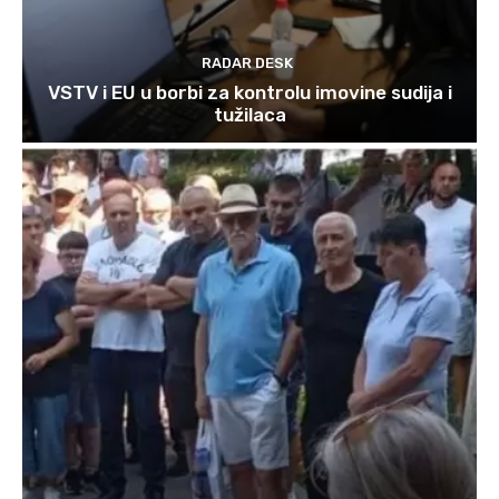
RADAR DESK
VSTV i EU u borbi za kontrolu imovine sudija i
tužilaca