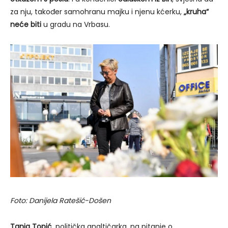
za nju, također samohranu majku i njenu kćerku,
„kruha“
neće biti
u gradu na Vrbasu.
Foto: Danijela Ratešić-Došen
Tanja Topić
, politička analtičarka, na pitanje o