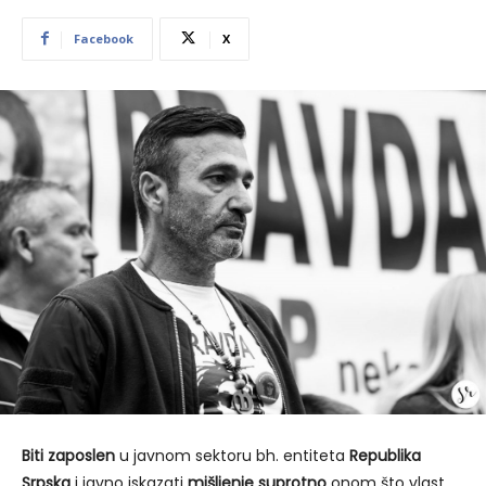
Facebook
X
Biti zaposlen
u javnom sektoru bh. entiteta
Republika
Srpska
i javno iskazati
mišljenje suprotno
onom što vlast