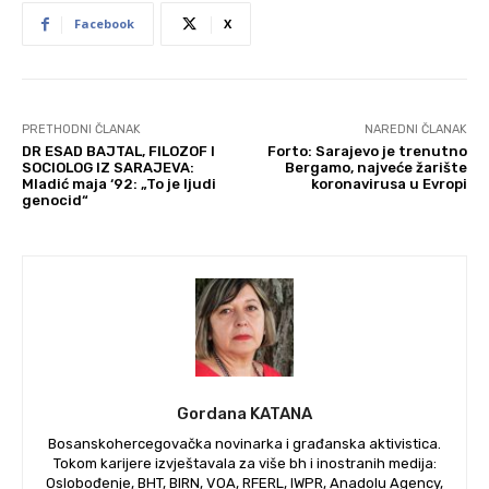
Facebook
X
PRETHODNI ČLANAK
NAREDNI ČLANAK
DR ESAD BAJTAL, FILOZOF I
Forto: Sarajevo je trenutno
SOCIOLOG IZ SARAJEVA:
Bergamo, najveće žarište
Mladić maja ‘92: „To je ljudi
koronavirusa u Evropi
genocid“
Gordana KATANA
Bosanskohercegovačka novinarka i građanska aktivistica.
Tokom karijere izvještavala za više bh i inostranih medija:
Oslobođenje, BHT, BIRN, VOA, RFERL, IWPR, Anadolu Agency,