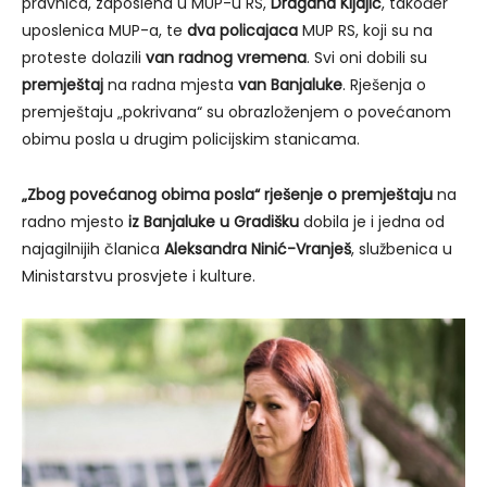
pravnica, zaposlena u MUP-u RS,
Dragana Kljajić
, također
uposlenica MUP-a, te
dva policajaca
MUP RS, koji su na
proteste dolazili
van radnog vremena
. Svi oni dobili su
premještaj
na radna mjesta
van Banjaluke
. Rješenja o
premještaju „pokrivana“ su obrazloženjem o povećanom
obimu posla u drugim policijskim stanicama.
„Zbog povećanog obima posla“
rješenje o premještaju
na
radno mjesto
iz Banjaluke u Gradišku
dobila je i jedna od
najagilnijih članica
Aleksandra Ninić-Vranješ
, službenica u
Ministarstvu prosvjete i kulture.