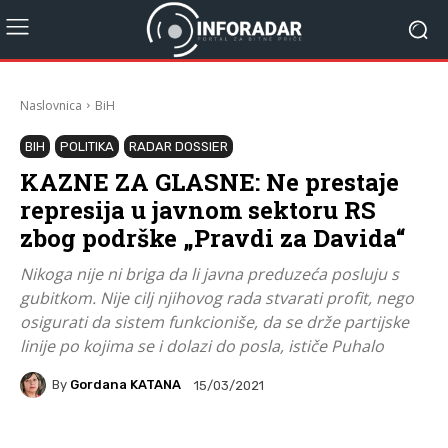
Naslovnica
BiH
BIH
POLITIKA
RADAR DOSSIER
KAZNE ZA GLASNE: Ne prestaje
represija u javnom sektoru RS
zbog podrške „Pravdi za Davida“
Nikoga nije ni briga da li javna preduzeća posluju s
gubitkom. Nije cilj njihovog rada stvarati profit, nego
osigurati da sistem funkcioniše, da se drže partijske
linije po kojima se i dolazi do posla, ističe Puhalo
By
Gordana KATANA
15/03/2021