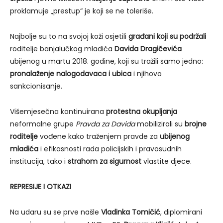
proklamuje „prestup“ je koji se ne toleriše.
Najbolje su to na svojoj koži osjetili
građani koji su podržali
roditelje banjalučkog mladića
Davida Dragičevića
ubijenog u martu 2018. godine, koji su tražili samo jedno:
pronalaženje nalogodavaca i ubica
i njihovo
sankcionisanje.
Višemjesečna kontinuirana
protestna okupljanja
neformalne grupe
Pravda za Davida
mobilizirali su
brojne
roditelje
vođene kako traženjem pravde za
ubijenog
mladića
i efikasnosti rada policijskih i pravosudnih
institucija, tako i
strahom za sigurnost
vlastite djece.
REPRESIJE I OTKAZI
Na udaru su se prve našle
Vladinka Tomičić
, diplomirani