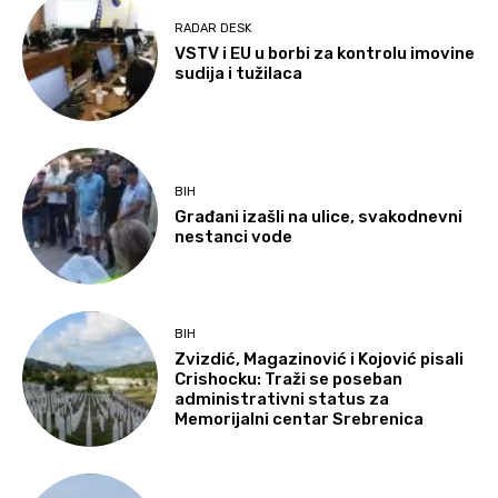
RADAR DESK
VSTV i EU u borbi za kontrolu imovine
sudija i tužilaca
BIH
Građani izašli na ulice, svakodnevni
nestanci vode
BIH
Zvizdić, Magazinović i Kojović pisali
Crishocku: Traži se poseban
administrativni status za
Memorijalni centar Srebrenica