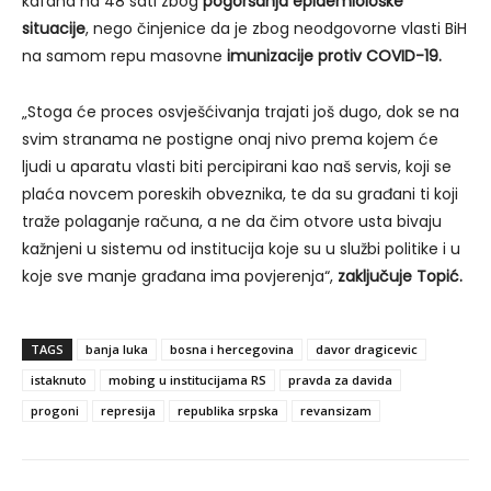
kafana na 48 sati zbog
pogoršanja epidemiološke
situacije
, nego činjenice da je zbog neodgovorne vlasti BiH
na samom repu masovne
imunizacije protiv COVID-19.
„Stoga će proces osvješćivanja trajati još dugo, dok se na
svim stranama ne postigne onaj nivo prema kojem će
ljudi u aparatu vlasti biti percipirani kao naš servis, koji se
plaća novcem poreskih obveznika, te da su građani ti koji
traže polaganje računa, a ne da čim otvore usta bivaju
kažnjeni u sistemu od institucija koje su u službi politike i u
koje sve manje građana ima povjerenja“,
zaključuje Topić.
TAGS
banja luka
bosna i hercegovina
davor dragicevic
istaknuto
mobing u institucijama RS
pravda za davida
progoni
represija
republika srpska
revansizam