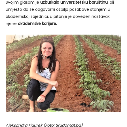
Svojim glasom je
uzburkala univerzitetsku baruštinu
, ali
umjesto da se odgovorni ozbiljo pozabave stanjem u
akademskoj zajednici, u pitanje je doveden nastavak
njene
akademske karijere.
Aleksandra Figurek (Foto: Srudomat.ba)