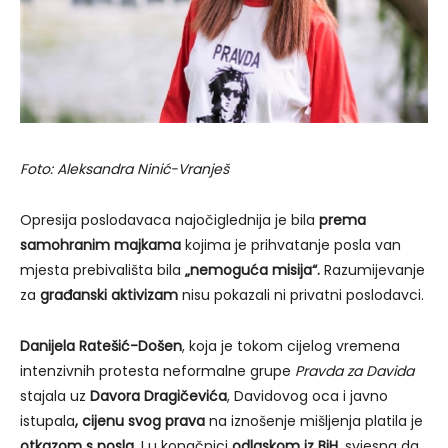
Foto: Aleksandra Ninić-Vranješ
Opresija poslodavaca najočiglednija je bila
prema
samohranim majkama
kojima je prihvatanje posla van
mjesta prebivališta bila
„nemoguća misija“.
Razumijevanje
za
građanski aktivizam
nisu pokazali ni privatni poslodavci.
Danijela Ratešić-Došen
, koja je tokom cijelog vremena
intenzivnih protesta neformalne grupe
Pravda za Davida
stajala uz
Davora Dragičevića
, Davidovog oca i javno
istupala
, cijenu svog prava
na iznošenje mišljenja platila je
otkazom s posla
. I u konačnici
odlaskom iz BiH
, svjesna da