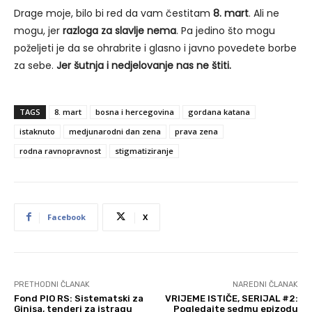
Drage moje, bilo bi red da vam čestitam
8. mart
. Ali ne
mogu, jer
razloga za slavlje nema
. Pa jedino što mogu
poželjeti je da se ohrabrite i glasno i javno povedete borbe
za sebe.
Jer šutnja i nedjelovanje nas ne štiti.
TAGS
8. mart
bosna i hercegovina
gordana katana
istaknuto
medjunarodni dan zena
prava zena
rodna ravnopravnost
stigmatiziranje
Facebook
X
PRETHODNI ČLANAK
NAREDNI ČLANAK
Fond PIO RS: Sistematski za
VRIJEME ISTIČE, SERIJAL #2:
Ginisa, tenderi za istragu
Pogledajte sedmu epizodu