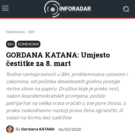
Naslovnica
BiH
BIH
KOMENTARI
GORDANA KATANA: Umjesto
čestitke za 8. mart
Rodna ravnopravnost u BiH, proklamovana ustavom i
zakonima, od početka devedesetih godina postaje
mrtvo slovo na papiru. Društvo koje je preko noći,
nakon kvazidemokratskih promjena, počelo
patrijarhat na velika vrata vraćati u sve pore života, u
praksi svakodnevno nastoji prava žena ograničiti, ili
svesti na formu bez sadržine
By
Gordana KATANA
06/03/2020