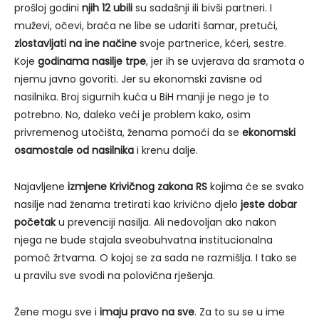
prošloj godini
njih 12 ubili
su sadašnji ili bivši partneri. I
muževi, očevi, braća ne libe se udariti šamar, pretući,
zlostavljati na ine načine
svoje partnerice, kćeri, sestre.
Koje
godinama nasilje trpe
, jer ih se uvjerava da sramota o
njemu javno govoriti. Jer su ekonomski zavisne od
nasilnika. Broj sigurnih kuća u BiH manji je nego je to
potrebno. No, daleko veći je problem kako, osim
privremenog utočišta, ženama pomoći da se
ekonomski
osamostale od nasilnika
i krenu dalje.
Najavljene
izmjene Krivičnog zakona RS
kojima će se svako
nasilje nad ženama tretirati kao krivično djelo
jeste dobar
početak
u prevenciji nasilja. Ali nedovoljan ako nakon
njega ne bude stajala sveobuhvatna institucionalna
pomoć žrtvama. O kojoj se za sada ne razmišlja. I tako se
u pravilu sve svodi na polovična rješenja.
Žene mogu sve i
imaju pravo na sve
. Za to su se u ime