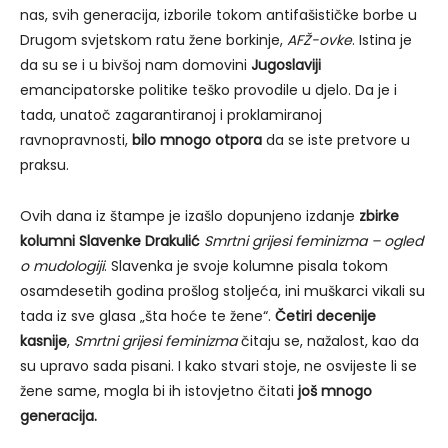
nas, svih generacija, izborile tokom antifašističke borbe u
Drugom svjetskom ratu žene borkinje,
AFŽ-ovke
. Istina je
da su se i u bivšoj nam domovini
Jugoslaviji
emancipatorske politike teško provodile u djelo. Da je i
tada, unatoč zagarantiranoj i proklamiranoj
ravnopravnosti,
bilo mnogo otpora
da se iste pretvore u
praksu.
Ovih dana iz štampe je izašlo dopunjeno izdanje
zbirke
kolumni Slavenke Drakulić
Smrtni grijesi feminizma – ogled
o mudologiji
. Slavenka je svoje kolumne pisala tokom
osamdesetih godina prošlog stoljeća, ini muškarci vikali su
tada iz sve glasa „šta hoće te žene“.
Četiri decenije
kasnije
,
Smrtni grijesi feminizma
čitaju se, nažalost, kao da
su upravo sada pisani. I kako stvari stoje, ne osvijeste li se
žene same, mogla bi ih istovjetno čitati
još mnogo
generacija.