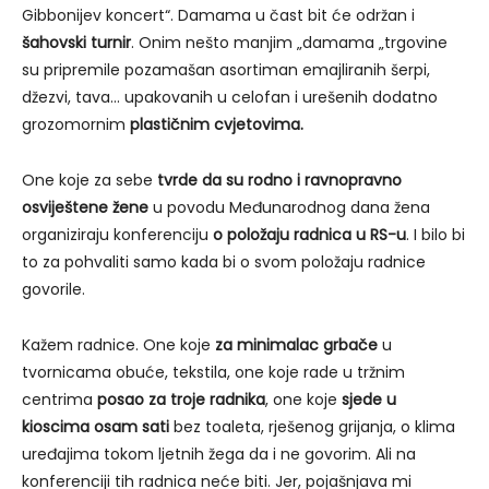
Gibbonijev koncert“. Damama u čast bit će održan i
šahovski turnir
. Onim nešto manjim „damama „trgovine
su pripremile pozamašan asortiman emajliranih šerpi,
džezvi, tava… upakovanih u celofan i urešenih dodatno
grozomornim
plastičnim cvjetovima.
One koje za sebe
tvrde da su rodno i ravnopravno
osviještene žene
u povodu Međunarodnog dana žena
organiziraju konferenciju
o položaju radnica u RS-u
. I bilo bi
to za pohvaliti samo kada bi o svom položaju radnice
govorile.
Kažem radnice. One koje
za minimalac grbače
u
tvornicama obuće, tekstila, one koje rade u tržnim
centrima
posao za troje radnika
, one koje
sjede u
kioscima osam sati
bez toaleta, rješenog grijanja, o klima
uređajima tokom ljetnih žega da i ne govorim. Ali na
konferenciji tih radnica neće biti. Jer, pojašnjava mi