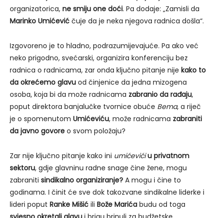
organizatorica,
ne smiju one doći
. Pa dodaje: „Zamisli da
Marinko Umićević
čuje da je neka njegova radnica došla“.
Izgovoreno je to hladno, podrazumijevajuće. Pa ako već
neko prigodno, svećarski, organizira konferenciju bez
radnica o radnicama, zar onda ključno pitanje nije
kako to
da okrećemo glavu
od činjenice da jedna mizogena
osoba, koja bi da može radnicama
zabranio da rađaju
,
poput direktora banjalučke tvornice obuće
Bema
, a riječ
je o spomenutom
Umićeviću
, može radnicama
zabraniti
da javno govore
o svom položaju?
Zar nije ključno pitanje kako ini
umićevići
u privatnom
sektoru
, gdje glavninu radne snage čine žene, mogu
zabraniti
sindikalno organiziranje?
A mogu i čine to
godinama. I činit će sve dok takozvane sindikalne liderke i
lideri poput
Ranke Mišić
ili
Bože Marića
budu od toga
svjesno okretali glavu
i brigu brinuli za budžetske