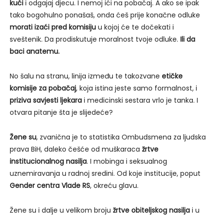
kući
i odgajaj djecu. I nemoj ići na pobačaj. A ako se ipak
tako bogohulno ponašaš, onda ćeš prije konačne odluke
morati izaći pred komisiju
u kojoj će te dočekati i
sveštenik. Da prodiskutuje moralnost tvoje odluke.
Ili da
baci anatemu.
No šalu na stranu, linija između te takozvane
etičke
komisije za pobačaj
, koja istina jeste samo formalnost, i
priziva savjesti ljekara
i medicinski sestara vrlo je tanka. I
otvara pitanje šta je slijedeće?
Žene su
, zvanična je to statistika Ombudsmena za ljudska
prava BiH, daleko češće od muškaraca
žrtve
institucionalnog nasilja
. I mobinga i seksualnog
uznemiravanja u radnoj sredini. Od koje institucije, poput
Gender centra Vlade RS
, okreću glavu.
Žene su i dalje u velikom broju
žrtve obiteljskog nasilja
i u