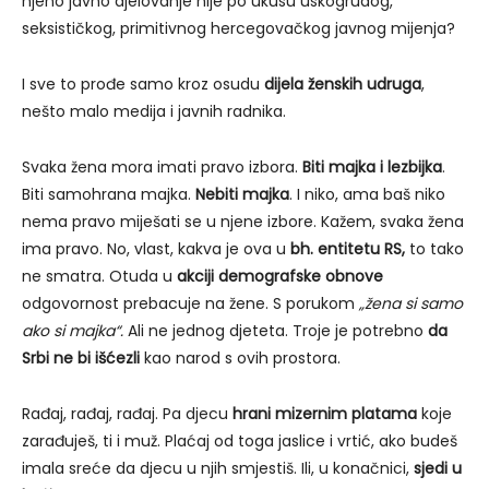
njeno javno djelovanje nije po ukusu uskogrudog,
seksističkog, primitivnog hercegovačkog javnog mijenja?
I sve to prođe samo kroz osudu
dijela ženskih udruga
,
nešto malo medija i javnih radnika.
Svaka žena mora imati pravo izbora.
Biti majka i lezbijka
.
Biti samohrana majka.
Nebiti majka
. I niko, ama baš niko
nema pravo miješati se u njene izbore. Kažem, svaka žena
ima pravo. No, vlast, kakva je ova u
bh. entitetu RS,
to tako
ne smatra. Otuda u
akciji demografske obnove
odgovornost prebacuje na žene. S porukom
„žena si samo
ako si majka“.
Ali ne jednog djeteta. Troje je potrebno
da
Srbi ne bi išćezli
kao narod s ovih prostora.
Rađaj, rađaj, rađaj. Pa djecu
hrani mizernim platama
koje
zarađuješ, ti i muž. Plaćaj od toga jaslice i vrtić, ako budeš
imala sreće da djecu u njih smjestiš. Ili, u konačnici,
sjedi u