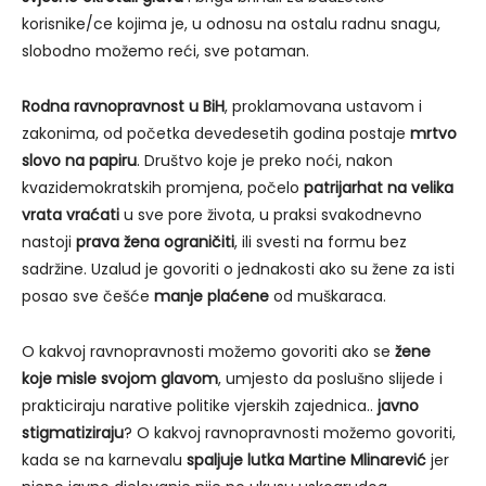
korisnike/ce kojima je, u odnosu na ostalu radnu snagu,
slobodno možemo reći, sve potaman.
Rodna ravnopravnost u BiH
, proklamovana ustavom i
zakonima, od početka devedesetih godina postaje
mrtvo
slovo na papiru
. Društvo koje je preko noći, nakon
kvazidemokratskih promjena, počelo
patrijarhat na velika
vrata vraćati
u sve pore života, u praksi svakodnevno
nastoji
prava žena ograničiti
, ili svesti na formu bez
sadržine. Uzalud je govoriti o jednakosti ako su žene za isti
posao sve češće
manje plaćene
od muškaraca.
O kakvoj ravnopravnosti možemo govoriti ako se
žene
koje misle svojom glavom
, umjesto da poslušno slijede i
prakticiraju narative politike vjerskih zajednica..
javno
stigmatiziraju
? O kakvoj ravnopravnosti možemo govoriti,
kada se na karnevalu
spaljuje lutka Martine Mlinarević
jer