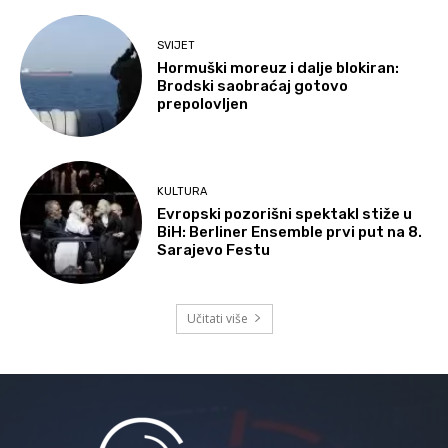
SVIJET
Hormuški moreuz i dalje blokiran:
Brodski saobraćaj gotovo
prepolovljen
KULTURA
Evropski pozorišni spektakl stiže u
BiH: Berliner Ensemble prvi put na 8.
Sarajevo Festu
Učitati više