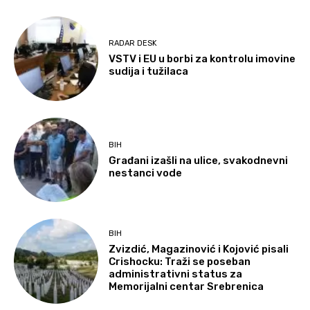
RADAR DESK
VSTV i EU u borbi za kontrolu imovine
sudija i tužilaca
BIH
Građani izašli na ulice, svakodnevni
nestanci vode
BIH
Zvizdić, Magazinović i Kojović pisali
Crishocku: Traži se poseban
administrativni status za
Memorijalni centar Srebrenica