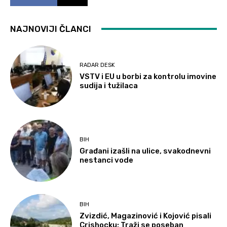
NAJNOVIJI ČLANCI
RADAR DESK
VSTV i EU u borbi za kontrolu imovine
sudija i tužilaca
BIH
Građani izašli na ulice, svakodnevni
nestanci vode
BIH
Zvizdić, Magazinović i Kojović pisali
Crishocku: Traži se poseban