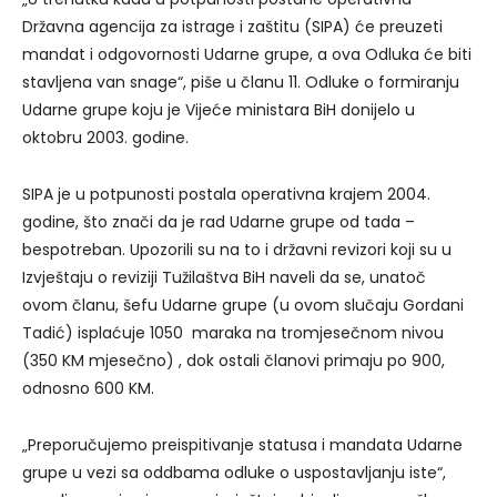
Državna agencija za istrage i zaštitu (SIPA) će preuzeti
mandat i odgovornosti Udarne grupe, a ova Odluka će biti
stavljena van snage“, piše u članu 11. Odluke o formiranju
Udarne grupe koju je Vijeće ministara BiH donijelo u
oktobru 2003. godine.
SIPA je u potpunosti postala operativna krajem 2004.
godine, što znači da je rad Udarne grupe od tada –
bespotreban. Upozorili su na to i državni revizori koji su u
Izvještaju o reviziji Tužilaštva BiH naveli da se, unatoč
ovom članu, šefu Udarne grupe (u ovom slučaju Gordani
Tadić) isplaćuje 1050 maraka na tromjesečnom nivou
(350 KM mjesečno) , dok ostali članovi primaju po 900,
odnosno 600 KM.
„Preporučujemo preispitivanje statusa i mandata Udarne
grupe u vezi sa oddbama odluke o uspostavljanju iste“,