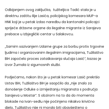
Odbijanjem ovog zaključka, tužiteljica Tadić stala je u
direktnu zaštitu Ilije Lasića, policijskog komesara MUP-a
HNK koji je u petak izdao naredbu da kantonalni policajci
spriječe državne organe da ilegalne migrante iz Sarajeva
prebace u Izbjeglički centar u Salakovcu.
„Samim sazivanjem Udarne grupe za borbu protiv trgovine
ljudima i organizovanim ilegalnim imigracijama, Tužilaštvo
BiH započelo proces zataškavanja slučaja Lasić“, kazao je
izvor Žurnala iz sigurnosnih službi.
Podjećamo, nakon što je u petak komesar Lasić prekršio
Ustav BiH, Tužilaštvo BiH je saopćilo da „nije znalo za
donošenje Odluke o izmiještanju migranata s područja
Sarajeva u Mostar“. S obzirom na to da do momenta
blokade na Ivan-sedlu nije počinjeno nikakvo krivično
djelo, Tužilaštvo nije ni moralo biti obaviješteno o