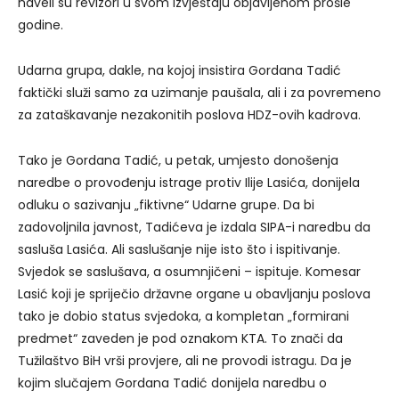
naveli su revizori u svom izvještaju objavljenom prošle
godine.
Udarna grupa, dakle, na kojoj insistira Gordana Tadić
faktički služi samo za uzimanje paušala, ali i za povremeno
za zataškavanje nezakonitih poslova HDZ-ovih kadrova.
Tako je Gordana Tadić, u petak, umjesto donošenja
naredbe o provođenju istrage protiv Ilije Lasića, donijela
odluku o sazivanju „fiktivne“ Udarne grupe. Da bi
zadovoljnila javnost, Tadićeva je izdala SIPA-i naredbu da
sasluša Lasića. Ali saslušanje nije isto što i ispitivanje.
Svjedok se saslušava, a osumnjičeni – ispituje. Komesar
Lasić koji je spriječio državne organe u obavljanju poslova
tako je dobio status svjedoka, a kompletan „formirani
predmet“ zaveden je pod oznakom KTA. To znači da
Tužilaštvo BiH vrši provjere, ali ne provodi istragu. Da je
kojim slučajem Gordana Tadić donijela naredbu o