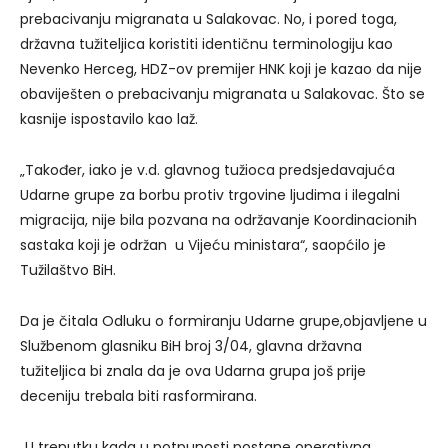
prebacivanju migranata u Salakovac. No, i pored toga,
državna tužiteljica koristiti identičnu terminologiju kao
Nevenko Herceg, HDZ-ov premijer HNK koji je kazao da nije
obaviješten o prebacivanju migranata u Salakovac. Što se
kasnije ispostavilo kao laž.
„Također, iako je v.d. glavnog tužioca predsjedavajuća
Udarne grupe za borbu protiv trgovine ljudima i ilegalni
migracija, nije bila pozvana na održavanje Koordinacionih
sastaka koji je održan u Vijeću ministara“, saopćilo je
Tužilaštvo BiH.
Da je čitala Odluku o formiranju Udarne grupe,objavljene u
Službenom glasniku BiH broj 3/04, glavna državna
tužiteljica bi znala da je ova Udarna grupa još prije
deceniju trebala biti rasformirana.
„U trenutku kada u potpunosti postane operativna