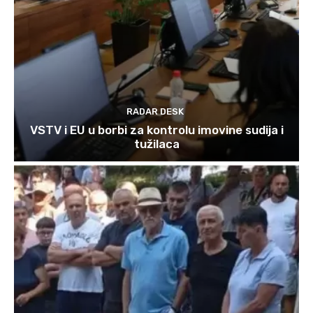
RADAR DESK
VSTV i EU u borbi za kontrolu imovine sudija i
tužilaca