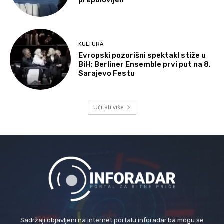
prepolovljen
KULTURA
Evropski pozorišni spektakl stiže u
BiH: Berliner Ensemble prvi put na 8.
Sarajevo Festu
Učitati više
Sadržaji objavljeni na internet portalu inforadar.ba mogu se