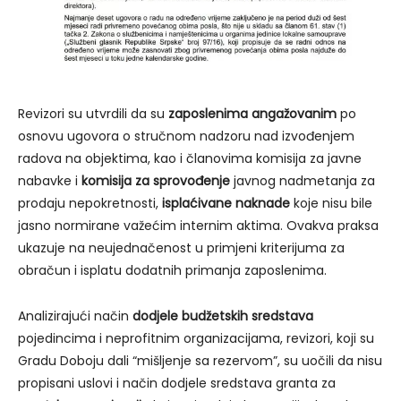
Revizori su utvrdili da su
zaposlenima angažovanim
po
osnovu ugovora o stručnom nadzoru nad izvođenjem
radova na objektima, kao i članovima komisija za javne
nabavke i
komisija za sprovođenje
javnog nadmetanja za
prodaju nepokretnosti,
isplaćivane naknade
koje nisu bile
jasno normirane važećim internim aktima. Ovakva praksa
ukazuje na neujednačenost u primjeni kriterijuma za
obračun i isplatu dodatnih primanja zaposlenima.
Analizirajući način
dodjele budžetskih sredstava
pojedincima i neprofitnim organizacijama, revizori, koji su
Gradu Doboju dali “mišljenje sa rezervom”, su uočili da nisu
propisani uslovi i način dodjele sredstava granta za