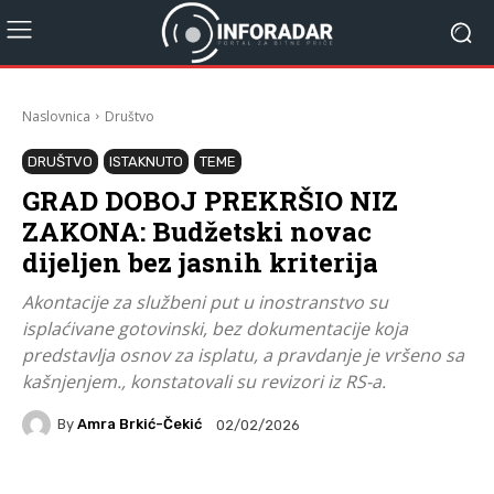
Naslovnica
Društvo
DRUŠTVO
ISTAKNUTO
TEME
GRAD DOBOJ PREKRŠIO NIZ
ZAKONA: Budžetski novac
dijeljen bez jasnih kriterija
Akontacije za službeni put u inostranstvo su
isplaćivane gotovinski, bez dokumentacije koja
predstavlja osnov za isplatu, a pravdanje je vršeno sa
kašnjenjem., konstatovali su revizori iz RS-a.
By
Amra Brkić-Čekić
02/02/2026