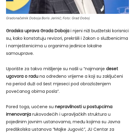
Gradonačelnik Doboja Boris Jerinić; Foto: Grad Doboj
Gradska uprava Grada Doboja
i njeni niži budžetski korisnici
su, kako konstatuju revizori, prekršili i Zakon o službenicima
i namještenicima u organima jedinice lokalne
samouprave.
Uporište za takvo mišljenje su našli u “najmanje
deset
ugovora o radu
na određeno vrijeme a koji su zaključeni
na period duži od šest mjeseci pod obrazloženjem
povećanog obima posla”.
Pored toga, uočene su
nepravilnosti u postupcima
imenovanja
rukovodećih i upravljačkih struktura u
pojedinim javnim ustanovama, među kojima su Javna
predškolska ustanova “Majke Jugović”, JU Centar za