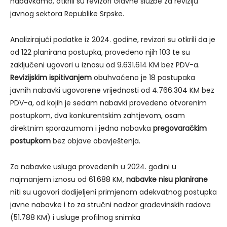
nabavkama, otkrili su revizori Glavne službe za reviziju
javnog sektora Republike Srpske.
Analizirajući podatke iz 2024. godine, revizori su otkrili da je
od 122 planirana postupka, provedeno njih 103 te su
zaključeni ugovori u iznosu od 9.631.614 KM bez PDV-a.
Revizijskim ispitivanjem
obuhvaćeno je 18 postupaka
javnih nabavki ugovorene vrijednosti od 4.766.304 KM bez
PDV-a, od kojih je sedam nabavki provedeno otvorenim
postupkom, dva konkurentskim zahtjevom, osam
direktnim sporazumom i jedna nabavka
pregovaračkim
postupkom
bez objave obavještenja.
Za nabavke usluga provedenih u 2024. godini u
najmanjem iznosu od 61.688 KM,
nabavke nisu planirane
niti su ugovori dodijeljeni primjenom adekvatnog postupka
javne nabavke i to za stručni nadzor građevinskih radova
(51.788 KM) i usluge profilnog snimka