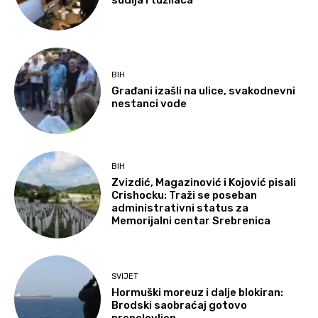
sudija i tužilaca
BIH
Građani izašli na ulice, svakodnevni
nestanci vode
BIH
Zvizdić, Magazinović i Kojović pisali
Crishocku: Traži se poseban
administrativni status za
Memorijalni centar Srebrenica
SVIJET
Hormuški moreuz i dalje blokiran:
Brodski saobraćaj gotovo