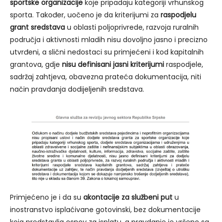
sportske organizacije
koje pripadaju kategoriji vrhunskog
sporta. Također, uočeno je da kriterijumi za
raspodjelu
grant sredstava
u oblasti poljoprivrede, razvoja ruralnih
područja i aktivnosti mladih nisu dovoljno jasno i precizno
utvrđeni, a slični nedostaci su primjećeni i kod kapitalnih
grantova, gdje
nisu definisani jasni kriterijumi
raspodjele,
sadržaj zahtjeva, obavezna prateća dokumentacija, niti
način pravdanja dodijeljenih sredstava.
Primjećeno je i da su
akontacije za službeni put
u
inostranstvo isplaćivane gotovinski, bez dokumentacije
koja predstavlja osnov za isplatu, a pravdanje je vršeno sa