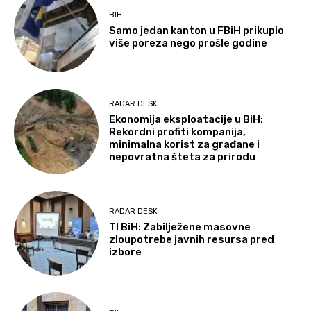
BIH
Samo jedan kanton u FBiH prikupio
više poreza nego prošle godine
RADAR DESK
Ekonomija eksploatacije u BiH:
Rekordni profiti kompanija,
minimalna korist za građane i
nepovratna šteta za prirodu
RADAR DESK
TI BiH: Zabilježene masovne
zloupotrebe javnih resursa pred
izbore