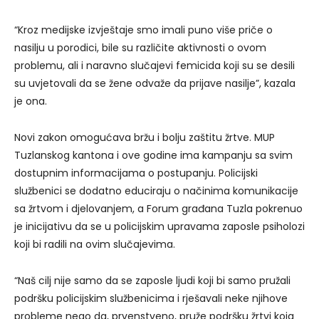
“Kroz medijske izvještaje smo imali puno više priče o
nasilju u porodici, bile su različite aktivnosti o ovom
problemu, ali i naravno slučajevi femicida koji su se desili
su uvjetovali da se žene odvaže da prijave nasilje”, kazala
je ona.
Novi zakon omogućava bržu i bolju zaštitu žrtve. MUP
Tuzlanskog kantona i ove godine ima kampanju sa svim
dostupnim informacijama o postupanju. Policijski
službenici se dodatno educiraju o načinima komunikacije
sa žrtvom i djelovanjem, a Forum građana Tuzla pokrenuo
je inicijativu da se u policijskim upravama zaposle psiholozi
koji bi radili na ovim slučajevima.
“Naš cilj nije samo da se zaposle ljudi koji bi samo pružali
podršku policijskim službenicima i rješavali neke njihove
probleme nego da, prvenstveno, pruže podršku žrtvi koja