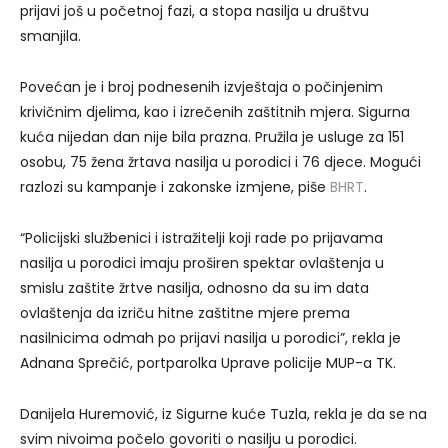
prijavi još u početnoj fazi, a stopa nasilja u društvu
smanjila.
Povećan je i broj podnesenih izvještaja o počinjenim
krivičnim djelima, kao i izrečenih zaštitnih mjera. Sigurna
kuća nijedan dan nije bila prazna. Pružila je usluge za 151
osobu, 75 žena žrtava nasilja u porodici i 76 djece. Mogući
razlozi su kampanje i zakonske izmjene, piše
BHRT
.
“Policijski službenici i istražitelji koji rade po prijavama
nasilja u porodici imaju proširen spektar ovlaštenja u
smislu zaštite žrtve nasilja, odnosno da su im data
ovlaštenja da izriču hitne zaštitne mjere prema
nasilnicima odmah po prijavi nasilja u porodici”, rekla je
Adnana Sprečić, portparolka Uprave policije MUP-a TK.
Danijela Huremović, iz Sigurne kuće Tuzla, rekla je da se na
svim nivoima počelo govoriti o nasilju u porodici.