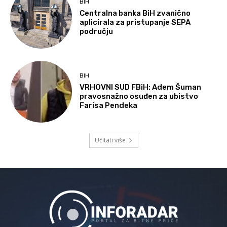
BIH
Centralna banka BiH zvanično
aplicirala za pristupanje SEPA
području
BIH
VRHOVNI SUD FBiH: Adem Šuman
pravosnažno osuđen za ubistvo
Farisa Pendeka
Učitati više