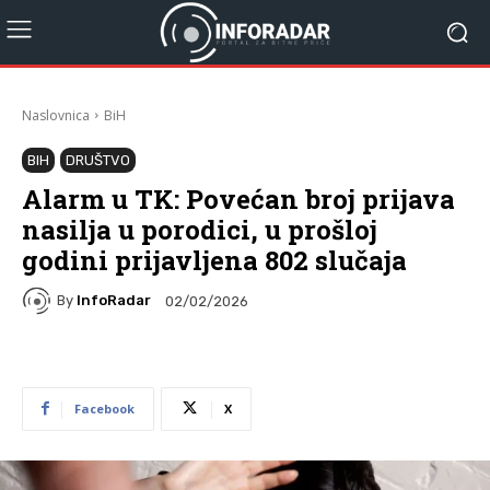
Naslovnica
BiH
BIH
DRUŠTVO
Alarm u TK: Povećan broj prijava
nasilja u porodici, u prošloj
godini prijavljena 802 slučaja
By
InfoRadar
02/02/2026
Facebook
X