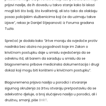
prijavi nasilje, da ih dovedu u takvo stanje kako bi iskazi
mogli biti što bolji, što kvalitetniji, ali isto tako da olakšaju
posao policijskim službenicima koji će da uzimaju takve
izjave”, rekao je Danijel Stjepanović iz Foruma građana
Tuzla.
Sprečoć je dodala kako “žrtve moraju da svjedoče protiv
nasilnika bez obzira na pogodnosti koje im Zakon o
krivičnom postupku daje u smislu svjedočenja da se
odreknu itd, ali barem da sarađuju u smislu da se
blagovremeno pribave medicinska dokumentacija i drugi
dokazi koji mogu biti korišteni u krivičnom postupku”.
Blagovremena prijava nasilja u porodici i stvaranje
sigurnog okruženja za žrtvu stvaraju pretpostavku da se
adekvatno djeluje, a broj slučajeva nasilja u porodici, ali i
društvu, smanji, piše
BHRT
.