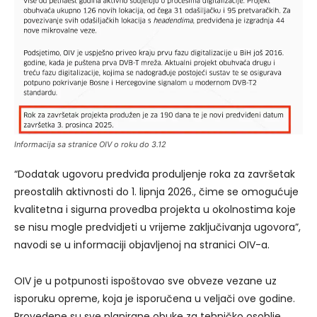
Informacija sa stranice OIV o roku do 3.12
“Dodatak ugovoru predviđa produljenje roka za završetak
preostalih aktivnosti do 1. lipnja 2026., čime se omogućuje
kvalitetna i sigurna provedba projekta u okolnostima koje
se nisu mogle predvidjeti u vrijeme zaključivanja ugovora”,
navodi se u informaciji objavljenoj na stranici OIV-a.
OIV je u potpunosti ispoštovao sve obveze vezane uz
isporuku opreme, koja je isporučena u veljači ove godine.
Provedene su sve planirane obuke za tehničko osoblje