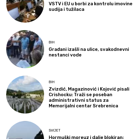
VSTV i EU u borbi za kontrolu imovine
sudija i tužilaca
BIH
Građani izašli na ulice, svakodnevni
nestanci vode
BIH
Zvizdić, Magazinović i Kojović pisali
Crishocku: Traži se poseban
administrativni status za
Memorijalni centar Srebrenica
SVIJET
Hormuški moreuz i dalje blokiran: