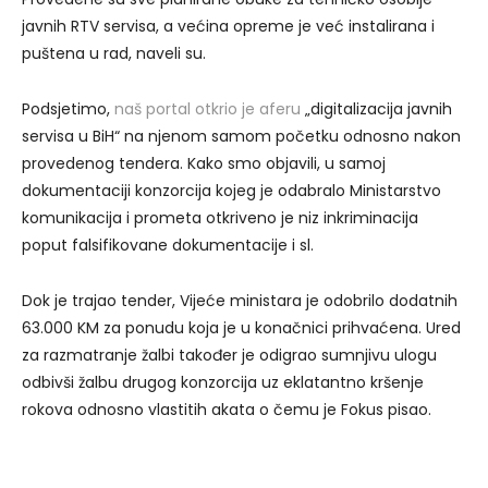
javnih RTV servisa, a većina opreme je već instalirana i
puštena u rad, naveli su.
Podsjetimo,
naš portal otkrio je aferu
„digitalizacija javnih
servisa u BiH“ na njenom samom početku odnosno nakon
provedenog tendera. Kako smo objavili, u samoj
dokumentaciji konzorcija kojeg je odabralo Ministarstvo
komunikacija i prometa otkriveno je niz inkriminacija
poput falsifikovane dokumentacije i sl.
Dok je trajao tender, Vijeće ministara je odobrilo dodatnih
63.000 KM za ponudu koja je u konačnici prihvaćena. Ured
za razmatranje žalbi također je odigrao sumnjivu ulogu
odbivši žalbu drugog konzorcija uz eklatantno kršenje
rokova odnosno vlastitih akata o čemu je Fokus pisao.