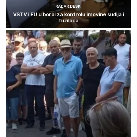
RADAR DESK
VSTV i EU u borbi za kontrolu imovine sudija i
tužilaca