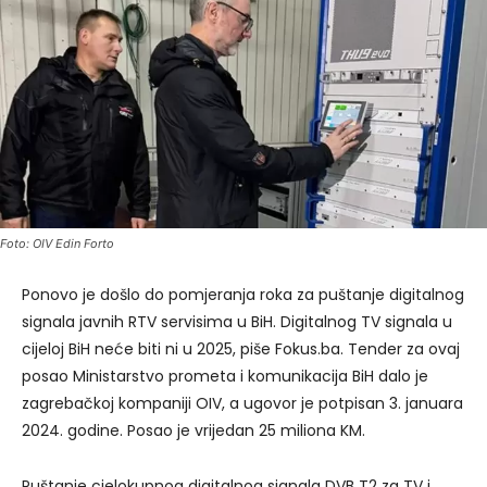
Foto: OIV Edin Forto
Ponovo je došlo do pomjeranja roka za puštanje digitalnog
signala javnih RTV servisima u BiH. Digitalnog TV signala u
cijeloj BiH neće biti ni u 2025, piše Fokus.ba. Tender za ovaj
posao Ministarstvo prometa i komunikacija BiH dalo je
zagrebačkoj kompaniji OIV, a ugovor je potpisan 3. januara
2024. godine. Posao je vrijedan 25 miliona KM.
Puštanje cjelokupnog digitalnog signala DVB T2 za TV i