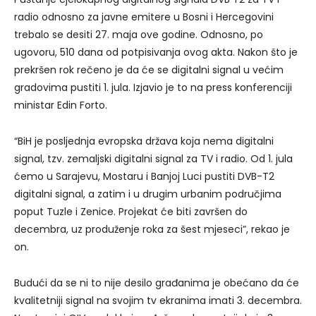
radio odnosno za javne emitere u Bosni i Hercegovini
trebalo se desiti 27. maja ove godine. Odnosno, po
ugovoru, 510 dana od potpisivanja ovog akta. Nakon što je
prekršen rok rečeno je da će se digitalni signal u većim
gradovima pustiti 1. jula. Izjavio je to na press konferenciji
ministar Edin Forto.
“BiH je posljednja evropska država koja nema digitalni
signal, tzv. zemaljski digitalni signal za TV i radio. Od 1. jula
ćemo u Sarajevu, Mostaru i Banjoj Luci pustiti DVB-T2
digitalni signal, a zatim i u drugim urbanim područjima
poput Tuzle i Zenice. Projekat će biti završen do
decembra, uz produženje roka za šest mjeseci”, rekao je
on.
Budući da se ni to nije desilo građanima je obećano da će
kvalitetniji signal na svojim tv ekranima imati 3. decembra.