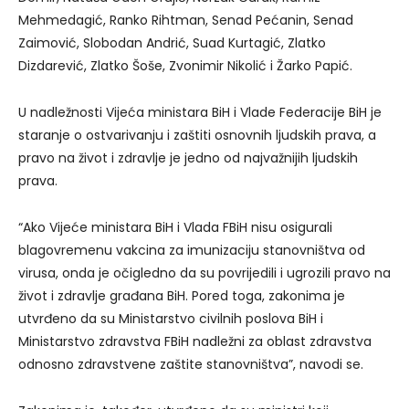
Mehmedagić, Ranko Rihtman, Senad Pećanin, Senad
Zaimović, Slobodan Andrić, Suad Kurtagić, Zlatko
Dizdarević, Zlatko Šoše, Zvonimir Nikolić i Žarko Papić.
U nadležnosti Vijeća ministara BiH i Vlade Federacije BiH je
staranje o ostvarivanju i zaštiti osnovnih ljudskih prava, a
pravo na život i zdravlje je jedno od najvažnijih ljudskih
prava.
“Ako Vijeće ministara BiH i Vlada FBiH nisu osigurali
blagovremenu vakcina za imunizaciju stanovništva od
virusa, onda je očigledno da su povrijedili i ugrozili pravo na
život i zdravlje građana BiH. Pored toga, zakonima je
utvrđeno da su Ministarstvo civilnih poslova BiH i
Ministarstvo zdravstva FBiH nadležni za oblast zdravstva
odnosno zdravstvene zaštite stanovništva”, navodi se.