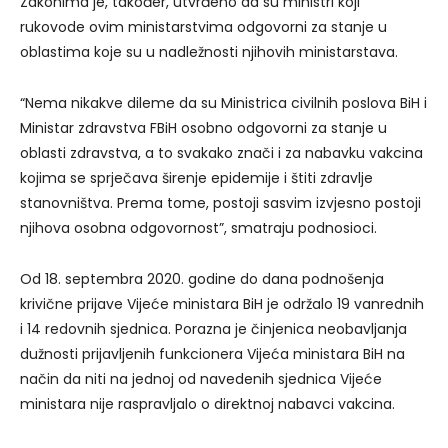
Zakonima je, također, utvrđeno da su ministri koji
rukovode ovim ministarstvima odgovorni za stanje u
oblastima koje su u nadležnosti njihovih ministarstava.
“Nema nikakve dileme da su Ministrica civilnih poslova BiH i
Ministar zdravstva FBiH osobno odgovorni za stanje u
oblasti zdravstva, a to svakako znači i za nabavku vakcina
kojima se sprječava širenje epidemije i štiti zdravlje
stanovništva. Prema tome, postoji sasvim izvjesno postoji
njihova osobna odgovornost”, smatraju podnosioci.
Od 18. septembra 2020. godine do dana podnošenja
krivične prijave Vijeće ministara BiH je održalo 19 vanrednih
i 14 redovnih sjednica. Porazna je činjenica neobavljanja
dužnosti prijavljenih funkcionera Vijeća ministara BiH na
način da niti na jednoj od navedenih sjednica Vijeće
ministara nije raspravljalo o direktnoj nabavci vakcina.