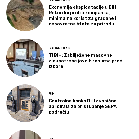
RADAR DESK
Ekonomija eksploatacije u BiH:
Rekordni profiti kompanija,
minimalna korist za građane i
nepovratna šteta za prirodu
RADAR DESK
TI BiH: Zabilježene masovne
zloupotrebe javnih resursa pred
izbore
BIH
Centralna banka BiH zvanično
aplicirala za pristupanje SEPA
području