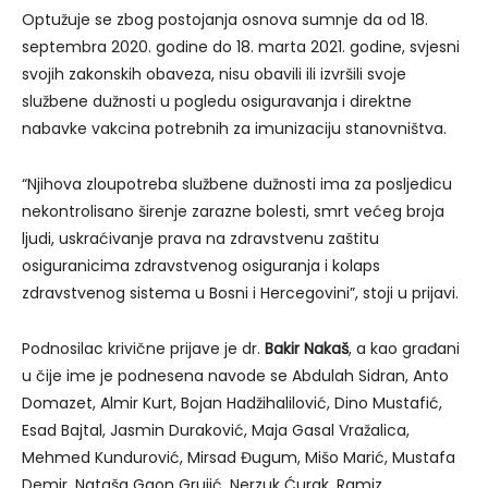
Optužuje se zbog postojanja osnova sumnje da od 18.
septembra 2020. godine do 18. marta 2021. godine, svjesni
svojih zakonskih obaveza, nisu obavili ili izvršili svoje
službene dužnosti u pogledu osiguravanja i direktne
nabavke vakcina potrebnih za imunizaciju stanovništva.
“Njihova zloupotreba službene dužnosti ima za posljedicu
nekontrolisano širenje zarazne bolesti, smrt većeg broja
ljudi, uskraćivanje prava na zdravstvenu zaštitu
osiguranicima zdravstvenog osiguranja i kolaps
zdravstvenog sistema u Bosni i Hercegovini”, stoji u prijavi.
Podnosilac krivične prijave je dr.
Bakir Nakaš
, a kao građani
u čije ime je podnesena navode se Abdulah Sidran, Anto
Domazet, Almir Kurt, Bojan Hadžihalilović, Dino Mustafić,
Esad Bajtal, Jasmin Duraković, Maja Gasal Vražalica,
Mehmed Kundurović, Mirsad Đugum, Mišo Marić, Mustafa
Demir, Nataša Gaon Grujić, Nerzuk Ćurak, Ramiz