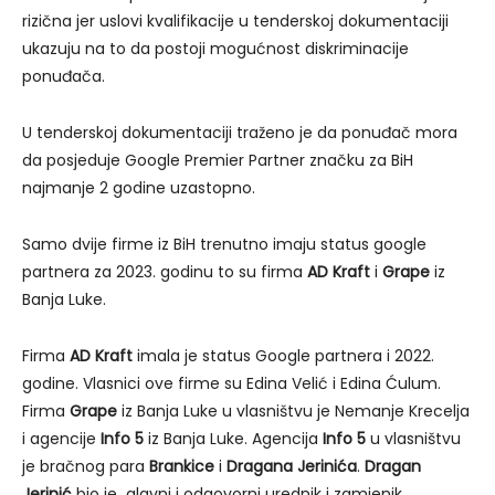
rizična jer uslovi kvalifikacije u tenderskoj dokumentaciji
ukazuju na to da postoji mogućnost diskriminacije
ponuđača.
U tenderskoj dokumentaciji traženo je da ponuđač mora
da posjeduje Google Premier Partner značku za BiH
najmanje 2 godine uzastopno.
Samo dvije firme iz BiH trenutno imaju status google
partnera za 2023. godinu to su firma
AD Kraft
i
Grape
iz
Banja Luke.
Firma
AD Kraft
imala je status Google partnera i 2022.
godine. Vlasnici ove firme su Edina Velić i Edina Ćulum.
Firma
Grape
iz Banja Luke u vlasništvu je Nemanje Krecelja
i agencije
Info 5
iz Banja Luke. Agencija
Info 5
u vlasništvu
je bračnog para
Brankice
i
Dragana Jerinića
.
Dragan
Jerinić
bio je glavni i odgovorni urednik i zamjenik