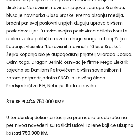
direktora Nezavisnih novina, njegova supruga Brankica,
bivša je novinarka Glasa Srpske. Prema pisanju medija,
bračni par svoj poslovni uspjeh duguju upravo bivšem
poslodavcu jer “u svim svojim poslovima obilato koriste
realno veliku političku i svaku drugu snagu i uticaj Željka
Kopanje, vlasnika “Nezavisnih novina” i “Glasa Srpske”.
Željko Kopanja bio je dugogodišnji prijatelj Milorada Dodika.
Osim toga, Dragan Jerinić osnivač je firme Mega Elektrik
zajedno sa Danilom Petrovićem bivšim savjetnikom i
zetom potpredsjednika SNSD-a i bivšeg člana
Predsjedništva BiH, Nebojše Radmanovića.
ŠTA SE PLAĆA 750.000 KM?
U tenderskoj dokumentaciji za promociju preduzeća na
pet nivoa navedeni su različiti uslovi i cijene koji će ukupno
koštati
750.000 KM
.