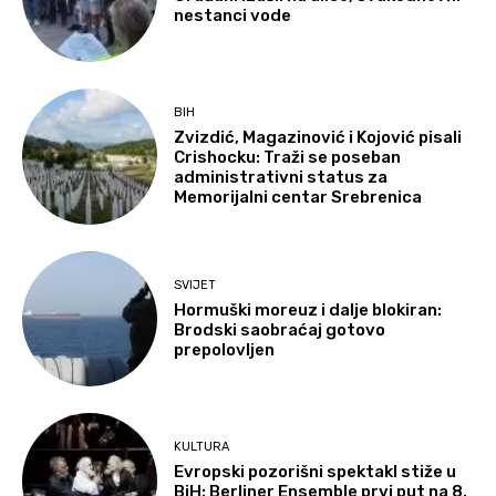
nestanci vode
BIH
Zvizdić, Magazinović i Kojović pisali
Crishocku: Traži se poseban
administrativni status za
Memorijalni centar Srebrenica
SVIJET
Hormuški moreuz i dalje blokiran:
Brodski saobraćaj gotovo
prepolovljen
KULTURA
Evropski pozorišni spektakl stiže u
BiH: Berliner Ensemble prvi put na 8.