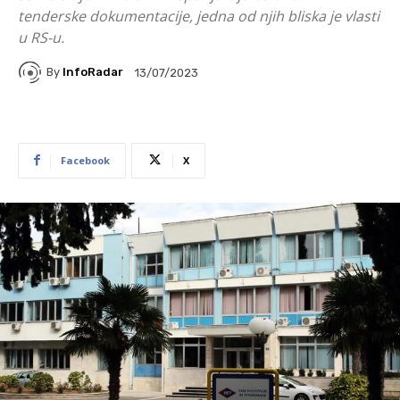
tenderske dokumentacije, jedna od njih bliska je vlasti
u RS-u.
By
InfoRadar
13/07/2023
Facebook
X