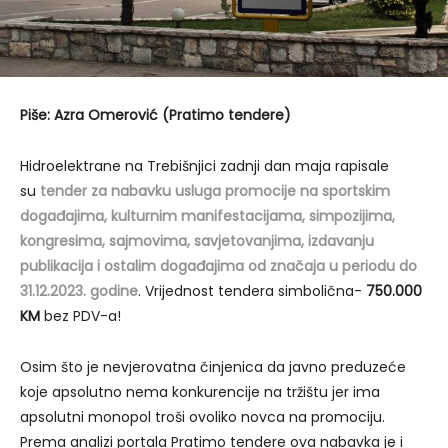
Piše: Azra Omerović (Pratimo tendere)
Hidroelektrane na Trebišnjici zadnji dan maja rapisale
su
tender za nabavku usluga promocije na sportskim
događajima, kulturnim manifestacijama, simpozijima,
kongresima, sajmovima, savjetovanjima, izdavanju
publikacija i ostalim događajima od značaja u periodu do
31.12.2023. godine
. Vrijednost tendera simbolična-
750.000
KM
bez PDV-a!
Osim što je nevjerovatna činjenica da javno preduzeće
koje apsolutno nema konkurencije na tržištu jer ima
apsolutni monopol troši ovoliko novca na promociju.
Prema analizi portala Pratimo tendere ova nabavka je i