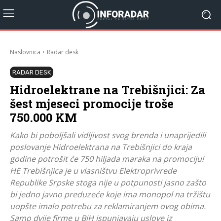
Naslovnica
Radar desk
RADAR DESK
Hidroelektrane na Trebišnjici: Za
šest mjeseci promocije troše
750.000 KM
Kako bi poboljšali vidljivost svog brenda i unaprijedili
poslovanje Hidroelektrana na Trebišnjici do kraja
godine potrošit će 750 hiljada maraka na promociju!
HE Trebišnjica je u vlasništvu Elektroprivrede
Republike Srpske stoga nije u potpunosti jasno zašto
bi jedno javno preduzeće koje ima monopol na tržištu
uopšte imalo potrebu za reklamiranjem ovog obima.
Samo dvije firme u BiH ispunjavaju uslove iz