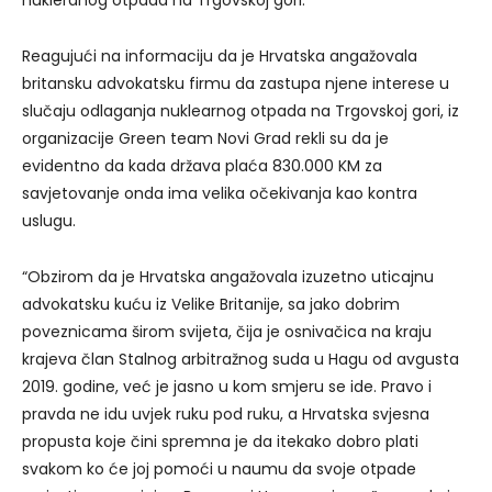
nukleranog otpada na Trgovskoj gori.
Reagujući na informaciju da je Hrvatska angažovala
britansku advokatsku firmu da zastupa njene interese u
slučaju odlaganja nuklearnog otpada na Trgovskoj gori, iz
organizacije Green team Novi Grad rekli su da je
evidentno da kada država plaća 830.000 KM za
savjetovanje onda ima velika očekivanja kao kontra
uslugu.
“Obzirom da je Hrvatska angažovala izuzetno uticajnu
advokatsku kuću iz Velike Britanije, sa jako dobrim
poveznicama širom svijeta, čija je osnivačica na kraju
krajeva član Stalnog arbitražnog suda u Hagu od avgusta
2019. godine, već je jasno u kom smjeru se ide. Pravo i
pravda ne idu uvjek ruku pod ruku, a Hrvatska svjesna
propusta koje čini spremna je da itekako dobro plati
svakom ko će joj pomoći u naumu da svoje otpade