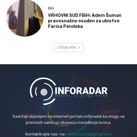
BIH
VRHOVNI SUD FBiH: Adem Šuman
pravosnažno osuđen za ubistvo
Farisa Pendeka
Učitati više
Sadržaji objavljeni na internet portalu inforadar.ba mogu se
prenositi samo uz obavezu navođenja izvora.
Kontaktirajte nas: na:
inforadar.ba@gmail.com