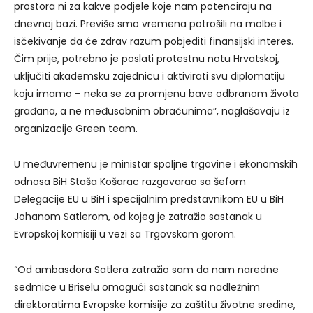
prostora ni za kakve podjele koje nam potenciraju na
dnevnoj bazi. Previše smo vremena potrošili na molbe i
isčekivanje da će zdrav razum pobjediti finansijski interes.
Čim prije, potrebno je poslati protestnu notu Hrvatskoj,
uključiti akademsku zajednicu i aktivirati svu diplomatiju
koju imamo – neka se za promjenu bave odbranom života
građana, a ne međusobnim obračunima”, naglašavaju iz
organizacije Green team.
U međuvremenu je ministar spoljne trgovine i ekonomskih
odnosa BiH Staša Košarac razgovarao sa šefom
Delegacije EU u BiH i specijalnim predstavnikom EU u BiH
Johanom Satlerom, od kojeg je zatražio sastanak u
Evropskoj komisiji u vezi sa Trgovskom gorom.
“Od ambasdora Satlera zatražio sam da nam naredne
sedmice u Briselu omogući sastanak sa nadležnim
direktoratima Evropske komisije za zaštitu životne sredine,