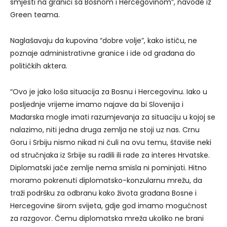
smjesti na granici sa Bosnom i Hercegovinom”, navode iz
Green teama.
Naglašavaju da kupovina “dobre volje”, kako ističu, ne
poznaje administrativne granice i ide od građana do
političkih aktera.
“Ovo je jako loša situacija za Bosnu i Hercegovinu. Iako u
posljednje vrijeme imamo najave da bi Slovenija i
Mađarska mogle imati razumjevanja za situaciju u kojoj se
nalazimo, niti jedna druga zemlja ne stoji uz nas. Crnu
Goru i Srbiju nismo nikad ni čuli na ovu temu, štaviše neki
od stručnjaka iz Srbije su radili ili rade za interes Hrvatske.
Diplomatski jače zemlje nema smisla ni pominjati. Hitno
moramo pokrenuti diplomatsko-konzularnu mrežu, da
traži podršku za odbranu kako života građana Bosne i
Hercegovine širom svijeta, gdje god imamo mogućnost
za razgovor. Čemu diplomatska mreža ukoliko ne brani