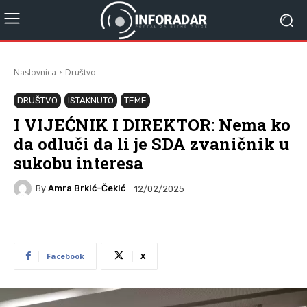
Naslovnica
Društvo
DRUŠTVO
ISTAKNUTO
TEME
I VIJEĆNIK I DIREKTOR: Nema ko
da odluči da li je SDA zvaničnik u
sukobu interesa
By
Amra Brkić-Čekić
12/02/2025
Facebook
X