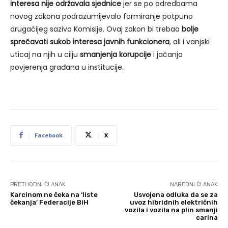
interesa nije održavala sjednice
jer se po odredbama
novog zakona podrazumijevalo formiranje potpuno
drugačijeg saziva Komisije. Ovaj zakon bi trebao
bolje
sprečavati sukob interesa javnih funkcionera
, ali i vanjski
uticaj na njih u cilju
smanjenja korupcije
i jačanja
povjerenja građana u institucije.
Facebook
X
PRETHODNI ČLANAK
NAREDNI ČLANAK
Karcinom ne čeka na ‘liste
Usvojena odluka da se za
čekanja’ Federacije BiH
uvoz hibridnih električnih
vozila i vozila na plin smanji
carina