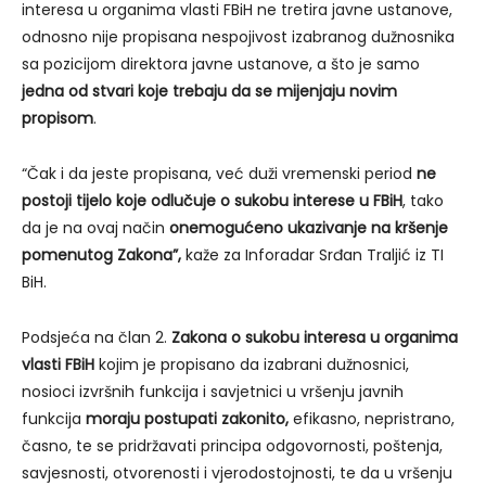
interesa u organima vlasti FBiH ne tretira javne ustanove,
odnosno nije propisana nespojivost izabranog dužnosnika
sa pozicijom direktora javne ustanove, a što je samo
jedna od stvari koje trebaju da se mijenjaju novim
propisom
.
“Čak i da jeste propisana, već duži vremenski period
ne
postoji tijelo koje odlučuje o sukobu interese u FBiH
, tako
da je na ovaj način
onemogućeno ukazivanje na kršenje
pomenutog Zakona”,
kaže za Inforadar Srđan Traljić iz TI
BiH.
Podsjeća na član 2.
Zakona o sukobu interesa u organima
vlasti FBiH
kojim je propisano da izabrani dužnosnici,
nosioci izvršnih funkcija i savjetnici u vršenju javnih
funkcija
moraju postupati zakonito,
efikasno, nepristrano,
časno, te se pridržavati principa odgovornosti, poštenja,
savjesnosti, otvorenosti i vjerodostojnosti, te da u vršenju