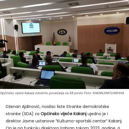
Općinsko vijeće Kakanj odobrilo povećanja za 58 posto Foto: KAKANJINFO/ARHIVA
Dženan Ajdinović, nosilac liste Stranke demokratske
stranke (SDA) za
Općinsko vijeće Kakanj
ujedno je i
direktor Javne ustanove “Kulturno-sportski centar” Kakanj.
On je na funkciju direktora izabran tokom 2023. godine, a