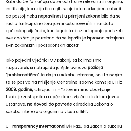
Kaže da će “u slučaju da se od strane relevantnih organa,
institucija, komisija ili drugih subjekata nedvojbeno utvrdi
da postoji neka
nepravilnost u primjeni zakona
bilo da se
radi o funkciji direktora javne ustanove i/ili mandata
općinskog vijećnika, kao legalista, bez odlaganja poduzeti
sve ono što je potrebno da se
ispoštuje ispravna primjena
svih zakonskih i podzakonskih akata”.
Iako pojedini vijećnici OV Kakanj, sa kojima smo
razgovarali, smatraju da je Ajdinovićeva
pozicija
“problematična” te da je u sukobu interesa
, on i to negira
te se poziva na mišljenje Centralne izborne komisije BiH iz
2009. godine,
citirajući ih – “istovremeno obavljanje
funkcije zastupnika u općinskom vijeću i direktora javne
ustanove,
ne dovodi do povrede
odredaba Zakona o
sukobu interesa u organima vlasti u BiH”.
U
Transparency International BiH
kažu da Zakon o sukobu