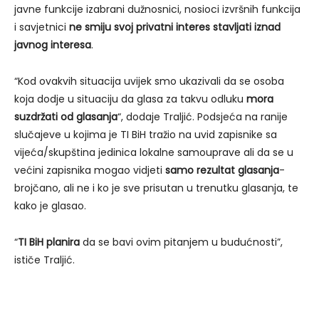
javne funkcije izabrani dužnosnici, nosioci izvršnih funkcija
i savjetnici
ne smiju svoj privatni interes stavljati iznad
javnog interesa
.
“Kod ovakvih situacija uvijek smo ukazivali da se osoba
koja dodje u situaciju da glasa za takvu odluku
mora
suzdržati od glasanja
“, dodaje Traljić. Podsjeća na ranije
slučajeve u kojima je TI BiH tražio na uvid zapisnike sa
vijeća/skupština jedinica lokalne samouprave ali da se u
većini zapisnika mogao vidjeti
samo rezultat glasanja
-
brojčano, ali ne i ko je sve prisutan u trenutku glasanja, te
kako je glasao.
“
TI BiH planira
da se bavi ovim pitanjem u budućnosti”,
ističe Traljić.