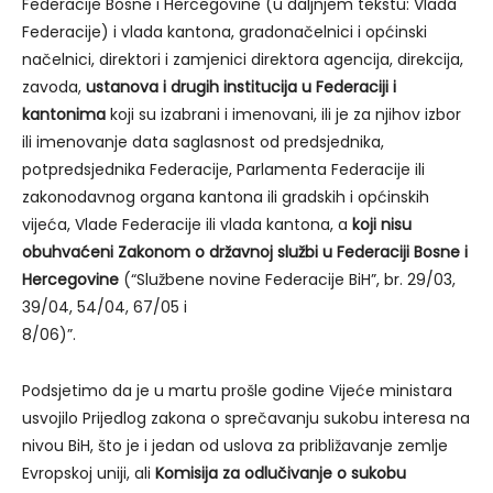
Federacije Bosne i Hercegovine (u daljnjem tekstu: Vlada
Federacije) i vlada kantona, gradonačelnici i općinski
načelnici, direktori i zamjenici direktora agencija, direkcija,
zavoda,
ustanova i drugih institucija u Federaciji i
kantonima
koji su izabrani i imenovani, ili je za njihov izbor
ili imenovanje data saglasnost od predsjednika,
potpredsjednika Federacije, Parlamenta Federacije ili
zakonodavnog organa kantona ili gradskih i općinskih
vijeća, Vlade Federacije ili vlada kantona, a
koji nisu
obuhvaćeni Zakonom o državnoj službi u Federaciji Bosne i
Hercegovine
(“Službene novine Federacije BiH”, br. 29/03,
39/04, 54/04, 67/05 i
8/06)”.
Podsjetimo da je u martu prošle godine Vijeće ministara
usvojilo Prijedlog zakona o sprečavanju sukobu interesa na
nivou BiH, što je i jedan od uslova za približavanje zemlje
Evropskoj uniji, ali
Komisija za odlučivanje o sukobu