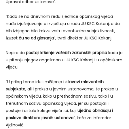
Upravni odbor ustanove”.
“Kada se na dnevnom redu sjednice općinskog vijeća
nađe izjašnjavanje o izvještaju o radu JU KSC Kakanj, a da
bih izbjegao bilo kakvu vrstu eventualne subjektivnosti,
izuzet ću se od glasanja
“, tvrdi direktor JU KSC Kakanj.
Negira da
postoji kršenje važećih zakonskih propisa
kada je
u pitanju njegov angažman u JU KSC Kakanj i u općinskom
vijeću.
“U prilog tome idu i mišljenja i
stavovi relevantnih
subjekata
, ali i praksa u javnim ustanovama, te praksa u
općinskom vijeću, kako u prethodnom sazivu, tako i u
trenutnom sazivu općinskog vijeća, jer su postojali i
postoje i ostale kolege vijećnici, koji
ujedno obnašaju i
poslove direktora javnih ustanova
“, kaže za Inforadar
Ajdinović.