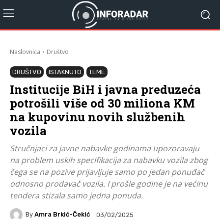
Naslovnica
Društvo
DRUŠTVO
ISTAKNUTO
TEME
Institucije BiH i javna preduzeća
potrošili više od 30 miliona KM
na kupovinu novih službenih
vozila
Stručnjaci za javne nabavke godinama upozoravaju
na problem uskih specifikacija za nabavku vozila zbog
čega se na pozive prijavljuje samo po jedan ponuđač
odnosno prodavač vozila. I prošle godine je na većinu
tendera stizala samo jedna ponuda.
By
Amra Brkić-Čekić
03/02/2025