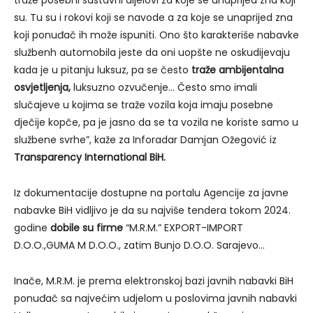
traže posebni sastavni dijelovi za koje se unaprijed zna koji
su. Tu su i rokovi koji se navode a za koje se unaprijed zna
koji ponuđač ih može ispuniti. Ono što karakteriše nabavke
službenh automobila jeste da oni uopšte ne oskudijevaju
kada je u pitanju luksuz, pa se često
traže ambijentalna
osvjetljenja,
luksuzno ozvučenje… Često smo imali
slučajeve u kojima se traže vozila koja imaju posebne
dječije kopče, pa je jasno da se ta vozila ne koriste samo u
službene svrhe”, kaže za Inforadar Damjan Ožegović iz
Transparency International BiH.
Iz dokumentacije dostupne na portalu Agencije za javne
nabavke BiH vidljivo je da su najviše tendera tokom 2024.
godine
dobile su firme
“M.R.M.” EXPORT-IMPORT
D.O.O.,GUMA M D.O.O., zatim Bunjo D.O.O. Sarajevo…
Inače, M.R.M. je prema elektronskoj bazi javnih nabavki BiH
ponuđač sa najvećim udjelom u poslovima javnih nabavki