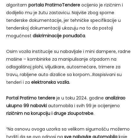
algoritam
portala PratimoTendere
ocijenio je rizičnim i
dodijelio mu je žutu zastavicu. Najviše zbog sporne
tenderske dokumentacije, jer tehničke specifikacije u
tenderskoj dokumentaciji ukazuju na to da postoji
mogućnost
diskriminacije ponuđača
.
Osim vozila institucije su nabavljale i mini dampere, radne
mašine – kombinirke za manipulisanje otpadom na
odlagališnoj plohi, viljuškare, autosmećare, trimere za
travu, rabljene auto dizalice sa korpom…Raspisivani su
tenderi i za
elektronska vozila.
Portal Pratimo tendere
je u toku 2024. godine
analizirao
ukupno 99 nabavki
automobila i svih 99 je ocijenjeno
rizičnim na korupciju i druge zloupotrebe
.
“Na osnovu ovoga uzorka sa velikom sigurnošću možemo
tvrditi da se ovo odnosi na
sve nabavke automobila
koje