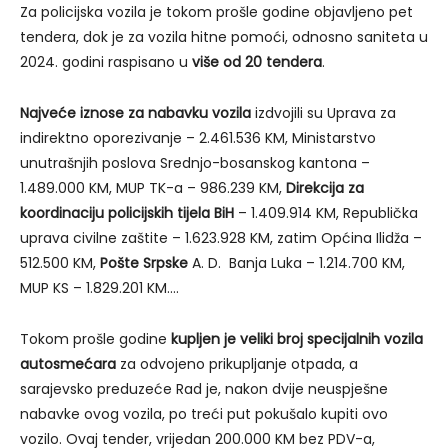
Za policijska vozila je tokom prošle godine objavljeno pet
tendera, dok je za vozila hitne pomoći, odnosno saniteta u
2024. godini raspisano u
više od 20 tendera
.
Najveće iznose za nabavku vozila
izdvojili su Uprava za
indirektno oporezivanje – 2.461.536 KM, Ministarstvo
unutrašnjih poslova Srednjo-bosanskog kantona –
1.489.000 KM, MUP TK-a – 986.239 KM,
Direkcija za
koordinaciju policijskih tijela BiH
– 1.409.914 KM, Republička
uprava civilne zaštite – 1.623.928 KM, zatim Općina Ilidža –
512.500 KM,
Pošte Srpske
A. D. Banja Luka – 1.214.700 KM,
MUP KS – 1.829.201 KM….
Tokom prošle godine
kupljen je veliki broj specijalnih vozila
autosmećara
za odvojeno prikupljanje otpada, a
sarajevsko preduzeće Rad je, nakon dvije neuspješne
nabavke ovog vozila, po treći put pokušalo kupiti ovo
vozilo. Ovaj tender, vrijedan 200.000 KM bez PDV-a,