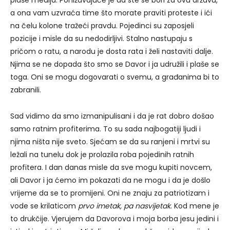
a ona vam uzvraća time što morate praviti proteste i ići
na čelu kolone tražeći pravdu. Pojedinci su zaposjeli
pozicije i misle da su nedodirljivi. Stalno nastupaju s
pričom o ratu, a narodu je dosta rata i želi nastaviti dalje.
Njima se ne dopada što smo se Davor i ja udružili i plaše se
toga. Oni se mogu dogovarati o svemu, a građanima bi to
zabranili.
Sad vidimo da smo izmanipulisani i da je rat dobro došao
samo ratnim profiterima. To su sada najbogatiji ljudi i
njima ništa nije sveto. Sjećam se da su ranjeni i mrtvi su
ležali na tunelu dok je prolazila roba pojedinih ratnih
profitera. I dan danas misle da sve mogu kupiti novcem,
ali Davor i ja ćemo im pokazati da ne mogu i da je došlo
vrijeme da se to promijeni. Oni ne znaju za patriotizam i
vode se krilaticom
prvo imetak, pa nasvijetak
. Kod mene je
to drukčije. Vjerujem da Davorova i moja borba jesu jedini i