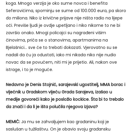
koga. Mnogo verzija je oko sume novca i benefita
Seferovićima, spominju se sume od 100.000 eura, pa skoro
do miliona. Niko iz krivične prijave nije ništa radio na lijepe
oči. Previše ljudi je ovdje upetljano i niko nikome to ne bi
završio onako. Mnogi policajci su nagrađeni višim
činovima, priča se o stanovima, apartmanima na
Bjelašnici… sve će to trebati dokazati. Vjerovatno su se
nadali da ću ja odustati, iako mi nikada niko nije nudio
novac da se povučem, niti mi je prijetio. Ali, nakon ove
istrage, i to je moguće.
Nedavno je Denis Stojnić, sarajevski ugostitelj, MMA borac i
vijećnik u Gradskom vijeću Grada Sarajeva, izašao u
medije govoreći kako je posložio kockice. Šta bi to trebalo
da znači i da li je išta polučila njegova izjava?
MEMIĆ:
Ja mu se zahvaljujem kao građaninu koji je
saslušan u tužilaštvu. On je obavio svoju građansku