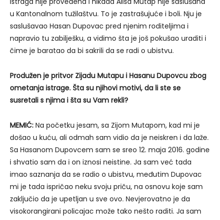
istraga nije provedena i nikada Alisa Mutap nije saslušana
u Kantonalnom tužilaštvu. To je zastrašujuće i boli. Nju je
saslušavao Hasan Dupovac pred njenim roditeljima i
napravio tu zabilješku, a vidimo šta je još pokušao uraditi i
čime je baratao da bi sakrili da se radi o ubistvu.
Produžen je pritvor Zijadu Mutapu i Hasanu Dupovcu zbog
ometanja istrage. Šta su njihovi motivi, da li ste se
susretali s njima i šta su Vam rekli?
MEMIĆ:
Na početku jesam, sa Zijom Mutapom, kad mi je
došao u kuću, ali odmah sam vidio da je neiskren i da laže.
Sa Hasanom Dupovcem sam se sreo 12. maja 2016. godine
i shvatio sam da i on iznosi neistine. Ja sam već tada
imao saznanja da se radio o ubistvu, međutim Dupovac
mi je tada ispričao neku svoju priču, na osnovu koje sam
zaključio da je upetljan u sve ovo. Nevjerovatno je da
visokorangirani policajac može tako nešto raditi. Ja sam