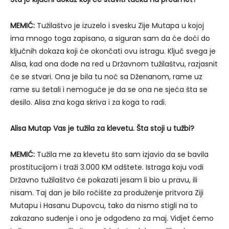
MEMIĆ:
Tužilaštvo je izuzelo i svesku Zije Mutapa u kojoj
ima mnogo toga zapisano, a siguran sam da će doći do
ključnih dokaza koji će okončati ovu istragu. Ključ svega je
Alisa, kad ona dođe na red u Državnom tužilaštvu, razjasnit
će se stvari. Ona je bila tu noć sa Dženanom, rame uz
rame su šetali i nemoguće je da se ona ne sjeća šta se
desilo. Alisa zna koga skriva i za koga to radi.
Alisa Mutap Vas je tužila za klevetu. Šta stoji u tužbi?
MEMIĆ:
Tužila me za klevetu što sam izjavio da se bavila
prostitucijom i traži 3.000 KM odštete. Istraga koju vodi
Državno tužilaštvo će pokazati jesam li bio u pravu, ili
nisam. Taj dan je bilo ročište za produženje pritvora Ziji
Mutapu i Hasanu Dupovcu, tako da nismo stigli na to
zakazano suđenje i ono je odgođeno za maj. Vidjet ćemo