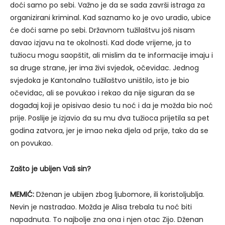
doći samo po sebi. Važno je da se sada završi istraga za
organizirani kriminal. Kad saznamo ko je ovo uradio, ubice
će doći same po sebi. Državnom tužilaštvu još nisam
davao izjavu na te okolnosti. Kad dođe vrijeme, ja to
tužiocu mogu saopštit, ali mislim da te informacije imaju i
sa druge strane, jer ima živi svjedok, očevidac. Jednog
svjedoka je Kantonalno tužilaštvo uništilo, isto je bio
očevidac, ali se povukao i rekao da nije siguran da se
događaj koji je opisivao desio tu noć i da je možda bio noć
prije. Poslije je izjavio da su mu dva tužioca prijetila sa pet
godina zatvora, jer je imao neka djela od prije, tako da se
on povukao.
Zašto je ubijen Vaš sin?
MEMIĆ:
Dženan je ubijen zbog ljubomore, ili koristoljublja.
Nevin je nastradao. Možda je Alisa trebala tu noć biti
napadnuta. To najbolje zna ona i njen otac Zijo. Dženan