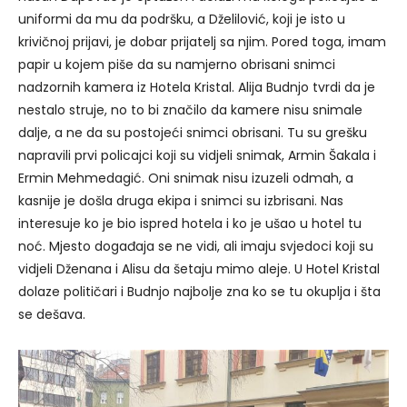
uniformi da mu da podršku, a Dželilović, koji je isto u
krivičnoj prijavi, je dobar prijatelj sa njim. Pored toga, imam
papir u kojem piše da su namjerno obrisani snimci
nadzornih kamera iz Hotela Kristal. Alija Budnjo tvrdi da je
nestalo struje, no to bi značilo da kamere nisu snimale
dalje, a ne da su postojeći snimci obrisani. Tu su grešku
napravili prvi policajci koji su vidjeli snimak, Armin Šakala i
Ermin Mehmedagić. Oni snimak nisu izuzeli odmah, a
kasnije je došla druga ekipa i snimci su izbrisani. Nas
interesuje ko je bio ispred hotela i ko je ušao u hotel tu
noć. Mjesto događaja se ne vidi, ali imaju svjedoci koji su
vidjeli Dženana i Alisu da šetaju mimo aleje. U Hotel Kristal
dolaze političari i Budnjo najbolje zna ko se tu okuplja i šta
se dešava.