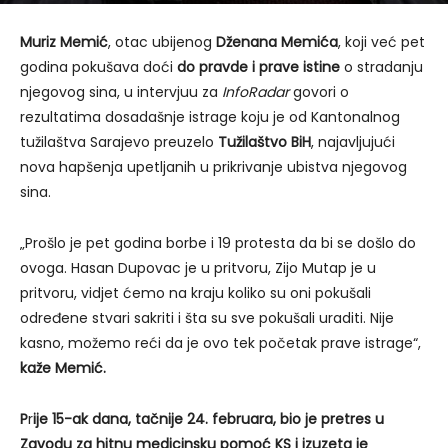
Muriz Memić
, otac ubijenog
Dženana Memića
, koji već pet
godina pokušava doći
do pravde i prave istine
o stradanju
njegovog sina, u intervjuu za
InfoRadar
govori o
rezultatima dosadašnje istrage koju je od Kantonalnog
tužilaštva Sarajevo preuzelo
Tužilaštvo BiH
, najavljujući
nova hapšenja upetljanih u prikrivanje ubistva njegovog
sina.
„Prošlo je pet godina borbe i 19 protesta da bi se došlo do
ovoga. Hasan Dupovac je u pritvoru, Zijo Mutap je u
pritvoru, vidjet ćemo na kraju koliko su oni pokušali
određene stvari sakriti i šta su sve pokušali uraditi. Nije
kasno, možemo reći da je ovo tek početak prave istrage“,
kaže Memić.
P
r
ije 15-ak dana, tačnije 24. februara, bio je pretres u
Zavodu za hitnu medicinsku pomoć KS i izuzeta je