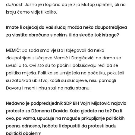
dužnost. Jasno je i logično da je Zijo Mutap upleten, ali na
kraju ćemo vidjeti koliko.
Imate li osjećaj da Vaš slučaj možda neko zloupotrebljava
za vlastite obračune s nekim, ili da skreće tok istrage?
MEMIĆ:
Do sada smo vješto izbjegavali da neko
zloupotrijebi slučajeve Memić i Dragičević, ne damo se
uvući u to. Ovi što su to počinili pokušavaju reći da se
politika miješa. Politika se umiješala na početku, pokušali
su zataškati ubistva, kočili su slučajeve, nisu pomogli
Davoru i meni i nisu stali na našu stranu.
Nedavno je podpredsjednik SDP BiH Vojin Mijatović najavio
proteste za Dženana i Davida. Kako gledate na to? Da li
ovo, po vama, upućuje na moguće prikupljanje političkih
poena, odnosno, hoćete li dopustiti da protesti budu
politički obojeni?