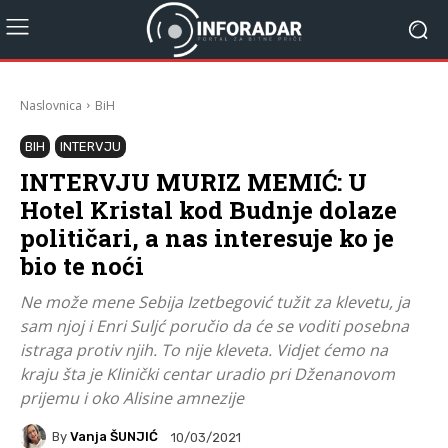
Naslovnica
BiH
BIH
INTERVJU
INTERVJU MURIZ MEMIĆ: U
Hotel Kristal kod Budnje dolaze
političari, a nas interesuje ko je
bio te noći
Ne može mene Sebija Izetbegović tužit za klevetu, ja
sam njoj i Enri Suljć poručio da će se voditi posebna
istraga protiv njih. To nije kleveta. Vidjet ćemo na
kraju šta je Klinički centar uradio pri Dženanovom
prijemu i oko Alisine amnezije
By
Vanja ŠUNJIĆ
10/03/2021