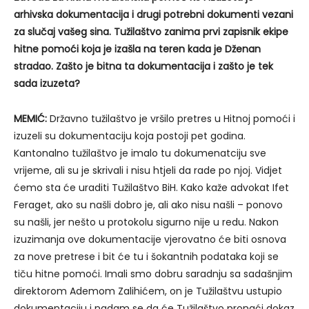
arhivska dokumentacija i drugi potrebni dokumenti vezani
za slučaj vašeg sina. Tužilaštvo zanima prvi zapisnik ekipe
hitne pomoći koja je izašla na teren kada je Dženan
stradao. Zašto je bitna ta dokumentacija i zašto je tek
sada izuzeta?
MEMIĆ:
Državno tužilaštvo je vršilo pretres u Hitnoj pomoći i
izuzeli su dokumentaciju koja postoji pet godina.
Kantonalno tužilaštvo je imalo tu dokumenatciju sve
vrijeme, ali su je skrivali i nisu htjeli da rade po njoj. Vidjet
ćemo sta će uraditi Tužilaštvo BiH. Kako kaže advokat Ifet
Feraget, ako su našli dobro je, ali ako nisu našli – ponovo
su našli, jer nešto u protokolu sigurno nije u redu. Nakon
izuzimanja ove dokumentacije vjerovatno će biti osnova
za nove pretrese i bit će tu i šokantnih podataka koji se
tiču hitne pomoći. Imali smo dobru saradnju sa sadašnjim
direktorom Ademom Zalihićem, on je Tužilaštvu ustupio
dokumentaciju i nadam se da će Tužilaštvo pronaći dokaz