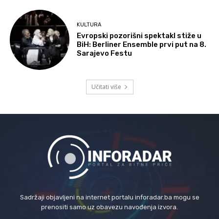
KULTURA
Evropski pozorišni spektakl stiže u
BiH: Berliner Ensemble prvi put na 8.
Sarajevo Festu
Učitati više
Sadržaji objavljeni na internet portalu inforadar.ba mogu se
prenositi samo uz obavezu navođenja izvora.