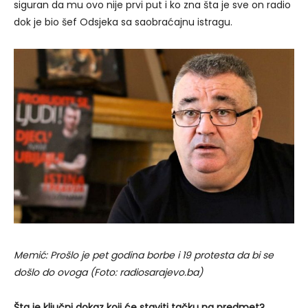
siguran da mu ovo nije prvi put i ko zna šta je sve on radio
dok je bio šef Odsjeka sa saobraćajnu istragu.
Memić: Prošlo je pet godina borbe i 19 protesta da bi se
došlo do ovoga (Foto: radiosarajevo.ba)
Šta je ključni dokaz koji će staviti tačku na predmet?