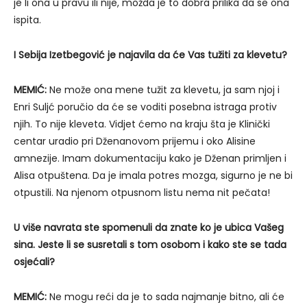
je li ona u pravu ili nije, možda je to dobra prilika da se ona
ispita.
I Sebija Izetbegović je najavila da će Vas tužiti za klevetu?
MEMIĆ:
Ne može ona mene tužit za klevetu, ja sam njoj i
Enri Suljć poručio da će se voditi posebna istraga protiv
njih. To nije kleveta. Vidjet ćemo na kraju šta je Klinički
centar uradio pri Dženanovom prijemu i oko Alisine
amnezije. Imam dokumentaciju kako je Dženan primljen i
Alisa otpuštena. Da je imala potres mozga, sigurno je ne bi
otpustili. Na njenom otpusnom listu nema nit pečata!
U više navrata ste spomenuli da znate ko je ubica Vašeg
sina. Jeste li se susretali s tom osobom i kako ste se tada
osjećali?
MEMIĆ:
Ne mogu reći da je to sada najmanje bitno, ali će