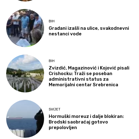
BIH
Građani izašli na ulice, svakodnevni
nestanci vode
BIH
Zvizdić, Magazinović i Kojović pisali
Crishocku: Traži se poseban
administrativni status za
Memorijalni centar Srebrenica
SVIJET
Hormuški moreuz i dalje blokiran:
Brodski saobraćaj gotovo
prepolovljen