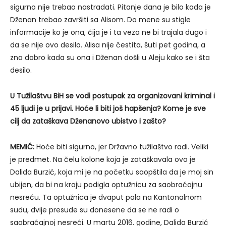
sigurno nije trebao nastradati. Pitanje dana je bilo kada je
Dženan trebao završiti sa Alisom. Do mene su stigle
informacije ko je ona, čija je i ta veza ne bi trajala dugo i
da se nije ovo desilo. Alisa nije čestita, šuti pet godina, a
zna dobro kada su ona i Dženan došli u Aleju kako se i šta
desilo.
U Tužilaštvu BiH se vodi postupak za organizovani kriminal i
45 ljudi je u prijavi. Hoće li biti još hapšenja? Kome je sve
cilj da zataškava Dženanovo ubistvo i zašto?
MEMIĆ:
Hoće biti sigurno, jer Državno tužilaštvo radi. Veliki
je predmet. Na čelu kolone koja je zataškavala ovo je
Dalida Burzić, koja mi je na početku saopštila da je moj sin
ubijen, da bi na kraju podigla optužnicu za saobraćajnu
nesreću. Ta optužnica je dvaput pala na Kantonalnom
sudu, dvije presude su donesene da se ne radi o
saobraćajnoj nesreći. U martu 2016. godine, Dalida Burzić