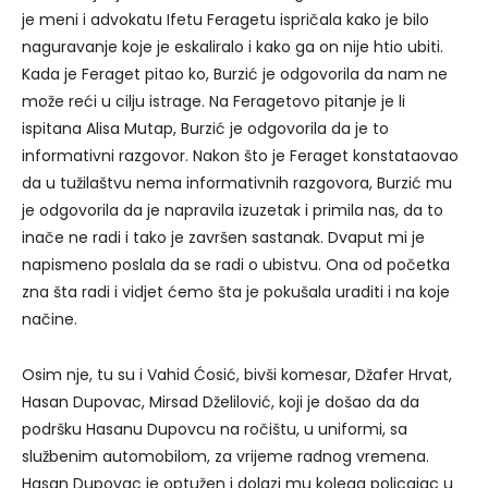
je meni i advokatu Ifetu Feragetu ispričala kako je bilo
naguravanje koje je eskaliralo i kako ga on nije htio ubiti.
Kada je Feraget pitao ko, Burzić je odgovorila da nam ne
može reći u cilju istrage. Na Feragetovo pitanje je li
ispitana Alisa Mutap, Burzić je odgovorila da je to
informativni razgovor. Nakon što je Feraget konstataovao
da u tužilaštvu nema informativnih razgovora, Burzić mu
je odgovorila da je napravila izuzetak i primila nas, da to
inače ne radi i tako je završen sastanak. Dvaput mi je
napismeno poslala da se radi o ubistvu. Ona od početka
zna šta radi i vidjet ćemo šta je pokušala uraditi i na koje
načine.
Osim nje, tu su i Vahid Ćosić, bivši komesar, Džafer Hrvat,
Hasan Dupovac, Mirsad Dželilović, koji je došao da da
podršku Hasanu Dupovcu na ročištu, u uniformi, sa
službenim automobilom, za vrijeme radnog vremena.
Hasan Dupovac je optužen i dolazi mu kolega policajac u