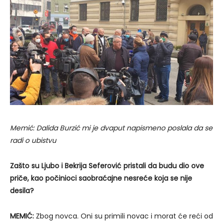
Memić: Dalida Burzić mi je dvaput napismeno poslala da se
radi o ubistvu
Zašto su Ljubo i Bekrija Seferović pristali da budu dio ove
priče, kao počinioci saobraćajne nesreće koja se nije
desila?
MEMIĆ:
Zbog novca. Oni su primili novac i morat će reći od