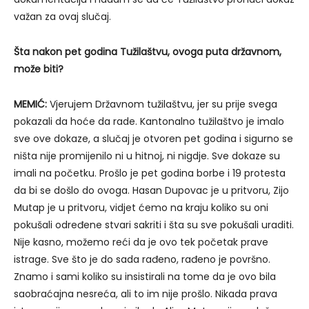
važan za ovaj slučaj.
Šta nakon pet godina Tužilaštvu, ovoga puta državnom,
može biti?
MEMIĆ:
Vjerujem Državnom tužilaštvu, jer su prije svega
pokazali da hoće da rade. Kantonalno tužilaštvo je imalo
sve ove dokaze, a slučaj je otvoren pet godina i sigurno se
ništa nije promijenilo ni u hitnoj, ni nigdje. Sve dokaze su
imali na početku. Prošlo je pet godina borbe i 19 protesta
da bi se došlo do ovoga. Hasan Dupovac je u pritvoru, Zijo
Mutap je u pritvoru, vidjet ćemo na kraju koliko su oni
pokušali određene stvari sakriti i šta su sve pokušali uraditi.
Nije kasno, možemo reći da je ovo tek početak prave
istrage. Sve što je do sada rađeno, rađeno je površno.
Znamo i sami koliko su insistirali na tome da je ovo bila
saobraćajna nesreća, ali to im nije prošlo. Nikada prava