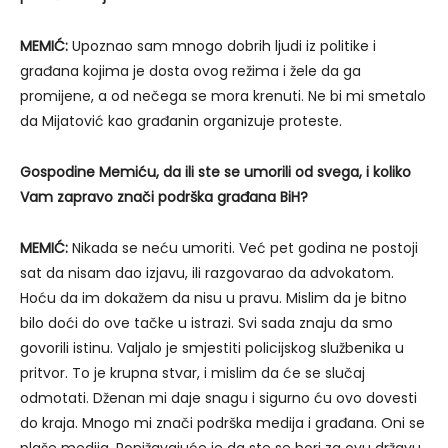
MEMIĆ:
Upoznao sam mnogo dobrih ljudi iz politike i
građana kojima je dosta ovog režima i žele da ga
promijene, a od nečega se mora krenuti. Ne bi mi smetalo
da Mijatović kao građanin organizuje proteste.
Gospodine Memiću, da ili ste se umorili od svega, i koliko
Vam zapravo znači podrška građana BiH?
MEMIĆ:
Nikada se neću umoriti. Već pet godina ne postoji
sat da nisam dao izjavu, ili razgovarao da advokatom.
Hoću da im dokažem da nisu u pravu. Mislim da je bitno
bilo doći do ove tačke u istrazi. Svi sada znaju da smo
govorili istinu. Valjalo je smjestiti policijskog službenika u
pritvor. To je krupna stvar, i mislim da će se slučaj
odmotati. Dženan mi daje snagu i sigurno ću ovo dovesti
do kraja. Mnogo mi znači podrška medija i građana. Oni se
plaše medija. Ponižavajuće je da ste se bori za ovu državu,