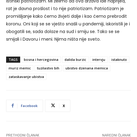
istinski patriotizam. Mi želimo da ova država ide naprijed,
rat je davna prošlost i to nije patriotizam. Patriotizam je
promišljanje kako ćemo živjeti dalje i kao ćemo prebrodit
koronu. Oni koji se se vješto snašli u pandemiji, iskoristili je i
obogatili se, sada dolaze na sud i smiju se. Tako se se
smijali i Davoru i meni. Njima ništa nije sveto.
TAGS
bosna i hercegovina
dalida burzic
intervju
istaknuto
muriz memic
tuzilastvo bih
ubistvo dzenana memica
zataskavanje ubistva
Facebook
X
PRETHODNI ČLANAK
NAREDNI ČLANAK