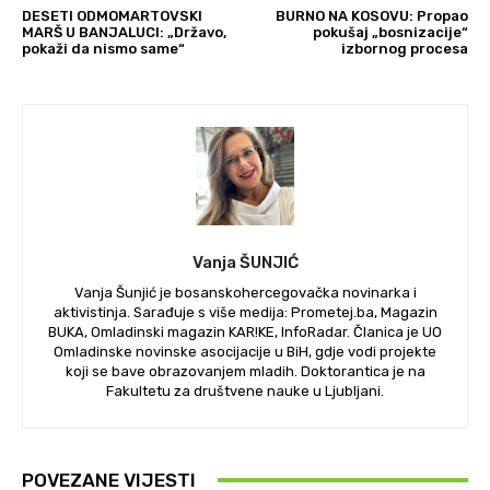
DESETI ODMOMARTOVSKI
BURNO NA KOSOVU: Propao
MARŠ U BANJALUCI: „Državo,
pokušaj „bosnizacije“
pokaži da nismo same“
izbornog procesa
Vanja ŠUNJIĆ
Vanja Šunjić je bosanskohercegovačka novinarka i
aktivistinja. Sarađuje s više medija: Prometej.ba, Magazin
BUKA, Omladinski magazin KAR!KE, InfoRadar. Članica je UO
Omladinske novinske asocijacije u BiH, gdje vodi projekte
koji se bave obrazovanjem mladih. Doktorantica je na
Fakultetu za društvene nauke u Ljubljani.
POVEZANE VIJESTI