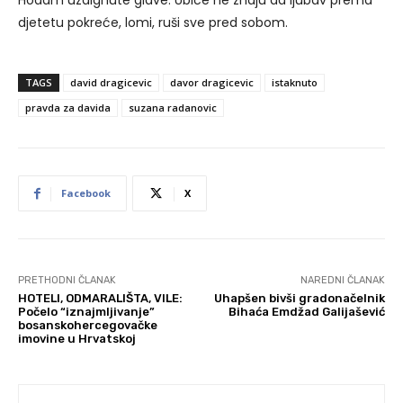
Hodam uzdignute glave. Ubice ne znaju da ljubav prema
djetetu pokreće, lomi, ruši sve pred sobom.
TAGS
david dragicevic
davor dragicevic
istaknuto
pravda za davida
suzana radanovic
Facebook
X
PRETHODNI ČLANAK
NAREDNI ČLANAK
HOTELI, ODMARALIŠTA, VILE:
Uhapšen bivši gradonačelnik
Počelo “iznajmljivanje”
Bihaća Emdžad Galijašević
bosanskohercegovačke
imovine u Hrvatskoj