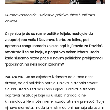
Suzana Radanović: Tužilaštvo prikriva ubice i uništava
dokaze
Činjenica je da su razne politike željele, nastojale da
zloupotrijebe vašu i Davorovu borbu za istinu, pa i
ogromnu snagu naroda koja se crpi iz „Pravde za Davida“.
Smatrate li se na kraju, a pogotovo nakon izbora i sada
kada slušamo razne priče o novim političkim prebjezima i
“papcima”, na neki način izdanim?
RADANOVIĆ: Ja se osjećam izdanom od čitave naše
države, ne od političkih partija. Država je trebala stvoriti
sigurnu sredinu za nas i našu djecu. Država je trebala
napraviti institucije koje su u službi naroda, a ne
kriminalaca. Ne može mene razočarati neki preletač. To je
njihava sramota, mada ja mislim da oni nemaju obraza ni