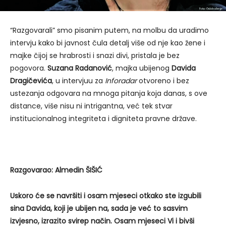
“Razgovarali” smo pisanim putem, na molbu da uradimo
intervju kako bi javnost čula detalj više od nje kao žene i
majke čijoj se hrabrosti i snazi divi, pristala je bez
pogovora.
Suzana Radanović
, majka ubijenog
Davida
Dragičevića
, u intervjuu za
Inforadar
otvoreno i bez
ustezanja odgovara na mnoga pitanja koja danas, s ove
distance, više nisu ni intrigantna, već tek stvar
institucionalnog integriteta i digniteta pravne države.
Razgovarao: Almedin ŠIŠIĆ
Uskoro će se navršiti i osam mjeseci otkako ste izgubili
sina Davida, koji je ubijen na, sada je već to sasvim
izvjesno, izrazito svirep način. Osam mjeseci Vi i bivši