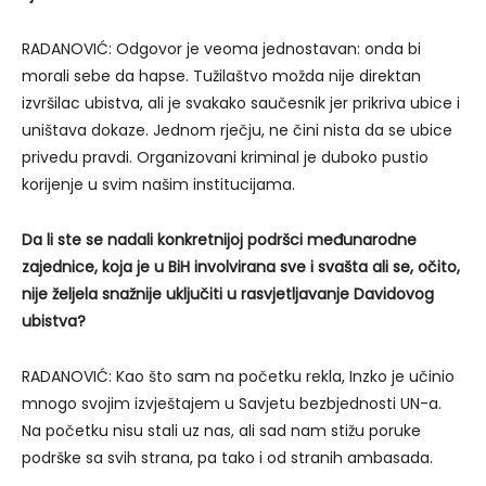
RADANOVIĆ: Odgovor je veoma jednostavan: onda bi
morali sebe da hapse. Tužilaštvo možda nije direktan
izvršilac ubistva, ali je svakako saučesnik jer prikriva ubice i
uništava dokaze. Jednom rječju, ne čini nista da se ubice
privedu pravdi. Organizovani kriminal je duboko pustio
korijenje u svim našim institucijama.
Da li ste se nadali konkretnijoj podršci međunarodne
zajednice, koja je u BiH involvirana sve i svašta ali se, očito,
nije željela snažnije uključiti u rasvjetljavanje Davidovog
ubistva?
RADANOVIĆ: Kao što sam na početku rekla, Inzko je učinio
mnogo svojim izvještajem u Savjetu bezbjednosti UN-a.
Na početku nisu stali uz nas, ali sad nam stižu poruke
podrške sa svih strana, pa tako i od stranih ambasada.