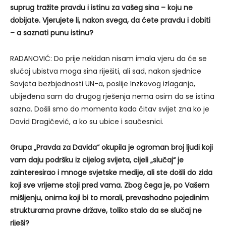
suprug tražite pravdu i istinu za vašeg sina – koju ne
dobijate. Vjerujete li, nakon svega, da ćete pravdu i dobiti
– a saznati punu istinu?
RADANOVIĆ: Do prije nekidan nisam imala vjeru da će se
slučaj ubistva moga sina riješiti, ali sad, nakon sjednice
Savjeta bezbjednosti UN-a, poslije Inzkovog izlaganja,
ubijeđena sam da drugog rješenja nema osim da se istina
sazna. Došli smo do momenta kada čitav svijet zna ko je
David Dragičević, a ko su ubice i saučesnici.
Grupa „Pravda za Davida“ okupila je ogroman broj ljudi koji
vam daju podršku iz cijelog svijeta, cijeli „slučaj“ je
zainteresirao i mnoge svjetske medije, ali ste došli do zida
koji sve vrijeme stoji pred vama. Zbog čega je, po Vašem
mišljenju, onima koji bi to morali, prevashodno pojedinim
strukturama pravne države, toliko stalo da se slučaj ne
riješi?