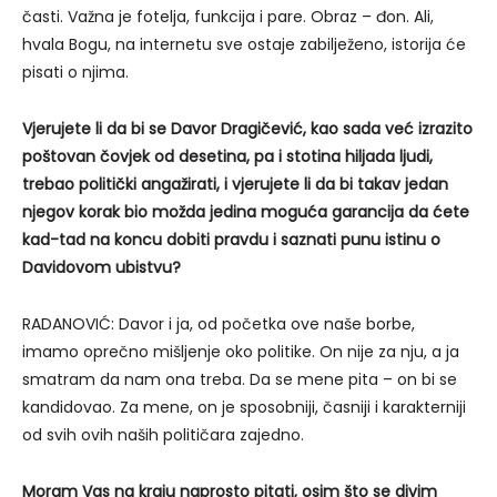
časti. Važna je fotelja, funkcija i pare. Obraz – đon. Ali,
hvala Bogu, na internetu sve ostaje zabilježeno, istorija će
pisati o njima.
Vjerujete li da bi se Davor Dragičević, kao sada već izrazito
poštovan čovjek od desetina, pa i stotina hiljada ljudi,
trebao politički angažirati, i vjerujete li da bi takav jedan
njegov korak bio možda jedina moguća garancija da ćete
kad-tad na koncu dobiti pravdu i saznati punu istinu o
Davidovom ubistvu?
RADANOVIĆ: Davor i ja, od početka ove naše borbe,
imamo oprečno mišljenje oko politike. On nije za nju, a ja
smatram da nam ona treba. Da se mene pita – on bi se
kandidovao. Za mene, on je sposobniji, časniji i karakterniji
od svih ovih naših političara zajedno.
Moram Vas na kraju naprosto pitati, osim što se divim