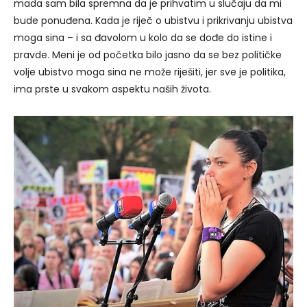
mada sam bila spremna da je prihvatim u slučaju da mi
bude ponuđena. Kada je riječ o ubistvu i prikrivanju ubistva
moga sina – i sa đavolom u kolo da se dođe do istine i
pravde. Meni je od početka bilo jasno da se bez političke
volje ubistvo moga sina ne može riješiti, jer sve je politika,
ima prste u svakom aspektu naših života.