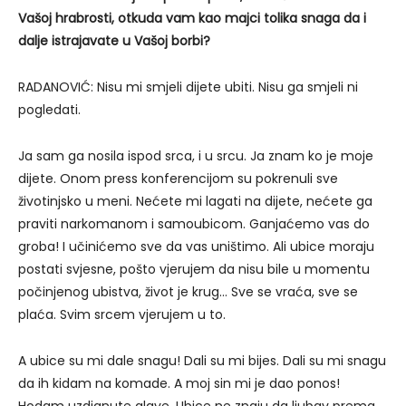
Vašoj hrabrosti, otkuda vam kao majci tolika snaga da i
dalje istrajavate u Vašoj borbi?
RADANOVIĆ: Nisu mi smjeli dijete ubiti. Nisu ga smjeli ni
pogledati.
Ja sam ga nosila ispod srca, i u srcu. Ja znam ko je moje
dijete. Onom press konferencijom su pokrenuli sve
životinjsko u meni. Nećete mi lagati na dijete, nećete ga
praviti narkomanom i samoubicom. Ganjaćemo vas do
groba! I učinićemo sve da vas uništimo. Ali ubice moraju
postati svjesne, pošto vjerujem da nisu bile u momentu
počinjenog ubistva, život je krug… Sve se vraća, sve se
plaća. Svim srcem vjerujem u to.
A ubice su mi dale snagu! Dali su mi bijes. Dali su mi snagu
da ih kidam na komade. A moj sin mi je dao ponos!