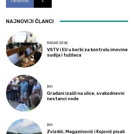
Facebook
X
NAJNOVIJI ČLANCI
RADAR DESK
VSTV i EU u borbi za kontrolu imovine
sudija i tužilaca
BIH
Građani izašli na ulice, svakodnevni
nestanci vode
BIH
Zvizdić, Magazinović i Kojović pisali