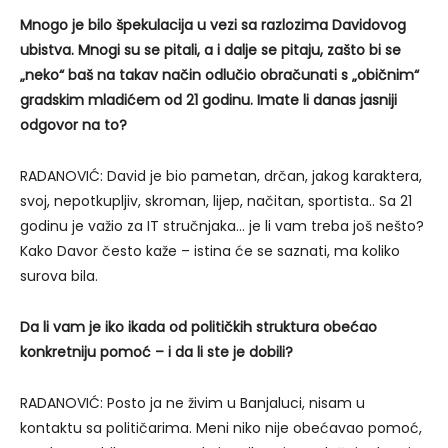
Mnogo je bilo špekulacija u vezi sa razlozima Davidovog
ubistva. Mnogi su se pitali, a i dalje se pitaju, zašto bi se
„neko“ baš na takav način odlučio obračunati s „običnim“
gradskim mladićem od 21 godinu. Imate li danas jasniji
odgovor na to?
RADANOVIĆ: David je bio pametan, drčan, jakog karaktera,
svoj, nepotkupljiv, skroman, lijep, načitan, sportista.. Sa 21
godinu je važio za IT stručnjaka… je li vam treba još nešto?
Kako Davor često kaže – istina će se saznati, ma koliko
surova bila.
Da li vam je iko ikada od političkih struktura obećao
konkretniju pomoć – i da li ste je dobili?
RADANOVIĆ: Posto ja ne živim u Banjaluci, nisam u
kontaktu sa političarima. Meni niko nije obećavao pomoć,