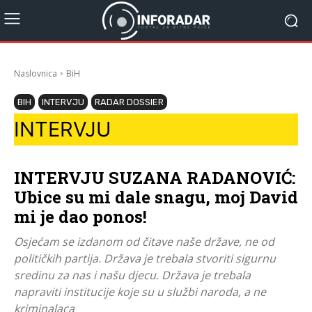
Naslovnica
BiH
BIH
INTERVJU
RADAR DOSSIER
INTERVJU
INTERVJU SUZANA RADANOVIĆ:
Ubice su mi dale snagu, moj David
mi je dao ponos!
Osjećam se izdanom od čitave naše države, ne od
političkih partija. Država je trebala stvoriti sigurnu
sredinu za nas i našu djecu. Država je trebala
napraviti institucije koje su u službi naroda, a ne
kriminalaca