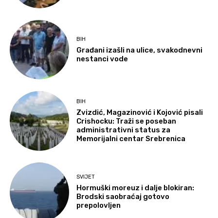
BIH
Građani izašli na ulice, svakodnevni
nestanci vode
BIH
Zvizdić, Magazinović i Kojović pisali
Crishocku: Traži se poseban
administrativni status za
Memorijalni centar Srebrenica
SVIJET
Hormuški moreuz i dalje blokiran:
Brodski saobraćaj gotovo
prepolovljen