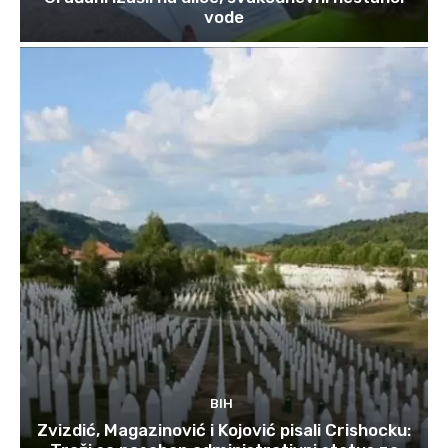
vode
BIH
Zvizdić, Magazinović i Kojović pisali Crishocku: