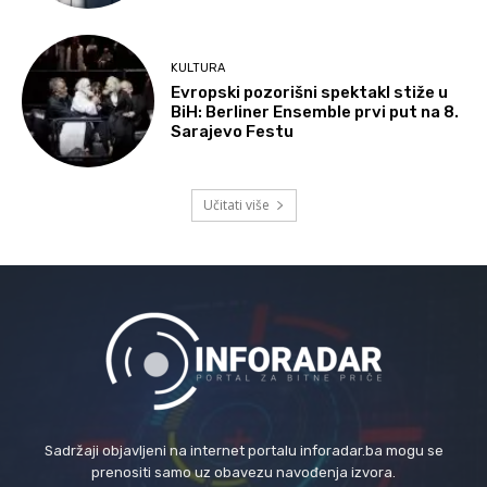
KULTURA
Evropski pozorišni spektakl stiže u
BiH: Berliner Ensemble prvi put na 8.
Sarajevo Festu
Učitati više
Sadržaji objavljeni na internet portalu inforadar.ba mogu se
prenositi samo uz obavezu navođenja izvora.