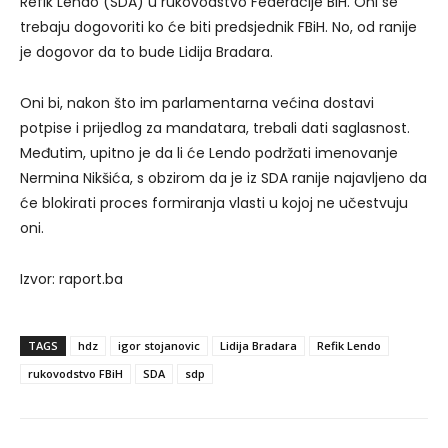
Refik Lendo (SDA) u rukovodstvo Federacije BiH. Oni se
trebaju dogovoriti ko će biti predsjednik FBiH. No, od ranije
je dogovor da to bude Lidija Bradara.
Oni bi, nakon što im parlamentarna većina dostavi
potpise i prijedlog za mandatara, trebali dati saglasnost.
Međutim, upitno je da li će Lendo podržati imenovanje
Nermina Nikšića, s obzirom da je iz SDA ranije najavljeno da
će blokirati proces formiranja vlasti u kojoj ne učestvuju
oni.
Izvor: raport.ba
TAGS
hdz
igor stojanovic
Lidija Bradara
Refik Lendo
rukovodstvo FBiH
SDA
sdp