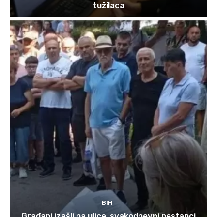
tužilaca
BIH
Građani izašli na ulice, svakodnevni nestanci