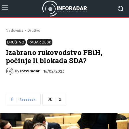
Naslovnica
Društvo
DRUŠTVO
RADAR DESK
Izabrano rukovodstvo FBiH,
počinje li blokada SDA?
By
InfoRadar
16/02/2023
Facebook
X