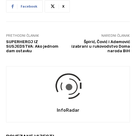
Facebook
X
PRETHODNI ČLANAK
NAREDNI ČLANAK
SUPERHEROJ IZ
Špirić, Čović i Ademović
SUSJEDSTVA: Ako jednom
izabrani u rukovodstvo Doma
dam ostavku
naroda BiH
InfoRadar