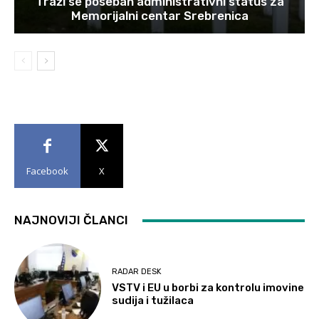
Traži se poseban administrativni status za
Memorijalni centar Srebrenica
Facebook
X
NAJNOVIJI ČLANCI
RADAR DESK
VSTV i EU u borbi za kontrolu imovine
sudija i tužilaca