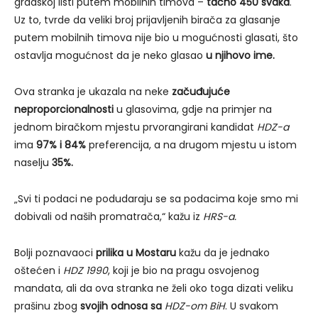
gradskoj listi putem mobilnih timova –
tačno 450 svaka
.
Uz to, tvrde da veliki broj prijavljenih birača za glasanje
putem mobilnih timova nije bio u mogućnosti glasati, što
ostavlja mogućnost da je neko glasao
u njihovo ime.
Ova stranka je ukazala na neke
začuđujuće
neproporcionalnosti
u glasovima, gdje na primjer na
jednom biračkom mjestu prvorangirani kandidat
HDZ-a
ima
97% i 84%
preferencija, a na drugom mjestu u istom
naselju
35%.
„Svi ti podaci ne podudaraju se sa podacima koje smo mi
dobivali od naših promatrača,“ kažu iz
HRS-a.
Bolji poznavaoci
prilika u Mostaru
kažu da je jednako
oštećen i
HDZ 1990
, koji je bio na pragu osvojenog
mandata, ali da ova stranka ne želi oko toga dizati veliku
prašinu zbog
svojih odnosa sa
HDZ-om BiH
. U svakom