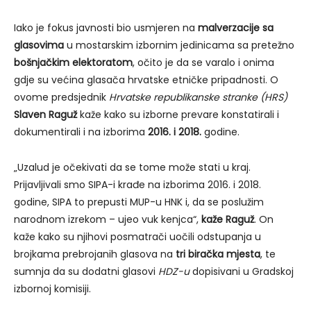
Iako je fokus javnosti bio usmjeren na
malverzacije sa
glasovima
u mostarskim izbornim jedinicama sa pretežno
bošnjačkim elektoratom
, očito je da se varalo i onima
gdje su većina glasača hrvatske etničke pripadnosti. O
ovome predsjednik
Hrvatske republikanske stranke (HRS)
Slaven Raguž
kaže kako su izborne prevare konstatirali i
dokumentirali i na izborima
2016. i 2018.
godine.
„Uzalud je očekivati da se tome može stati u kraj.
Prijavljivali smo SIPA-i krađe na izborima 2016. i 2018.
godine, SIPA to prepusti MUP-u HNK i, da se poslužim
narodnom izrekom – ujeo vuk kenjca“,
kaže Raguž
. On
kaže kako su njihovi posmatrači uočili odstupanja u
brojkama prebrojanih glasova na
tri biračka mjesta
, te
sumnja da su dodatni glasovi
HDZ-u
dopisivani u Gradskoj
izbornoj komisiji.