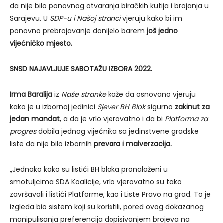
da nije bilo ponovnog otvaranja biračkih kutija i brojanja u
Sarajevu. U
SDP-u i Našoj stranci
vjeruju kako bi im
ponovno prebrojavanje donijelo barem
još jedno
vijećničko mjesto.
SNSD NAJAVLJUJE SABOTAŽU IZBORA 2022.
Irma Baralija
iz
Naše stranke
kaže da osnovano vjeruju
kako je u izbornoj jedinici
Sjever
BH Blok
sigurno
zakinut za
jedan mandat
, a da je vrlo vjerovatno i da bi
Platforma za
progres
dobila jednog vijećnika sa jedinstvene gradske
liste da nije bilo izbornih
prevara i malverzacija.
„Jednako kako su listići BH bloka pronalaženi u
smotuljcima SDA Koalicije, vrlo vjerovatno su tako
završavali i listići Platforme, kao i Liste Pravo na grad. To je
izgleda bio sistem koji su koristili, pored ovog dokazanog
manipulisanja preferencija dopisivanjem brojeva na