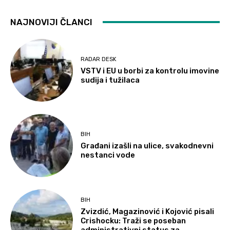
NAJNOVIJI ČLANCI
RADAR DESK
VSTV i EU u borbi za kontrolu imovine
sudija i tužilaca
BIH
Građani izašli na ulice, svakodnevni
nestanci vode
BIH
Zvizdić, Magazinović i Kojović pisali
Crishocku: Traži se poseban