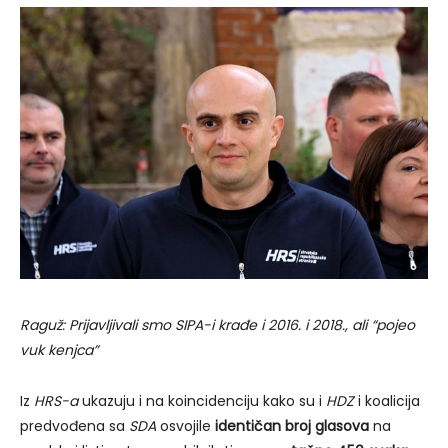
Raguž: Prijavljivali smo SIPA-i krađe i 2016. i 2018., ali “pojeo
vuk kenjca”
Iz
HRS-a
ukazuju i na koincidenciju kako su i
HDZ
i koalicija
predvođena sa
SDA
osvojile
identičan broj glasova
na