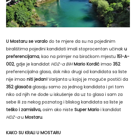
U Mostaru se varalo
do te mjere da su na pojedinim
biralištima pojedini kandidati imali stoprocentan učinak
u
preferencijama
, kao na primjer na biračkom mjestu
151-A-
002
, gdje je kandidat
HDZ-a BiH
Mario Kordić
imao
352
preferencijalna glasa, dok niko drugi od kandidata sa liste
nije imao
niti jedan!
Varijanta u kojoj je moguće postići da
352 glasača
glasaju samo za jednog kandidata i pri tom
niko od njih ne dođe u iskušenje da uz to glasa i sam za
sebe ili za nekog poznatog i bliskog kandidata sa liste je
teško i zamisliva,
osim ako niste
Super Mario
i kandidat
HDZ-a
u
Mostaru
.
KAKO SU KRALI U MOSTARU