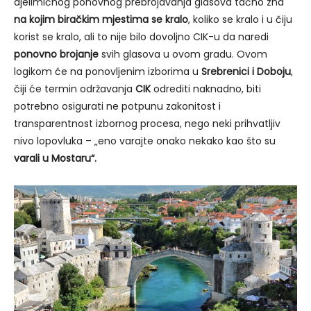
djelimičnog ponovnog prebrojavanja glasova tačno zna
na kojim biračkim mjestima se kralo
, koliko se kralo i u čiju
korist se kralo, ali to nije bilo dovoljno CIK-u da naredi
ponovno brojanje
svih glasova u ovom gradu. Ovom
logikom će na ponovljenim izborima u
Srebrenici i Doboju
,
čiji će termin održavanja
CIK
odrediti naknadno, biti
potrebno osigurati ne potpunu zakonitost i
transparentnost izbornog procesa, nego neki prihvatljiv
nivo lopovluka – „eno varajte onako nekako kao što su
varali u Mostaru“.