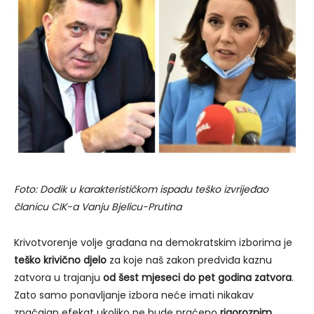
Foto: Dodik u karakterističkom ispadu teško izvrijeđao
članicu CIK-a Vanju Bjelicu-Prutina
Krivotvorenje volje građana na demokratskim izborima je
teško krivično djelo
za koje naš zakon predviđa kaznu
zatvora u trajanju
od šest mjeseci do pet godina zatvora
.
Zato samo ponavljanje izbora neće imati nikakav
značajan efekat ukoliko ne bude praćeno
rigoroznim