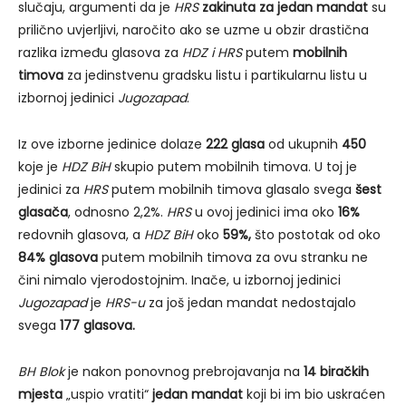
slučaju, argumenti da je
HRS
zakinuta za jedan mandat
su
prilično uvjerljivi, naročito ako se uzme u obzir drastična
razlika između glasova za
HDZ i HRS
putem
mobilnih
timova
za jedinstvenu gradsku listu i partikularnu listu u
izbornoj jedinici
Jugozapad
.
Iz ove izborne jedinice dolaze
222 glasa
od ukupnih
450
koje je
HDZ BiH
skupio putem mobilnih timova. U toj je
jedinici za
HRS
putem mobilnih timova glasalo svega
šest
glasača
, odnosno 2,2%.
HRS
u ovoj jedinici ima oko
16%
redovnih glasova, a
HDZ BiH
oko
59%,
što postotak od oko
84% glasova
putem mobilnih timova za ovu stranku ne
čini nimalo vjerodostojnim. Inače, u izbornoj jedinici
Jugozapad
je
HRS-u
za još jedan mandat nedostajalo
svega
177 glasova.
BH Blok
je nakon ponovnog prebrojavanja na
14 biračkih
mjesta
„uspio vratiti“
jedan mandat
koji bi im bio uskraćen