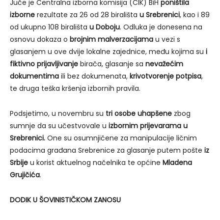
Juče je Centralna izborna komisija (CIK) BiH
poništila
izborne
rezultate za 26 od 28 birališta
u Srebrenici
, kao i 89
od ukupno 108 birališta
u Doboju
. Odluka je donesena na
osnovu dokaza o
brojnim malverzacijama
u vezi s
glasanjem u ove dvije lokalne zajednice, među kojima su
i
fiktivno prijavljivanje
birača, glasanje sa
nevažećim
dokumentima
ili bez dokumenata,
krivotvorenje potpisa
,
te druga teška kršenja izbornih pravila.
Podsjetimo, u novembru su
tri osobe uhapšene
zbog
sumnje da su učestvovale u
izbornim prijevarama u
Srebrenici.
One su osumnjičene za manipulacije ličnim
podacima građana Srebrenice za glasanje putem pošte
iz
Srbije
u korist aktuelnog načelnika te općine
Mladena
Grujičića
.
DODIK U ŠOVINISTIČKOM ZANOSU