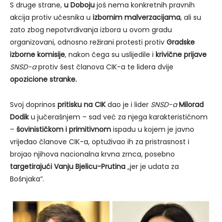
S druge strane,
u Doboju
još nema konkretnih pravnih
akcija protiv učesnika u
izbornim malverzacijama
, ali su
zato zbog nepotvrđivanja izbora u ovom gradu
organizovani, odnosno režirani protesti protiv
Gradske
izborne komisije
, nakon čega su uslijedile i
krivične prijave
SNSD-a
protiv šest članova CIK-a te lidera dvije
opozicione stranke.
Svoj doprinos
pritisku na CIK
dao je i lider
SNSD-a
Milorad
Dodik
u jučerašnjem – sad već za njega karakterističnom
–
šovinističkom i primitivnom
ispadu u kojem je javno
vrijeđao članove CIK-a, optuživao ih za pristrasnost i
brojao njihova nacionalna krvna zrnca, posebno
targetirajući
Vanju Bjelicu-Prutina
„jer je udata za
Bošnjaka“.