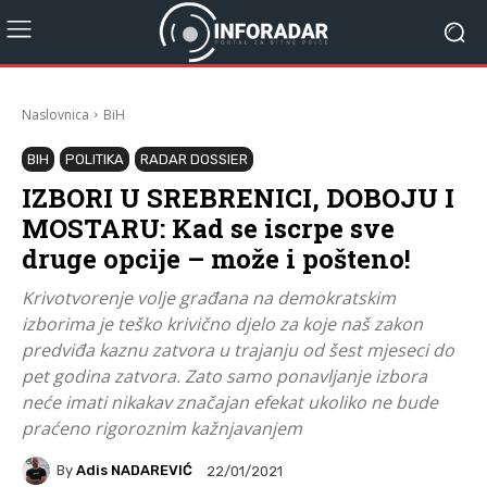
Naslovnica
BiH
BIH
POLITIKA
RADAR DOSSIER
IZBORI U SREBRENICI, DOBOJU I
MOSTARU: Kad se iscrpe sve
druge opcije – može i pošteno!
Krivotvorenje volje građana na demokratskim
izborima je teško krivično djelo za koje naš zakon
predviđa kaznu zatvora u trajanju od šest mjeseci do
pet godina zatvora. Zato samo ponavljanje izbora
neće imati nikakav značajan efekat ukoliko ne bude
praćeno rigoroznim kažnjavanjem
By
Adis NADAREVIĆ
22/01/2021