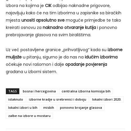
izbora na kojima je
CIK
odbijao naknadne prigovore,
najavljuju kako će na tim izborima u zapisnike sa biračkih
mjesta
unositi apsolutno sve
moguće primjedbe te tako
kreirati osnovu za
naknadno otvaranje kutija
i ponovno
prebrojavanje glasova na svim biralištima.
Uz već postavljene granice „prihvatljivog“ kada su
izborne
muljaže
u pitanju, sigurno je da nas na
idućim izborima
očekuje novi rašomon i dalje
opadanje povjerenja
građana u izborni sistem.
TAGS
bosna i hercegovina
centralna izborna komisija bih
istaknuto
izborne kradje u srebrenici i doboju
lokalni izbori 2020.
lokalni izbori u bih
misbih
ponovno brojanje glasova
zalbe na izbore u mostaru