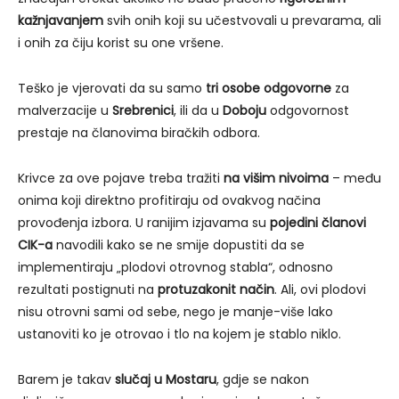
kažnjavanjem
svih onih koji su učestvovali u prevarama, ali
i onih za čiju korist su one vršene.
Teško je vjerovati da su samo
tri osobe odgovorne
za
malverzacije u
Srebrenici
, ili da u
Doboju
odgovornost
prestaje na članovima biračkih odbora.
Krivce za ove pojave treba tražiti
na višim nivoima
– među
onima koji direktno profitiraju od ovakvog načina
provođenja izbora. U ranijim izjavama su
pojedini članovi
CIK-a
navodili kako se ne smije dopustiti da se
implementiraju „plodovi otrovnog stabla“, odnosno
rezultati postignuti na
protuzakonit način
. Ali, ovi plodovi
nisu otrovni sami od sebe, nego je manje-više lako
ustanoviti ko je otrovao i tlo na kojem je stablo niklo.
Barem je takav
slučaj u Mostaru
, gdje se nakon