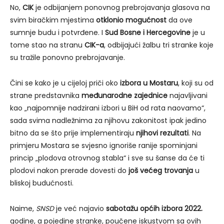
No,
CIK
je odbijanjem ponovnog prebrojavanja glasova na
svim biračkim mjestima
otklonio mogućnost
da ove
sumnje budu i potvrđene. I
Sud Bosne i Hercegovine
je u
tome stao na stranu
CIK-a
, odbijajući žalbu tri stranke koje
su tražile ponovno prebrojavanje.
Čini se kako je u cijeloj priči oko
izbora u Mostaru
, koji su od
strane predstavnika
međunarodne zajednice
najavljivani
kao „najpomnije nadzirani izbori u BiH od rata naovamo“,
sada svima nadležnima za njihovu zakonitost ipak jedino
bitno da se što prije implementiraju
njihovi rezultati
. Na
primjeru Mostara se svjesno ignoriše ranije spominjani
princip „plodova otrovnog stabla“ i sve su šanse da će ti
plodovi nakon prerade dovesti do
još većeg trovanja
u
bliskoj budućnosti.
Naime,
SNSD
je već najavio
sabotažu općih izbora 2022.
godine, a pojedine stranke, poučene iskustvom sa ovih