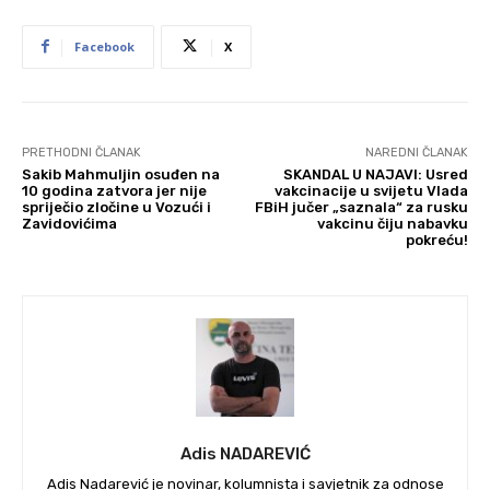
Facebook
X
PRETHODNI ČLANAK
NAREDNI ČLANAK
Sakib Mahmuljin osuđen na
SKANDAL U NAJAVI: Usred
10 godina zatvora jer nije
vakcinacije u svijetu Vlada
spriječio zločine u Vozući i
FBiH jučer „saznala“ za rusku
Zavidovićima
vakcinu čiju nabavku
pokreću!
Adis NADAREVIĆ
Adis Nadarević je novinar, kolumnista i savjetnik za odnose