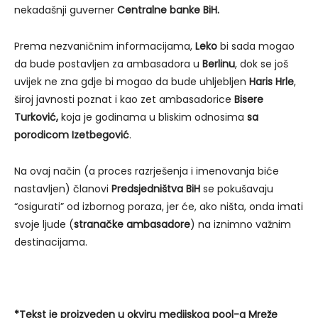
nekadašnji guverner
Centralne banke BiH.
Prema nezvaničnim informacijama,
Leko
bi sada mogao
da bude postavljen za ambasadora u
Berlinu
, dok se još
uvijek ne zna gdje bi mogao da bude uhljebljen
Haris Hrle
,
široj javnosti poznat i kao zet ambasadorice
Bisere
Turković,
koja je godinama u bliskim odnosima
sa
porodicom Izetbegović
.
Na ovaj način (a proces razrješenja i imenovanja biće
nastavljen) članovi
Predsjedništva BiH
se pokušavaju
“osigurati” od izbornog poraza, jer će, ako ništa, onda imati
svoje ljude (
stranačke ambasadore
) na iznimno važnim
destinacijama.
*Tekst je proizveden u okviru medijskog pool-a Mreže