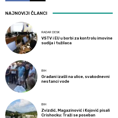
NAJNOVIJI ČLANCI
RADAR DESK
VSTV i EU u borbi za kontrolu imovine
sudija i tužilaca
BIH
Građani izašli na ulice, svakodnevni
nestanci vode
BIH
Zvizdić, Magazinović i Kojović pisali
Crishocku: Traži se poseban