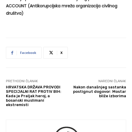
ACCOUNT (Antikorupcijska mreža organizacija civilnog
društva)
Facebook
X
PRETHODNI ČLANAK
NAREDNI ČLANAK
HRVATSKA DRŽAVA PROVODI
Nakon današnjeg sastanka
SPECIJALNI RAT PROTIV BIH:
postignut dogovor: Mostar
Kada je Praljak heroj, a
bliže izborima
bosanski muslimani
ekstremisti