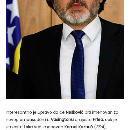
Interesantno je upravo da će
Nešković
biti imenovan za
novog ambasadora u
Vašingtonu
umjesto
Hrlea
, dok je
umjesto
Leke
već imenovan
Kemal Kozarić
(
SDA
),