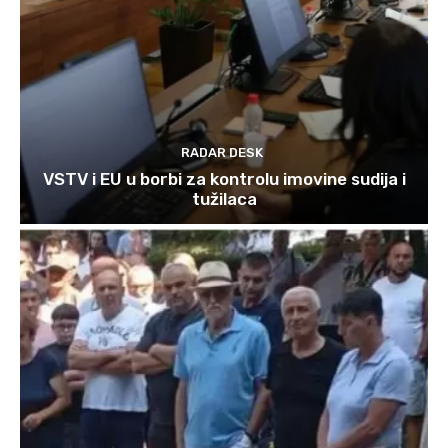
RADAR DESK
VSTV i EU u borbi za kontrolu imovine sudija i
tužilaca