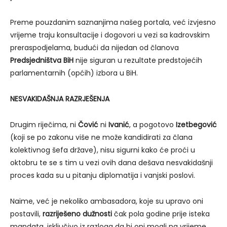
Preme pouzdanim saznanjima našeg portala, već izvjesno
vrijeme traju konsultacije i dogovori u vezi sa kadrovskim
preraspodjelama, budući da nijedan od članova
Predsjedništva BiH
nije siguran u rezultate predstojećih
parlamentarnih (općih) izbora u BiH.
NESVAKIDAŠNJA RAZRJEŠENJA
Drugim riječima, ni
Čović
ni
Ivanić
, a pogotovo
Izetbegović
(koji se po zakonu više ne može kandidirati za člana
kolektivnog šefa države), nisu sigurni kako će proći u
oktobru te se s tim u vezi ovih dana dešava nesvakidašnji
proces kada su u pitanju diplomatija i vanjski poslovi.
Naime, već je nekoliko ambasadora, koje su upravo oni
postavili,
razriješeno dužnosti
čak pola godine prije isteka
mandata, isključivo iz razloga da bi oni mogli na vrijeme