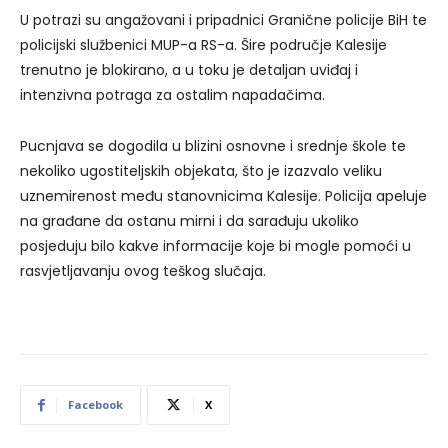
U potrazi su angažovani i pripadnici Granične policije BiH te
policijski službenici MUP-a RS-a. Šire područje Kalesije
trenutno je blokirano, a u toku je detaljan uviđaj i
intenzivna potraga za ostalim napadačima.
Pucnjava se dogodila u blizini osnovne i srednje škole te
nekoliko ugostiteljskih objekata, što je izazvalo veliku
uznemirenost među stanovnicima Kalesije. Policija apeluje
na građane da ostanu mirni i da sarađuju ukoliko
posjeduju bilo kakve informacije koje bi mogle pomoći u
rasvjetljavanju ovog teškog slučaja.
Facebook
X