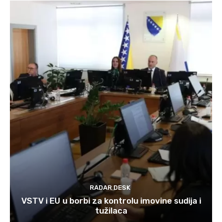
RADAR DESK
VSTV i EU u borbi za kontrolu imovine sudija i
tužilaca