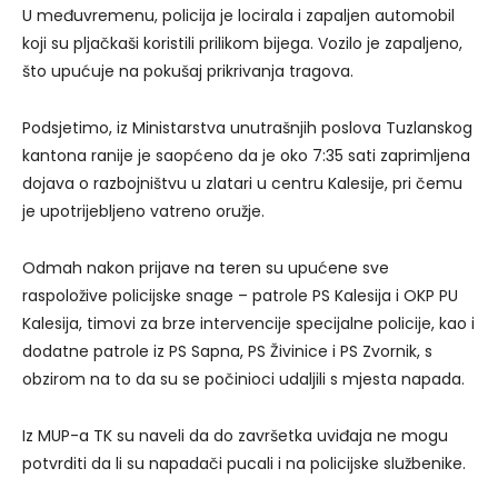
U međuvremenu, policija je locirala i zapaljen automobil
koji su pljačkaši koristili prilikom bijega. Vozilo je zapaljeno,
što upućuje na pokušaj prikrivanja tragova.
Podsjetimo, iz Ministarstva unutrašnjih poslova Tuzlanskog
kantona ranije je saopćeno da je oko 7:35 sati zaprimljena
dojava o razbojništvu u zlatari u centru Kalesije, pri čemu
je upotrijebljeno vatreno oružje.
Odmah nakon prijave na teren su upućene sve
raspoložive policijske snage – patrole PS Kalesija i OKP PU
Kalesija, timovi za brze intervencije specijalne policije, kao i
dodatne patrole iz PS Sapna, PS Živinice i PS Zvornik, s
obzirom na to da su se počinioci udaljili s mjesta napada.
Iz MUP-a TK su naveli da do završetka uviđaja ne mogu
potvrditi da li su napadači pucali i na policijske službenike.