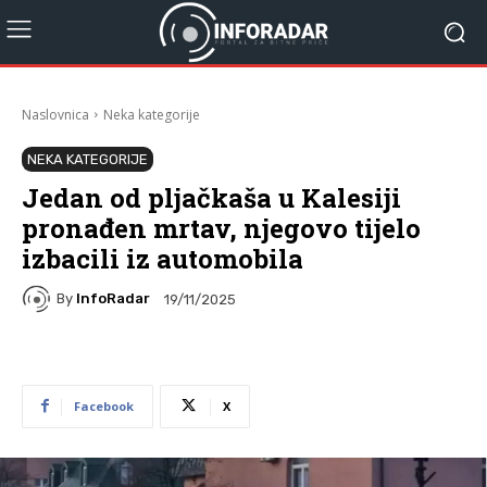
Naslovnica
Neka kategorije
NEKA KATEGORIJE
Jedan od pljačkaša u Kalesiji
pronađen mrtav, njegovo tijelo
izbacili iz automobila
By
InfoRadar
19/11/2025
Facebook
X