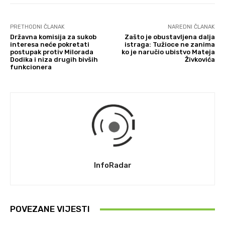
PRETHODNI ČLANAK
NAREDNI ČLANAK
Državna komisija za sukob
Zašto je obustavljena dalja
interesa neće pokretati
istraga: Tužioce ne zanima
postupak protiv Milorada
ko je naručio ubistvo Mateja
Dodika i niza drugih bivših
Živkovića
funkcionera
InfoRadar
POVEZANE VIJESTI