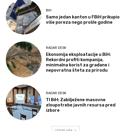
BIH
Samo jedan kanton u FBiH prikupio
više poreza nego prošle godine
RADAR DESK
Ekonomija eksploatacije u BiH:
Rekordni profiti kompanija,
minimalna korist za građane i
nepovratna šteta za prirodu
RADAR DESK
TI BiH: Zabilježene masovne
zloupotrebe javnih resursa pred
izbore
Učitati više