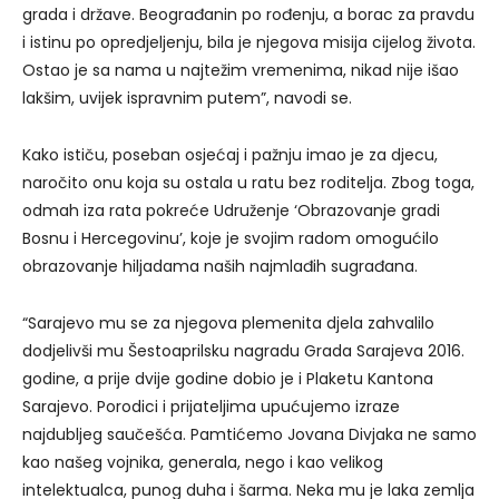
grada i države. Beograđanin po rođenju, a borac za pravdu
i istinu po opredjeljenju, bila je njegova misija cijelog života.
Ostao je sa nama u najtežim vremenima, nikad nije išao
lakšim, uvijek ispravnim putem”, navodi se.
Kako ističu, poseban osjećaj i pažnju imao je za djecu,
naročito onu koja su ostala u ratu bez roditelja. Zbog toga,
odmah iza rata pokreće Udruženje ‘Obrazovanje gradi
Bosnu i Hercegovinu’, koje je svojim radom omogućilo
obrazovanje hiljadama naših najmlađih sugrađana.
“Sarajevo mu se za njegova plemenita djela zahvalilo
dodjelivši mu Šestoaprilsku nagradu Grada Sarajeva 2016.
godine, a prije dvije godine dobio je i Plaketu Kantona
Sarajevo. Porodici i prijateljima upućujemo izraze
najdubljeg saučešća. Pamtićemo Jovana Divjaka ne samo
kao našeg vojnika, generala, nego i kao velikog
intelektualca, punog duha i šarma. Neka mu je laka zemlja