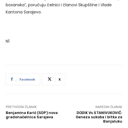
bosanska”, poručuju čelnici i članovi Skupštine i Vlade
Kantona Sarajevo.
N1
Facebook
X
PRETHODNI ČLANAK
NAREDNI ČLANAK
Benjamina Karić (SDP) nova
DODIK Vs STANIVUKOVIĆ:
gradonačelnica Sarajeva
Geneza sukoba i bitka za
Banjaluku