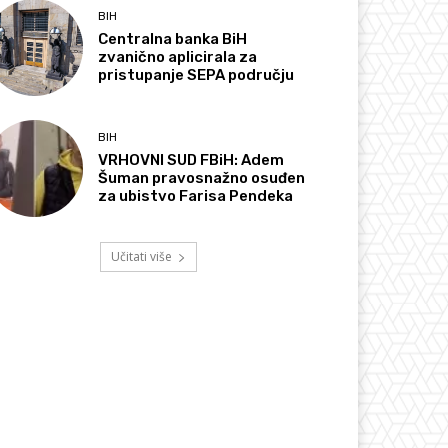
BIH
Centralna banka BiH
zvanično aplicirala za
pristupanje SEPA području
BIH
VRHOVNI SUD FBiH: Adem
Šuman pravosnažno osuđen
za ubistvo Farisa Pendeka
Učitati više