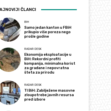
AJNOVIJI ČLANCI
BIH
Samo jedan kanton u FBiH
prikupio više poreza nego
prošle godine
RADAR DESK
Ekonomija eksploatacije u
BiH: Rekordni profiti
kompanija, minimalna korist
za građane i nepovratna
šteta za prirodu
RADAR DESK
TI BiH: Zabilježene masovne
zloupotrebe javnih resursa
pred izbore