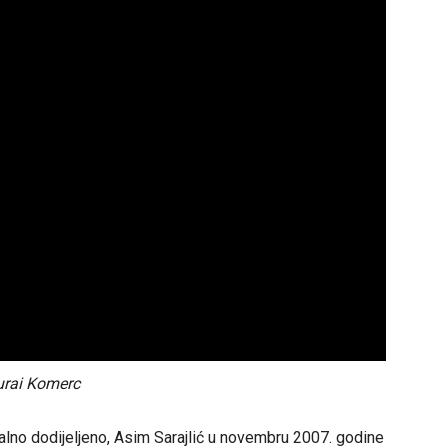
urai Komerc
galno dodijeljeno, Asim Sarajlić u novembru 2007. godine