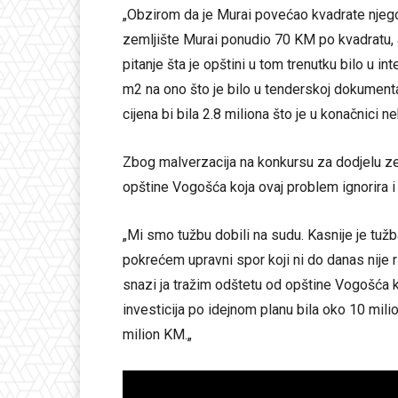
„Obzirom da je Murai povećao kvadrate njegov
zemljište Murai ponudio 70 KM po kvadratu,
pitanje šta je opštini u tom trenutku bilo u in
m2 na ono što je bilo u tenderskoj dokumenta
cijena bi bila 2.8 miliona što je u konačnic
Zbog malverzacija na konkursu za dodjelu ze
opštine Vogošća koja ovaj problem ignorira i 
„Mi smo tužbu dobili na sudu. Kasnije je tuž
pokrećem upravni spor koji ni do danas nije 
snazi ja tražim odštetu od opštine Vogošća k
investicija po idejnom planu bila oko 10 mi
milion KM.„