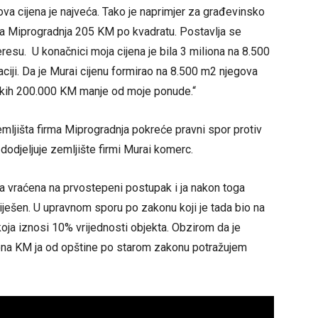
a cijena je najveća. Tako je naprimjer za građevinsko
 a Miprogradnja 205 KM po kvadratu. Postavlja se
teresu. U konačnici moja cijena je bila 3 miliona na 8.500
ciji. Da je Murai cijenu formirao na 8.500 m2 njegova
i nekih 200.000 KM manje od moje ponude.“
mljišta firma Miprogradnja pokreće pravni spor protiv
dodjeljuje zemljište firmi Murai komerc.
ba vraćena na prvostepeni postupak i ja nakon toga
riješen. U upravnom sporu po zakonu koji je tada bio na
oja iznosi 10% vrijednosti objekta. Obzirom da je
liona KM ja od opštine po starom zakonu potražujem