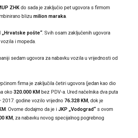
MUP ZHK
do sada je zaključio pet ugovora s firmom
ombinirano blizu
milion maraka
.
d
„Hrvatske pošte“
. Svih osam zaključenih ugovora
 vozila i mopeda.
paniji sedam ugovora za nabavku vozila u vrijednosti od
Općinom firma je zaključila četiri ugovora (jedan kao dio
dna oko
320.000 KM
bez PDV-a. Ured načelnika dva puta
– 2017. godine vozilo vrijedno
76.328 KM
, dok je
 KM
. Ovome dodajmo da je i
JKP „Vodograd“
s ovom
00 KM
, za nabavku novog specijalnog pogrebnog