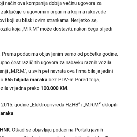
oji način ova kompanija dobija većinu ugovora za
e zaključuje s ugovornim organima kojima rukovode
rovi koji su bliski ovim strankama. Nerijetko se,
vozila koja „M.R.M.“ može dostaviti, nakon čega slijedi
“. Prema podacima objavljenim samo od početka godine,
kupno šest različitih ugovora za nabavku raznih vozila.
ji „M.R.M.“, u svih pet navrata ova firma bila je jedini
eko
865 hiljada maraka
bez PDV-a! Pored toga,
zila vrijedna preko
100.000 KM
.
2015. godine „Elektroprivreda HZHB“ i „M.R.M.“ sklopili
maraka
.
 HNK
. Otkad se objavljuju podaci na Portalu javnih