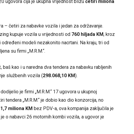
0 ugovora čija je ukupna vrijednost blizu
četiri miliona
 – četiri za nabavke vozila i jedan za održavanje.
ing kupuje vozila u vrijednosti od
760 hiljada KM
, kroz
i određeni modeli nezakonito nacrtani. Na kraju, tri od
eljena su firmi „M.R.M.“.
č, baš kao i u naredna dva tendera za nabavku rabljenih
nje službenih vozila (
298.068,10 KM
).
, dodijelio je firmi „M.R.M.“ 17 ugovora u ukupnoj
etiri tendera „M.R.M.“ je dobio kao dio konzorcija, no
o
1,7 miliona KM
bez PDV-a, ova kompanija zaključila je
je o nabavci 26 motornih kombi vozila, a ugovor je