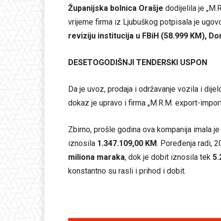
Županijska bolnica Orašje
dodijelila je „M.
vrijeme firma iz Ljubuškog potpisala je ugov
reviziju institucija u FBiH (58.999 KM), 
DESETOGODIŠNJI TENDERSKI USPON
Da je uvoz, prodaja i održavanje vozila i dijel
dokaz je upravo i firma „M.R.M. export-import
Zbirno, prošle godina ova kompanija imala j
iznosila
1.347.109,00 KM
. Poređenja radi, 
miliona maraka
, dok je dobit iznosila tek
5.
konstantno su rasli i prihod i dobit.