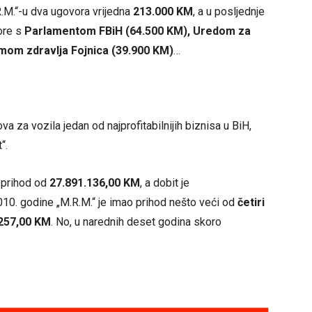
R.M.“-u dva ugovora vrijedna
213.000 KM
, a u posljednje
ore s
Parlamentom FBiH (64.500 KM), Uredom za
Domom zdravlja Fojnica (39.900 KM)
…
ova za vozila jedan od najprofitabilnijih biznisa u BiH,
“.
e prihod od
27.891.136,00 KM
, a dobit je
2010. godine „M.R.M.“ je imao prihod nešto veći od
četiri
257,00 KM
. No, u narednih deset godina skoro