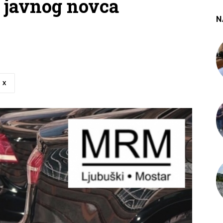
e javnog novca
N
X