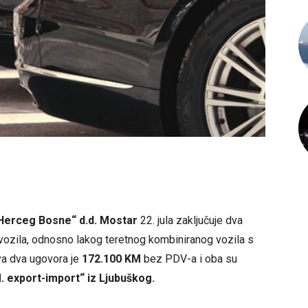
 Herceg Bosne“ d.d. Mostar
22. jula zaključuje dva
 vozila, odnosno lakog teretnog kombiniranog vozila s
va dva ugovora je
172.100 KM
bez PDV-a i oba su
. export-import“ iz Ljubuškog.