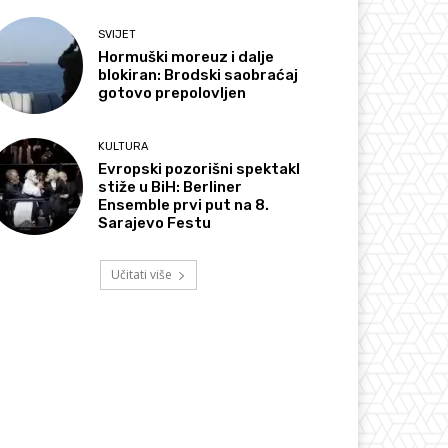
SVIJET
Hormuški moreuz i dalje
blokiran: Brodski saobraćaj
gotovo prepolovljen
KULTURA
Evropski pozorišni spektakl
stiže u BiH: Berliner
Ensemble prvi put na 8.
Sarajevo Festu
Učitati više