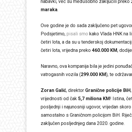
nabavki, već su međusobno zaključili preko 2
maraka
.
Ove godine je do sada zaključeno pet ugovora
Podsjetimo,
pisali smo
kako Vlada HNK na liz
četiri lota, a da su u tenderskoj dokumentacij
četiri lota, vrijedna preko
460.000 KM
, dodij
Naravno, ova kompanija bila je jedini ponuđa
vatrogasnih vozila (
299.000 KM
), te održava
Zoran Galić
, direktor
Granične policije BiH
vrijednosti od čak
5,7 miliona KM
! Istina, č
posljednji i najunosniji ugovor, vrijedan skor
samostalno s Graničnom policijom BiH. Riječ 
zaključen posljednjeg dana 2020. godine.