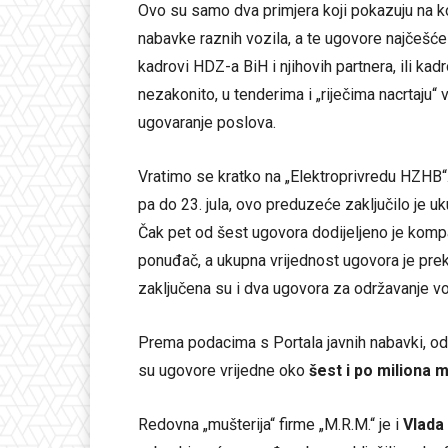
Ovo su samo dva primjera koji pokazuju na k
nabavke raznih vozila, a te ugovore najčešć
kadrovi HDZ-a BiH i njihovih partnera, ili kad
nezakonito, u tenderima i „riječima nacrtaju“ 
ugovaranje poslova.
Vratimo se kratko na „Elektroprivredu HZHB
pa do 23. jula, ovo preduzeće zaključilo je u
Čak pet od šest ugovora dodijeljeno je kompani
ponuđač, a ukupna vrijednost ugovora je pr
zaključena su i dva ugovora za održavanje vo
Prema podacima s Portala javnih nabavki, od 
su ugovore vrijedne oko
šest i po miliona 
Redovna „mušterija“ firme „M.R.M.“ je i
Vlada