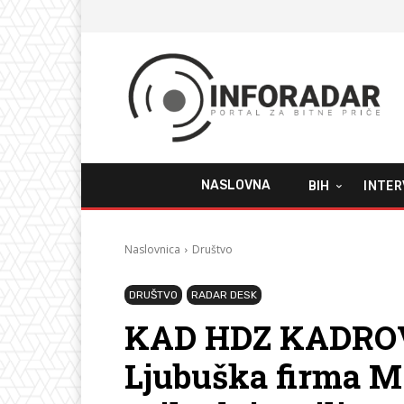
NASLOVNA
BIH
INTER
Naslovnica
Društvo
DRUŠTVO
RADAR DESK
KAD HDZ KADROV
Ljubuška firma M