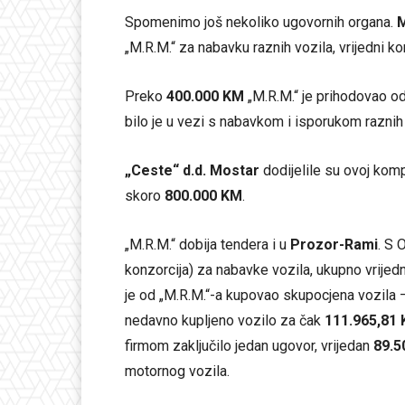
Spomenimo još nekoliko ugovornih organa.
„M.R.M.“ za nabavku raznih vozila, vrijedni k
Preko
400.000 KM
„M.R.M.“ je prihodovao o
bilo je u vezi s nabavkom i isporukom raznih
„Ceste“ d.d. Mostar
dodijelile su ovoj kom
skoro
800.000 KM
.
„M.R.M.“ dobija tendera i u
Prozor-Rami
. S 
konzorcija) za nabavke vozila, ukupno vrije
je od „M.R.M.“-a kupovao skupocjena vozila 
nedavno kupljeno vozilo za čak
111.965,81
firmom zaključilo jedan ugovor, vrijedan
89.5
motornog vozila.