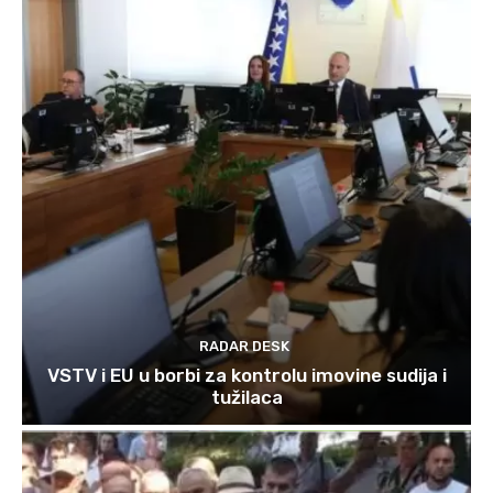
RADAR DESK
VSTV i EU u borbi za kontrolu imovine sudija i
tužilaca