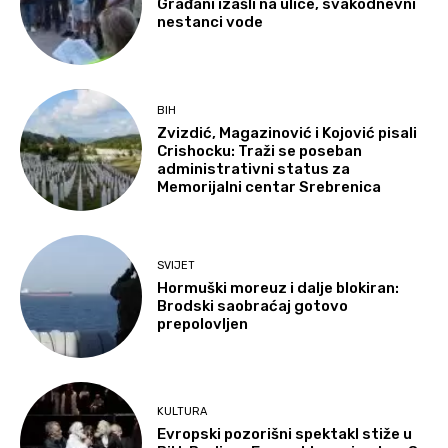
Građani izašli na ulice, svakodnevni
nestanci vode
BIH
Zvizdić, Magazinović i Kojović pisali
Crishocku: Traži se poseban
administrativni status za
Memorijalni centar Srebrenica
SVIJET
Hormuški moreuz i dalje blokiran:
Brodski saobraćaj gotovo
prepolovljen
KULTURA
Evropski pozorišni spektakl stiže u