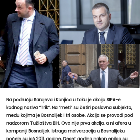
Na području Sarajeva i Konjica u toku je akcija SIPA-e
kodnog naziva “Trik”. Na “meti” su četiri poslovna subjekta,
među kojima je Bosnalijek i tri osobe. Akcija se provodi pod
nadzorom Tužilaštva BiH. Ovo nije prva akcija, a ni afera u
kompaniji Bosnalijek. Istraga malverzacija u Bosnalijeku
počele su još 2011. godine. Deset godina nakon epilog su