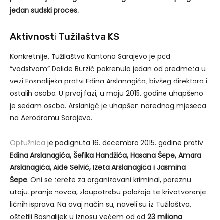
jedan sudski proces.
Aktivnosti Tužilaštva KS
Konkretnije, Tužilaštvo Kantona Sarajevo je pod
“vodstvom” Dalide Burzić pokrenulo jedan od predmeta u
vezi Bosnalijeka protvi Edina Arslanagića, bivšeg direktora i
ostalih osoba. U prvoj fazi, u maju 2015. godine uhapšeno
je sedam osoba. Arslanigć je uhapšen narednog mjeseca
na Aerodromu Sarajevo.
Optužnica
je podignuta 16. decembra 2015. godine protiv
Edina Arslanagića, Šefika Handžića, Hasana Šepe, Amara
Arslanagića, Aide Selvić, Izeta Arslanagića i Jasmina
Šepe.
Oni se terete za organizovani kriminal, poreznu
utaju, pranje novca, zloupotrebu položaja te krivotvorenje
ličnih isprava. Na ovaj način su, naveli su iz Tužilaštva,
oštetili Bosnalijek u iznosu većem od od
23 miliona