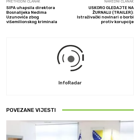
PRETHODNI ČLANAK
NAREDNI ČLANAK
SIPA uhapsila direktora
USKORO GLEDAJTE NA
Bosnalijeka Nedima
ŽURNALU (TRAILER):
Uzunovića zbog
Istraživački novinari o borbi
višemilionskog kriminala
protiv korupcije
InfoRadar
POVEZANE VIJESTI