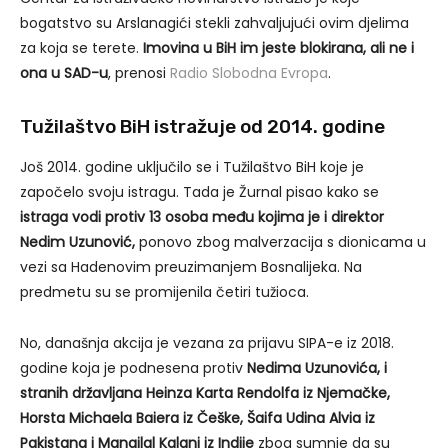
bogatstvo su Arslanagići stekli zahvaljujući ovim djelima
za koja se terete.
Imovina u BiH im jeste blokirana, ali ne i
ona u SAD-u
, prenosi
Radio Slobodna Evropa
.
Tužilaštvo BiH istražuje od 2014. godine
Još 2014. godine uključilo se i Tužilaštvo BiH koje je
započelo svoju istragu. Tada je Žurnal pisao kako se
istraga vodi protiv 13 osoba među kojima je i direktor
Nedim Uzunović,
ponovo zbog malverzacija s dionicama u
vezi sa Hadenovim preuzimanjem Bosnalijeka. Na
predmetu su se promijenila četiri tužioca.
No, današnja akcija je vezana za prijavu SIPA-e iz 2018.
godine koja je podnesena protiv
Nedima Uzunovića, i
stranih državljana Heinza Karta Rendolfa iz Njemačke,
Horsta Michaela Baiera iz Češke, Šaifa Udina Alvia iz
Pakistana i Mangilal Kalani iz Indije
zbog sumnje da su