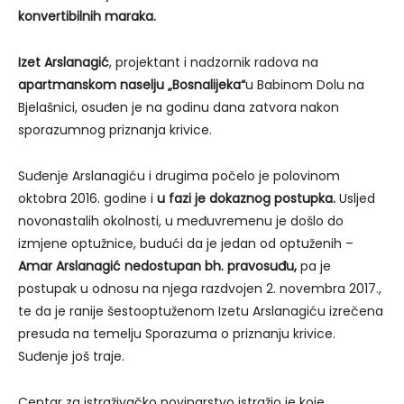
konvertibilnih maraka.
Izet Arslanagić
, projektant i nadzornik radova na
apartmanskom naselju „Bosnalijeka“
u Babinom Dolu na
Bjelašnici, osuđen je na godinu dana zatvora nakon
sporazumnog priznanja krivice.
Suđenje Arslanagiću i drugima počelo je polovinom
oktobra 2016. godine i
u fazi je dokaznog postupka.
Usljed
novonastalih okolnosti, u međuvremenu je došlo do
izmjene optužnice, budući da je jedan od optuženih –
Amar Arslanagić nedostupan bh. pravosuđu,
pa je
postupak u odnosu na njega razdvojen 2. novembra 2017.,
te da je ranije šestooptuženom Izetu Arslanagiću izrečena
presuda na temelju Sporazuma o priznanju krivice.
Suđenje još traje.
Centar za istraživačko novinarstvo istražio je koje