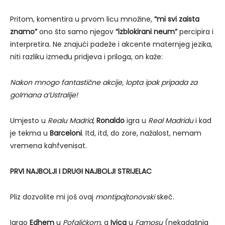
Pritom, komentira u prvom licu množine,
“mi svi zaista
znamo”
ono što samo njegov
“izblokirani neum”
percipira i
interpretira. Ne znajući padeže i akcente maternjeg jezika,
niti razliku između pridjeva i priloga, on kaže:
Nakon mnogo fantastične akcije, lopta ipak pripada za
golmana a’Ustralije!
Umjesto u
Realu Madrid
,
Ronaldo
igra u
Real Madridu
i kad
je tekma u
Barceloni
. Itd, itd, do zore, nažalost, nemam
vremena kahfvenisat.
PRVI NAJBOLJI I DRUGI NAJBOLJI STRIJELAC
Pliz dozvolite mi još ovaj
montipajtonovski
skeč.
Igrao
Edhem
u
Pofalićkom
, a
Ivica
u
Famosu
(nekadašnja