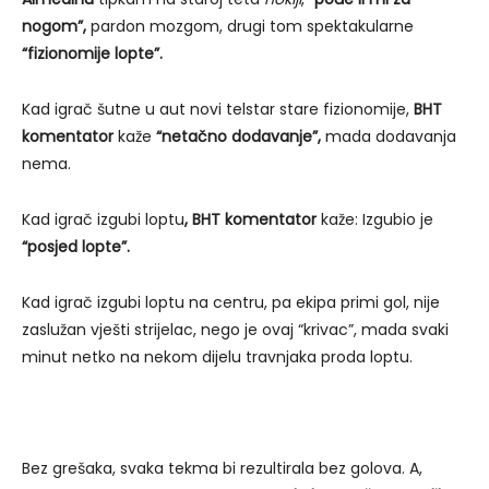
nogom”,
pardon mozgom, drugi tom spektakularne
“fizionomije lopte”.
Kad igrač šutne u aut novi telstar stare fizionomije,
BHT
komentator
kaže
“netačno dodavanje”,
mada dodavanja
nema.
Kad igrač izgubi loptu
, BHT komentator
kaže: Izgubio je
“posjed lopte”.
Kad igrač izgubi loptu na centru, pa ekipa primi gol, nije
zaslužan vješti strijelac, nego je ovaj “krivac”, mada svaki
minut netko na nekom dijelu travnjaka proda loptu.
Bez grešaka, svaka tekma bi rezultirala bez golova. A,