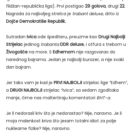
fildžan-republička liga). Prvi postigao
29 golova
, drugi
22
.
Nagrada za najboljeg strelca je
trabant deluxe
, drito iz
Dojče Demokratiše Republik.
Sutradan
Ivica
ode špediteru, preuzme kao
Drugi Najbolji
Strijelac
jedinog
trabanta
DDR
deluxe
, i otfura s trebom u
Živogošće
na more. S
Edhemom
nije razgovarao do
narednog bajrama. Jedan je najbolji burazer, a nije svaki
dan bajram.
Jer tako vam je kad je
PRVI NAJBOLJI
strijelac lige “Edhem”,
a
DRUGI NAJBOLJI
strijelac “Ivica”, sa sedam zgoditaka
manje, čime nas maltertiraju komentatori
BHT-a.
Je li nedorasli kriv što je nedorastao? Nije, naravno. Je li
moja malenkost kriva što jesam totalni idiot za polje
nuklearne fizike? Nije, naravno.