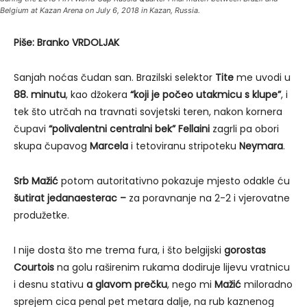
Belgium at Kazan Arena on July 6, 2018 in Kazan, Russia.
Piše: Branko VRDOLJAK
Sanjah noćas čudan san. Brazilski selektor
Tite
me uvodi u
88. minutu
, kao džokera
“koji je počeo utakmicu s klupe”
, i
tek što utrčah na travnati sovjetski teren, nakon kornera
čupavi
“polivalentni centralni bek” Fellaini
zagrli pa obori
skupa čupavog
Marcela
i tetoviranu stripoteku
Neymara
.
Srb Mažić
potom autoritativno pokazuje mjesto odakle ću
šutirat jedanaesterac
–
za poravnanje na 2-2 i vjerovatne
produžetke.
I nije dosta što me trema fura, i što belgijski
gorostas
Courtois
na golu raširenim rukama dodiruje lijevu vratnicu
i desnu stativu
a glavom prečku
, nego mi
Mažić
miloradno
sprejem cica penal pet metara dalje, na rub kaznenog