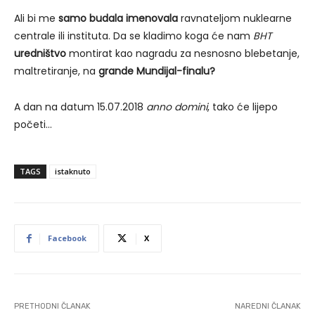
Ali bi me
samo budala imenovala
ravnateljom nuklearne
centrale ili instituta. Da se kladimo koga će nam
BHT
uredništvo
montirat kao nagradu za nesnosno blebetanje,
maltretiranje, na
grande Mundijal-finalu?
A dan na datum 15.07.2018
anno domini
, tako će lijepo
početi…
TAGS
istaknuto
Facebook
X
PRETHODNI ČLANAK
NAREDNI ČLANAK