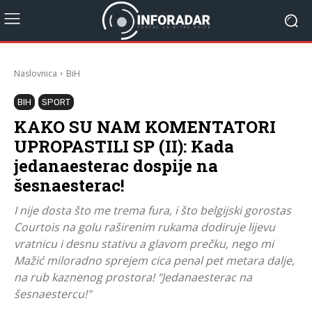
Naslovnica
BiH
BIH
SPORT
KAKO SU NAM KOMENTATORI
UPROPASTILI SP (II): Kada
jedanaesterac dospije na
šesnaesterac!
I nije dosta što me trema fura, i što belgijski gorostas
Courtois na golu raširenim rukama dodiruje lijevu
vratnicu i desnu stativu a glavom prečku, nego mi
Mažić miloradno sprejem cica penal pet metara dalje,
na rub kaznenog prostora! "Jedanaesterac na
šesnaestercu!"