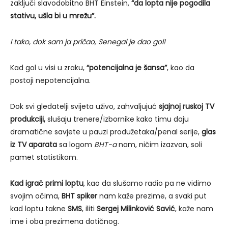
zaključi slavodobitno BHT Einstein,
“da lopta nije pogodila
stativu, ušla bi u mrežu”.
I tako, dok sam ja pričao, Senegal je dao gol!
Kad gol u visi u zraku,
“potencijalna je šansa”
, kao da
postoji nepotencijalna.
Dok svi gledatelji svijeta uživo, zahvaljujuć
sjajnoj ruskoj TV
produkciji,
slušaju trenere/izbornike kako timu daju
dramatične savjete u pauzi produžetaka/penal serije,
glas
iz TV aparata
sa logom
BHT-a
nam, ničim izazvan, soli
pamet statistikom.
Kad igrač primi loptu
, kao da slušamo radio pa ne vidimo
svojim očima,
BHT spiker
nam kaže prezime, a svaki put
kad loptu takne
SMS
, iliti
Sergej Milinković Savić
, kaže nam
ime i oba prezimena dotičnog.