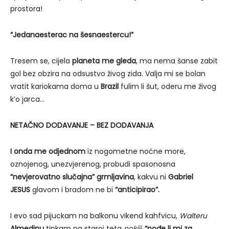
prostora!
“Jedanaesterac na šesnaestercu!”
Tresem se, cijela
planeta me gleda
, ma nema šanse zabit
gol bez obzira na odsustvo živog zida. Valja mi se bolan
vratit kariokama doma u
Brazil
fulim li šut, oderu me živog
k’o jarca…
NETAČNO DODAVANJE – BEZ DODAVANJA
I onda me odjednom
iz nogometne noćne more,
oznojenog, unezvjerenog, probudi spasonosna
“nevjerovatno slučajna” grmljavina
, kakvu ni
Gabriel
JESUS
glavom i bradom ne bi
“anticipirao”.
I evo sad pijuckam na balkonu vikend kahfvicu,
Walteru
Almedinu
tipkam na staroj teta
nokiji
,
“pođe li mi za