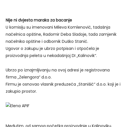
Nije ni dvjesta maraka za bacanje
U komisiju su imenovani Mileva Komlenović, tadašnja
načelnica opštine, Radomir Deba Sladoje, tada zamjenik
načelnika opštine i odbornik Duško Stanić.
Ugovor o zakupu je ubrzo potpisan i otpočela je
proizvodnja peleta u nekadašnjoj DI „Kalinovik“.
Ubrzo po iznajmljivanju na ovoj adresi je registrovana
firma „Zelengora“ d.o.o.
Firmu je osnovao vlasnik preduzeća „Stanišić“ d.o.o. koji je i
zakupio prostor.
Međutim, od samog početka proizvodnje u Kalinoviku,