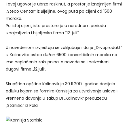
I ovaj ugovor je ubrzo raskinut, a prostor je iznajmljen firmi
„Steco Centar“ iz Bijeljine, ovog puta po cijeni od 1500
maraka.
Po istoj cijeni, iste prostore je u narednom periodu
iznajmljivala i bijeljinska firma “12. juli“.
U navedenom izvještaju se zaključuje i da je „Drvoprodukt“
iz Kalinovika ostao dužan 6500 konvertibilnih maraka na
ime neplaćenih zakupnina, a navode se i neizmireni
dugovi firme „12 juli“.
Skupština opštine Kalinovik je 30.11.2017. godine donijela
odluku kojom se formira Komisija za utvrđivanje uslova i
vremena davanja u zakup DI „Kalinovik“ preduzeću
„Stanišić“ iz Pala.