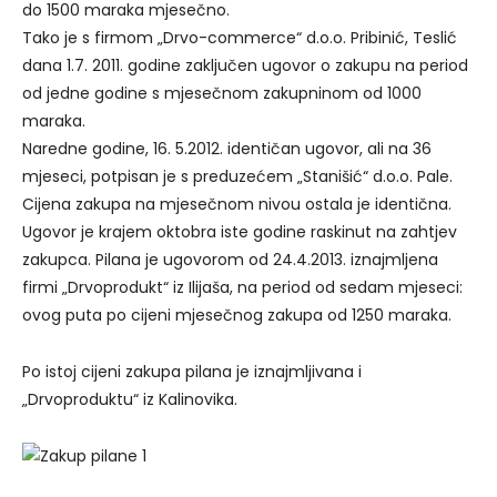
do 1500 maraka mjesečno.
Tako je s firmom „Drvo-commerce“ d.o.o. Pribinić, Teslić
dana 1.7. 2011. godine zaključen ugovor o zakupu na period
od jedne godine s mjesečnom zakupninom od 1000
maraka.
Naredne godine, 16. 5.2012. identičan ugovor, ali na 36
mjeseci, potpisan je s preduzećem „Stanišić“ d.o.o. Pale.
Cijena zakupa na mjesečnom nivou ostala je identična.
Ugovor je krajem oktobra iste godine raskinut na zahtjev
zakupca. Pilana je ugovorom od 24.4.2013. iznajmljena
firmi „Drvoprodukt“ iz Ilijaša, na period od sedam mjeseci:
ovog puta po cijeni mjesečnog zakupa od 1250 maraka.
Po istoj cijeni zakupa pilana je iznajmljivana i
„Drvoproduktu“ iz Kalinovika.