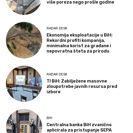
više poreza nego prošle godine
RADAR DESK
Ekonomija eksploatacije u BiH:
Rekordni profiti kompanija,
minimalna korist za građane i
nepovratna šteta za prirodu
RADAR DESK
TI BiH: Zabilježene masovne
zloupotrebe javnih resursa pred
izbore
BIH
Centralna banka BiH zvanično
aplicirala za pristupanje SEPA