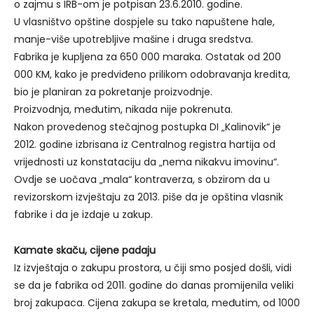
o zajmu s IRB-om je potpisan 23.6.2010. godine.
U vlasništvo opštine dospjele su tako napuštene hale,
manje-više upotrebljive mašine i druga sredstva.
Fabrika je kupljena za 650 000 maraka. Ostatak od 200
000 KM, kako je predviđeno prilikom odobravanja kredita,
bio je planiran za pokretanje proizvodnje.
Proizvodnja, međutim, nikada nije pokrenuta.
Nakon provedenog stečajnog postupka DI „Kalinovik“ je
2012. godine izbrisana iz Centralnog registra hartija od
vrijednosti uz konstataciju da „nema nikakvu imovinu“.
Ovdje se uočava „mala“ kontraverza, s obzirom da u
revizorskom izvještaju za 2013. piše da je opština vlasnik
fabrike i da je izdaje u zakup.
Kamate skaču, cijene padaju
Iz izvještaja o zakupu prostora, u čiji smo posjed došli, vidi
se da je fabrika od 2011. godine do danas promijenila veliki
broj zakupaca. Cijena zakupa se kretala, međutim, od 1000