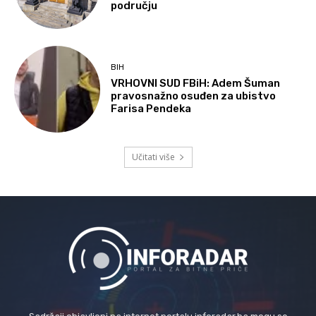
području
BIH
VRHOVNI SUD FBiH: Adem Šuman
pravosnažno osuđen za ubistvo
Farisa Pendeka
Učitati više