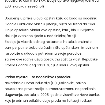
zadužila za oko milion KM, izdaje upravo njegovoj kćerki za
200 maraka mjesečno!?
Upućeniji u prilike u ovoj opštini kažu da kada su načelnik
Sladoje i aktualna vlast u pitanju, ništa ne treba da čudi.
On je apsolutni vladar ove opštine, kažu, bio i u vrijeme
dok nije zvanično sjedio u načelničkoj fotelji.
Sladoje je vlasnik jedinog restorana, hotela, benzinske
pumpe, pa ne treba da čudi ni što opštinskom imovinom
raspolaže u skladu s potrebama svoje porodice.
Za sve ove radnje uživa apsolutnu zaštitu vlasti Republike
Srpske i vladajućeg SNSD-a, čiji je lider u ovoj opštini.
Radna mjesta – za načelnikovu porodicu
Nekadašnja Drvna industrija (DI) „Kalinovik“, nakon
neuspješne privatizacije i u međuvremenu nagomilanih
dugovanja, postala je 2008. godine vlasništvo Nove banke,
koja je odmah odlučila da je proda na licitaciji i otkupi