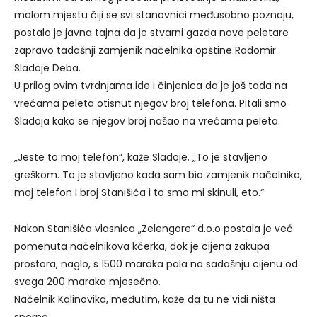
malom mjestu čiji se svi stanovnici međusobno poznaju,
postalo je javna tajna da je stvarni gazda nove peletare
zapravo tadašnji zamjenik načelnika opštine Radomir
Sladoje Deba.
U prilog ovim tvrdnjama ide i činjenica da je još tada na
vrećama peleta otisnut njegov broj telefona. Pitali smo
Sladoja kako se njegov broj našao na vrećama peleta.
„Jeste to moj telefon“, kaže Sladoje. „To je stavljeno
greškom. To je stavljeno kada sam bio zamjenik načelnika,
moj telefon i broj Stanišića i to smo mi skinuli, eto.“
Nakon Stanišića vlasnica „Zelengore“ d.o.o postala je već
pomenuta načelnikova kćerka, dok je cijena zakupa
prostora, naglo, s 1500 maraka pala na sadašnju cijenu od
svega 200 maraka mjesečno.
Načelnik Kalinovika, međutim, kaže da tu ne vidi ništa