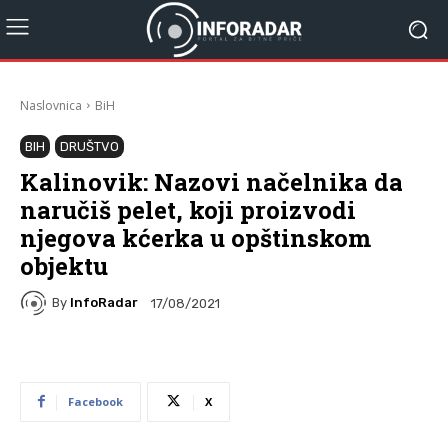
Naslovnica
BiH
BIH
DRUŠTVO
Kalinovik: Nazovi načelnika da
naručiš pelet, koji proizvodi
njegova kćerka u opštinskom
objektu
By
InfoRadar
17/08/2021
Facebook
X