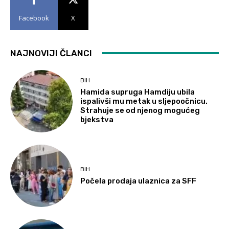
Facebook
X
NAJNOVIJI ČLANCI
BIH
Hamida supruga Hamdiju ubila
ispalivši mu metak u sljepoočnicu.
Strahuje se od njenog mogućeg
bjekstva
BIH
Počela prodaja ulaznica za SFF