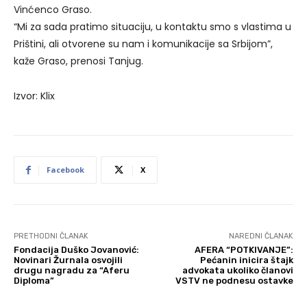
Vinćenco Graso.
“Mi za sada pratimo situaciju, u kontaktu smo s vlastima u
Prištini, ali otvorene su nam i komunikacije sa Srbijom”,
kaže Graso, prenosi Tanjug.
Izvor: Klix
Facebook
X
PRETHODNI ČLANAK
NAREDNI ČLANAK
Fondacija Duško Jovanović:
AFERA “POTKIVANJE”:
Novinari Žurnala osvojili
Pećanin inicira štajk
drugu nagradu za “Aferu
advokata ukoliko članovi
Diploma”
VSTV ne podnesu ostavke