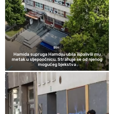
BIH
Hamida supruga Hamdiju ubila ispalivši mu
metak u sljepoočnicu. Strahuje se od njenog
mogućeg bjekstva