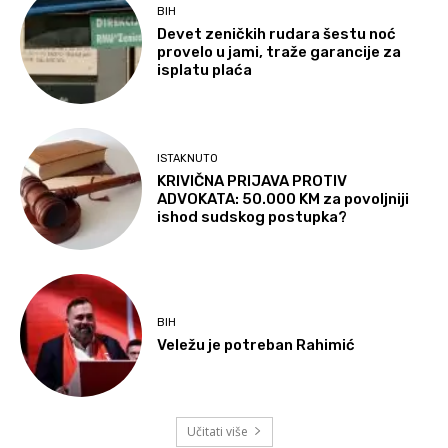
BIH
Devet zeničkih rudara šestu noć
provelo u jami, traže garancije za
isplatu plaća
ISTAKNUTO
KRIVIČNA PRIJAVA PROTIV
ADVOKATA: 50.000 KM za povoljniji
ishod sudskog postupka?
BIH
Veležu je potreban Rahimić
Učitati više