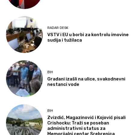
RADAR DESK
VSTV i EU u borbi za kontrolu imovine
sudija i tužilaca
BIH
Građani izašli na ulice, svakodnevni
nestanci vode
BIH
Zvizdić, Magazinović i Kojović pisali
Crishocku: Traži se poseban
administrativni status za
Memorijalni centar Srebrenica