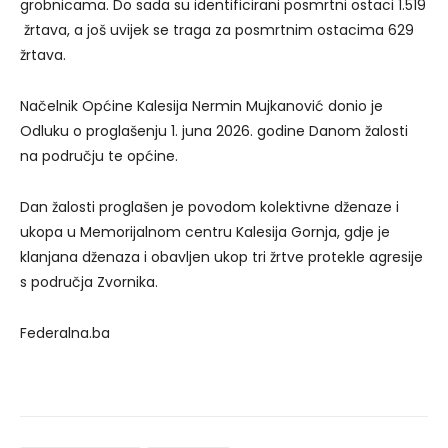
grobnicama. Do sada su identificirani posmrtni ostaci 1.519
žrtava, a još uvijek se traga za posmrtnim ostacima 629
žrtava.
Načelnik Općine Kalesija Nermin Mujkanović donio je
Odluku o proglašenju 1. juna 2026. godine Danom žalosti
na području te općine.
Dan žalosti proglašen je povodom kolektivne dženaze i
ukopa u Memorijalnom centru Kalesija Gornja, gdje je
klanjana dženaza i obavljen ukop tri žrtve protekle agresije
s područja Zvornika.
Federalna.ba