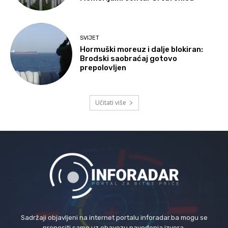
SVIJET
Hormuški moreuz i dalje blokiran:
Brodski saobraćaj gotovo
prepolovljen
Učitati više
Sadržaji objavljeni na internet portalu inforadar.ba mogu se
prenositi samo uz obavezu navođenja izvora.