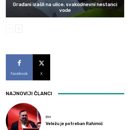
Građani izašli na ulice, svakodnevni nestanci
vode
Facebook
X
NAJNOVIJI ČLANCI
BIH
Veležu je potreban Rahimić