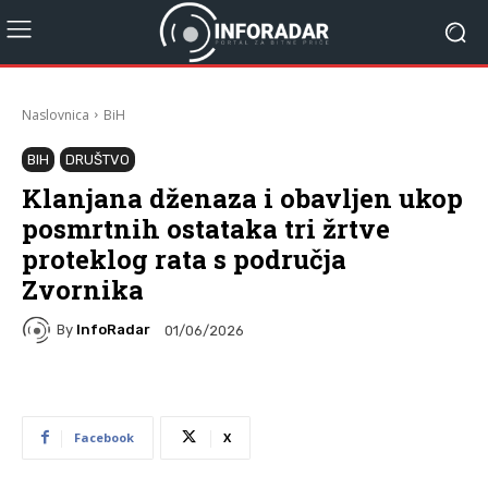
Naslovnica
BiH
BIH
DRUŠTVO
Klanjana dženaza i obavljen ukop
posmrtnih ostataka tri žrtve
proteklog rata s područja
Zvornika
By
InfoRadar
01/06/2026
Facebook
X