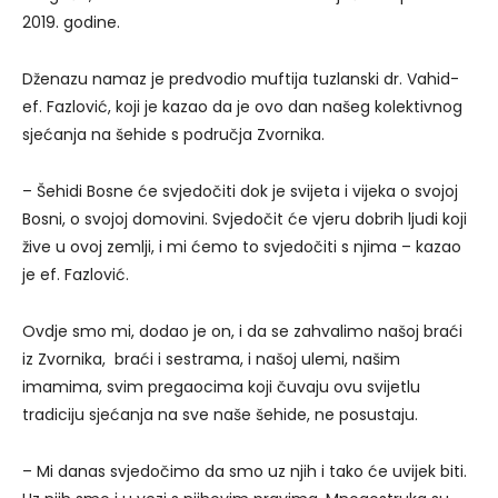
2019. godine.
Dženazu namaz je predvodio muftija tuzlanski dr. Vahid-
ef. Fazlović, koji je kazao da je ovo dan našeg kolektivnog
sjećanja na šehide s područja Zvornika.
– Šehidi Bosne će svjedočiti dok je svijeta i vijeka o svojoj
Bosni, o svojoj domovini. Svjedočit će vjeru dobrih ljudi koji
žive u ovoj zemlji, i mi ćemo to svjedočiti s njima – kazao
je ef. Fazlović.
Ovdje smo mi, dodao je on, i da se zahvalimo našoj braći
iz Zvornika, braći i sestrama, i našoj ulemi, našim
imamima, svim pregaocima koji čuvaju ovu svijetlu
tradiciju sjećanja na sve naše šehide, ne posustaju.
– Mi danas svjedočimo da smo uz njih i tako će uvijek biti.