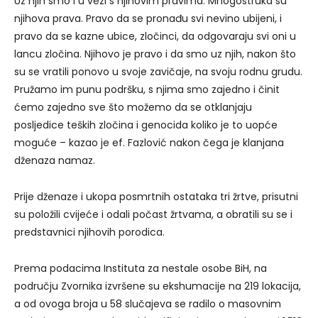
Uz njih smo i u vezi s njihovim pravima. Mnogostruka su
njihova prava. Pravo da se pronađu svi nevino ubijeni, i
pravo da se kazne ubice, zločinci, da odgovaraju svi oni u
lancu zločina. Njihovo je pravo i da smo uz njih, nakon što
su se vratili ponovo u svoje zavičaje, na svoju rodnu grudu.
Pružamo im punu podršku, s njima smo zajedno i činit
ćemo zajedno sve što možemo da se otklanjaju
posljedice teških zločina i genocida koliko je to uopće
moguće – kazao je ef. Fazlović nakon čega je klanjana
dženaza namaz.
Prije dženaze i ukopa posmrtnih ostataka tri žrtve, prisutni
su položili cvijeće i odali počast žrtvama, a obratili su se i
predstavnici njihovih porodica.
Prema podacima Instituta za nestale osobe BiH, na
području Zvornika izvršene su ekshumacije na 219 lokacija,
a od ovoga broja u 58 slučajeva se radilo o masovnim