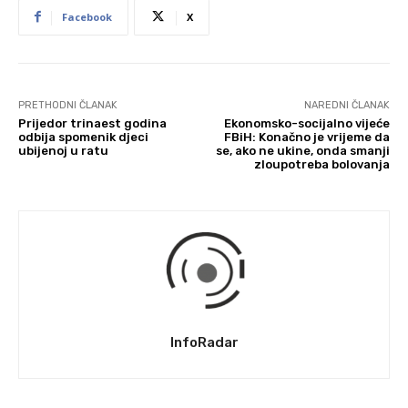
Facebook
X
PRETHODNI ČLANAK
NAREDNI ČLANAK
Prijedor trinaest godina
Ekonomsko-socijalno vijeće
odbija spomenik djeci
FBiH: Konačno je vrijeme da
ubijenoj u ratu
se, ako ne ukine, onda smanji
zloupotreba bolovanja
InfoRadar