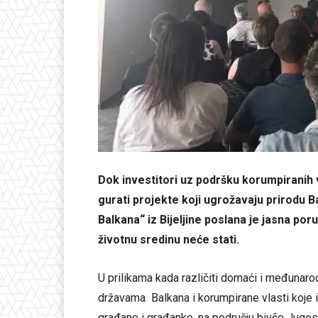
Dok investitori uz podršku korumpiranih vl
gurati projekte koji ugrožavaju prirodu 
Balkana“ iz Bijeljine poslana je jasna poru
životnu sredinu neće stati.
U prilikama kada različiti domaći i međunarod
državama Balkana i korumpirane vlasti koje i
građane i građanke, na području bivše Jugosla