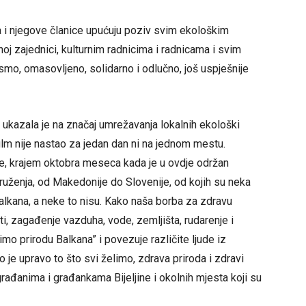
a i njegove članice upućuju poziv svim ekološkim
oj zajednici, kulturnim radnicima i radnicama i svim
bismo, omasovljeno, solidarno i odlučno, još uspješnije
 ukazala je na značaj umrežavanja lokalnih ekološki
ilm nije nastao za jedan dan ni na jednom mestu.
ine, krajem oktobra meseca kada je u ovdje održan
ruženja, od Makedonije do Slovenije, od kojih su neka
alkana, a neke to nisu. Kako naša borba za zdravu
ti, zagađenje vazduha, vode, zemljišta, rudarenje i
imo prirodu Balkana” i povezuje različite ljude iz
 to je upravo to što svi želimo, zdrava priroda i zdravi
m građanima i građankama Bijeljine i okolnih mjesta koji su