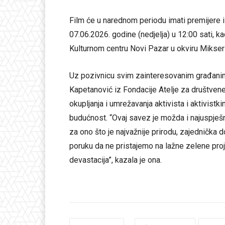
Film će u narednom periodu imati premijere i 
07.06.2026. godine (nedjelja) u 12:00 sati, k
Kulturnom centru Novi Pazar u okviru Mikser 
Uz pozivnicu svim zainteresovanim građanima 
Kapetanović iz Fondacije Atelje za društven
okupljanja i umrežavanja aktivista i aktivistki
budućnost. “Ovaj savez je možda i najuspješnij
za ono što je najvažnije prirodu, zajednička do
poruku da ne pristajemo na lažne zelene proje
devastacija”, kazala je ona.