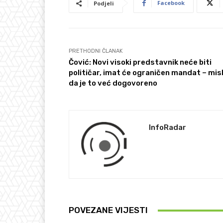
Facebook
Podjeli
PRETHODNI ČLANAK
Čović: Novi visoki predstavnik neće biti
političar, imat će ograničen mandat – mis
da je to već dogovoreno
InfoRadar
POVEZANE VIJESTI