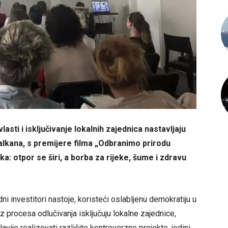
asti i isključivanje lokalnih zajednica nastavljaju
Balkana, s premijere filma „Odbranimo prirodu
ka: otpor se širi, a borba za rijeke, šume i zdravu
ni investitori nastoje, koristeći oslabljenu demokratiju u
z procesa odlučivanja isključuju lokalne zajednice,
vije realizovati različite kontroverzne projekte, jedini