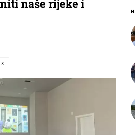
iti naše rijeke i
N
X