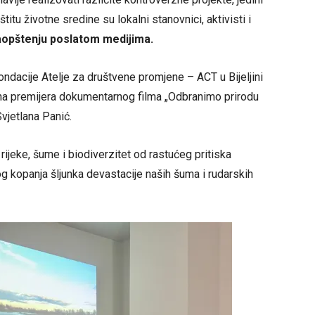
štitu životne sredine su lokalni stanovnici, aktivisti i
aopštenju poslatom medijima.
 Fondacije Atelje za društvene promjene – ACT u Bijeljini
čena premijera dokumentarnog filma „Odbranimo prirodu
Svjetlana Panić.
rijeke, šume i biodiverzitet od rastućeg pritiska
og kopanja šljunka devastacije naših šuma i rudarskih