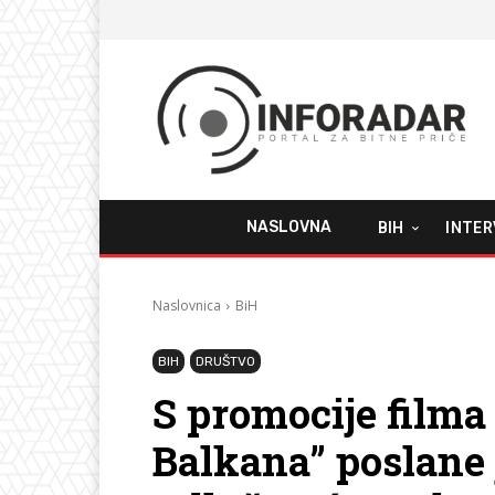
NASLOVNA
BIH
INTER
Naslovnica
BiH
BIH
DRUŠTVO
S promocije film
Balkana” poslane 