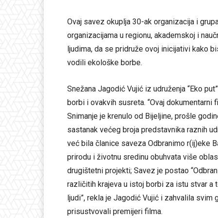
Ovaj savez okuplja 30-ak organizacija i grup
organizacijama u regionu, akademskoj i naučn
ljudima, da se pridruže ovoj inicijativi kako 
vodili ekološke borbe.
Snežana Jagodić Vujić iz udruženja “Eko put”
borbi i ovakvih susreta. “Ovaj dokumentarni f
Snimanje je krenulo od Bijeljine, prošle god
sastanak većeg broja predstavnika raznih ud
već bila članice saveza Odbranimo r(ij)eke B
prirodu i životnu sredinu obuhvata više oblas
drugištetni projekti; Savez je postao “Odbran
različitih krajeva u istoj borbi za istu stvar a
ljudi”, rekla je Jagodić Vujić i zahvalila svi
prisustvovali premijeri filma.