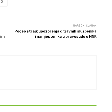
X
NAREDNI ČLANAK
Počeo štrajk upozorenja državnih službenika
lim
i namještenika u pravosuđu u HNK