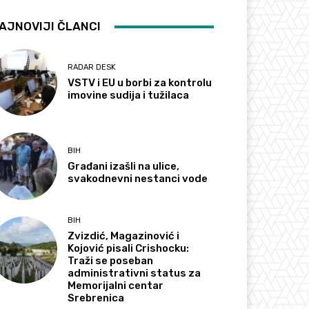
AJNOVIJI ČLANCI
RADAR DESK
VSTV i EU u borbi za kontrolu
imovine sudija i tužilaca
BIH
Građani izašli na ulice,
svakodnevni nestanci vode
BIH
Zvizdić, Magazinović i
Kojović pisali Crishocku:
Traži se poseban
administrativni status za
Memorijalni centar
Srebrenica