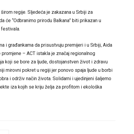
širom regije. Sljedeća je zakazana u Srbiji za
ada će “Odbranimo prirodu Balkana” biti prikazan u
festivala.
i građankama da prisustvuju premijeri i u Srbiji, Aida
e promjene – ACT istakla je značaj regionalnog
nja koji se bore za ljude, dostojanstven život i zdravu
i mirovni pokret u regiji jer ponovo spaja ljude u borbi
bra i održiv način života. Solidarni i ujedinjeni šaljemo
kte iza kojih se kriju želja za profitom i ekološka