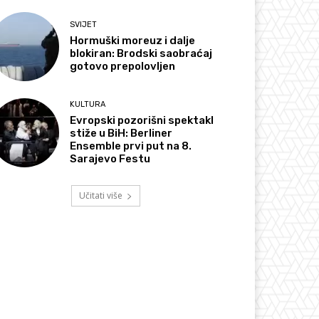
SVIJET
Hormuški moreuz i dalje
blokiran: Brodski saobraćaj
gotovo prepolovljen
KULTURA
Evropski pozorišni spektakl
stiže u BiH: Berliner
Ensemble prvi put na 8.
Sarajevo Festu
Učitati više