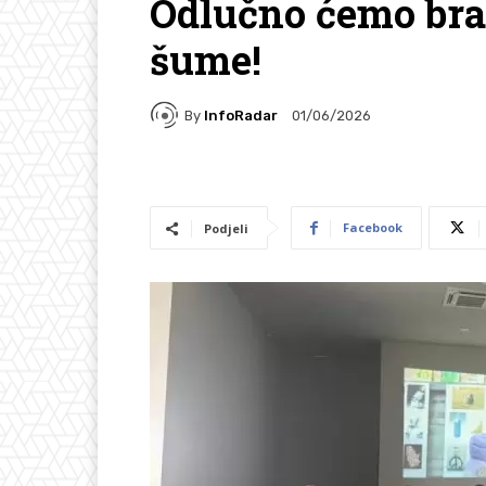
Odlučno ćemo bran
šume!
By
InfoRadar
01/06/2026
Facebook
Podjeli