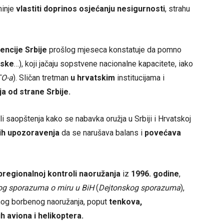
minje
vlastiti doprinos osjećanju nesigurnosti
, strahu
encije
Srbije
prošlog mjeseca konstatuje da pomno
tske
…), koji jačaju sopstvene nacionalne kapacitete, iako
O-a
). Sličan tretman
u hrvatskim
institucijama i
a od strane Srbije.
li saopštenja kako se nabavka oružja u Srbiji i Hrvatskoj
nih upozoravenja
da se narušava balans i
povećava
regionalnoj kontroli naoružanja
iz
1996. godine
,
og sporazuma o miru u BiH
(
Dejtonskog sporazuma
),
vnog borbenog naoružanja, poput
tenkova,
ih aviona i helikoptera.