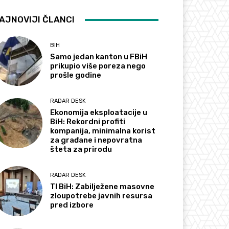
AJNOVIJI ČLANCI
BIH
Samo jedan kanton u FBiH
prikupio više poreza nego
prošle godine
RADAR DESK
Ekonomija eksploatacije u
BiH: Rekordni profiti
kompanija, minimalna korist
za građane i nepovratna
šteta za prirodu
RADAR DESK
TI BiH: Zabilježene masovne
zloupotrebe javnih resursa
pred izbore