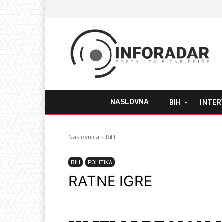
NASLOVNA
BIH
INTER
Naslovnica
BiH
BIH
POLITIKA
RATNE IGRE