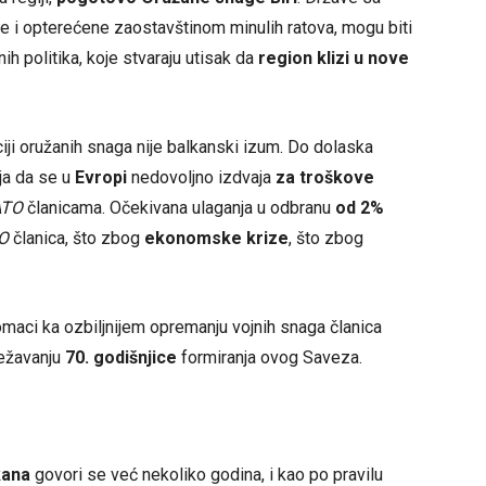
e i opterećene zaostavštinom minulih ratova, mogu biti
nih politika, koje stvaraju utisak da
region klizi u nove
iji oružanih snaga nije balkanski izum. Do dolaska
ja da se u
Evropi
nedovoljno izdvaja
za troškove
ATO
članicama. Očekivana ulaganja u odbranu
od 2%
O
članica, što zbog
ekonomske krize
, što zbog
omaci ka ozbiljnijem opremanju vojnih snaga članica
ježavanju
70. godišnjice
formiranja ovog Saveza.
kana
govori se već nekoliko godina, i kao po pravilu