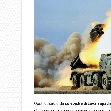
Opšti utisak je da su
vojske država zapadn
obučene za savremene sigurnosne izazove u