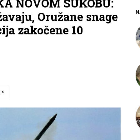
N KA NOVOM SUKOBU:
N
žavaju, Oružane snage
ija zakočene 10
X