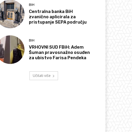
BIH
Centralna banka BiH
zvanično aplicirala za
pristupanje SEPA području
BIH
VRHOVNI SUD FBiH: Adem
Šuman pravosnažno osuđen
za ubistvo Farisa Pendeka
Učitati više