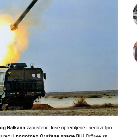
og Balkana
zapuštene, loše opremljene i nedovoljno
 regiji,
pogotovo
Oružane snage BiH
. Države sa