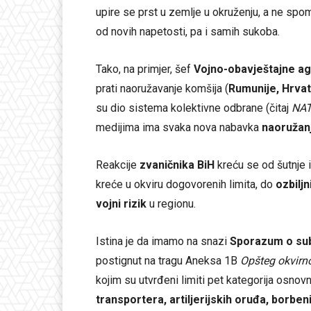
upire se prst u zemlje u okruženju, a ne spo
od novih napetosti, pa i samih sukoba.
Tako, na primjer, šef
Vojno-obavještajne ag
prati naoružavanje komšija (
Rumunije, Hrva
su dio sistema kolektivne odbrane (čitaj
NAT
medijima ima svaka nova nabavka
naoružanj
Reakcije
zvaničnika BiH
kreću se od šutnje i
kreće u okviru dogovorenih limita, do
ozbilj
vojni rizik
u regionu.
Istina je da imamo na snazi
Sporazum o sub
postignut na tragu Aneksa 1B
Opšteg okvirn
kojim su utvrđeni limiti pet kategorija osno
transportera, artiljerijskih oruđa, borben