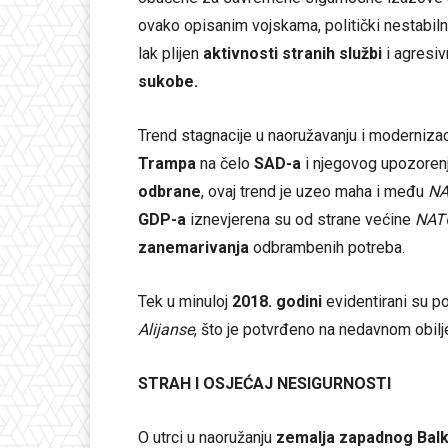
ovako opisanim vojskama, politički nestabiln
lak plijen
aktivnosti stranih službi
i agresiv
sukobe.
Trend stagnacije u naoružavanju i modernizac
Trampa
na čelo
SAD-a
i njegovog upozoren
odbrane
, ovaj trend je uzeo maha i među
N
GDP-a
iznevjerena su od strane većine
NAT
zanemarivanja
odbrambenih potreba.
Tek u minuloj
2018. godini
evidentirani su p
Alijanse
, što je potvrđeno na nedavnom obil
STRAH I OSJEĆAJ NESIGURNOSTI
O utrci u naoružanju
zemalja zapadnog Bal