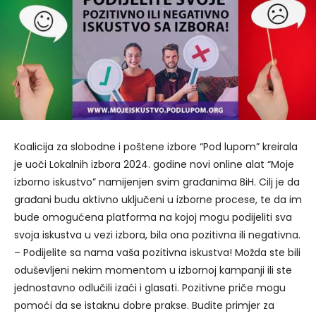
Koalicija za slobodne i poštene izbore “Pod lupom” kreirala
je uoči Lokalnih izbora 2024. godine novi online alat “Moje
izborno iskustvo” namijenjen svim građanima BiH. Cilj je da
građani budu aktivno uključeni u izborne procese, te da im
bude omogućena platforma na kojoj mogu podijeliti sva
svoja iskustva u vezi izbora, bila ona pozitivna ili negativna.
– Podijelite sa nama vaša pozitivna iskustva! Možda ste bili
oduševljeni nekim momentom u izbornoj kampanji ili ste
jednostavno odlučili izaći i glasati. Pozitivne priče mogu
pomoći da se istaknu dobre prakse. Budite primjer za