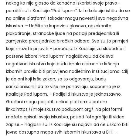
nekog ko nije glasao da konačno iskoristi svoje pravo –
poručili su iz Koalicije “Pod lupom”. Iz te kolacije ističu da se
na online platformi također mogu navesti i sva negativna
iskustva. – Uočili ste kupovinu glasova, nezakonito
plakatiranje, stranačke ljude na poziciji predsjednika ili
zamjenika predsjednika biračkih odbora. Sve su to primjeri
koje možete prijaviti – poručuju. Iz Koalicije za slobodne i
poštene izbore “Pod lupom” naglašavaju da će sva
negativna iskustva koja budu imala elemente kršenja
izbornih pravila biti prijavljena nadležnim institucijama. Cilj
je da oni koji krše zakon, za to odgovaraju, budu
sankcionisani i da to više ne ponavljaju, saopćeno je iz
Koalicije Pod lupom. – Podijeliti iskustvo je jednostavno.
Građani mogu posjetiti online platformu putem
linka:https://mojeiskustvo.podlupom.org/. Na platformi
možete opisati svoja iskustva, poslati fotografije ili video
zapise – naglasili su. Iz Koalicije su najavili da će uskoro biti
javno dostupna mapa svih izbornih iskustava u BiH. –