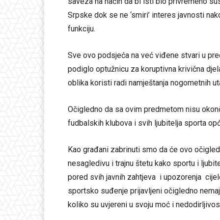
saveza na način da bi isti bio privremeno su
Srpske dok se ne ‘smiri’ interes javnosti na
funkciju.
Sve ovo podsjeća na već viđene stvari u pr
podiglo optužnicu za koruptivna krivična djela
oblika koristi radi namještanja nogometnih u
Očigledno da sa ovim predmetom nisu okonča
fudbalskih klubova i svih ljubitelja sporta op
Kao građani zabrinuti smo da će ovo očigled
nesagledivu i trajnu štetu kako sportu i ljubi
pored svih javnih zahtjeva i upozorenja cijel
sportsko suđenje prijavljeni očigledno nemaj
koliko su uvjereni u svoju moć i nedodirljivos