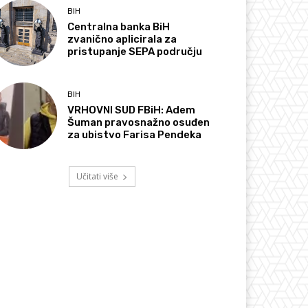
BIH
Centralna banka BiH
zvanično aplicirala za
pristupanje SEPA području
BIH
VRHOVNI SUD FBiH: Adem
Šuman pravosnažno osuđen
za ubistvo Farisa Pendeka
Učitati više