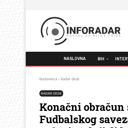
NASLOVNA
BIH
INTER
Naslovnica
Radar desk
RADAR DESK
Konačni obračun 
Fudbalskog savez