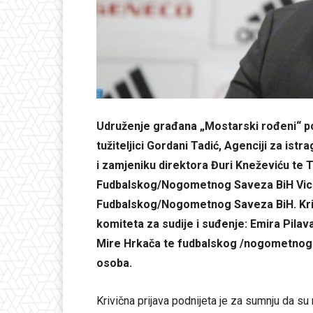
Udruženje građana „Mostarski rođeni“ podn
tužiteljici Gordani Tadić, Agenciji za ist
i zamjeniku direktora Đuri Kneževiću te 
Fudbalskog/Nogometnog Saveza BiH Vice 
Fudbalskog/Nogometnog Saveza BiH. Krivič
komiteta za sudije i suđenje: Emira Pilav
Mire Hrkača te fudbalskog /nogometnog su
osoba.
Krivična prijava podnijeta je za sumnju da s