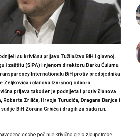
ijeli su krivičnu prijavu Tužilaštvu BiH i glavnoj
ragu i zaštitu (SIPA) i njenom direktoru Darku Ćulumu
Transparency Internationalu BiH protiv predsjednika
Zeljkovića i članova Izvršnog odbora
na prijava također je podnijeta i protiv članova
a, Roberta Zrilića, Hrvoja Turudića, Dragana Banjca i
dije BiH Zorana Grbića i drugih za sada n.n.
u navedene osobe počinile krivično djelo zloupotrebe