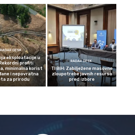
RADAR DESK
ja eksploatacije u
RADAR DESK
Rekordni profiti
a, minimalna korist
TI BiH: Zabilježene masovne
đane i nepovratna
zloupotrebe javnih resursa
eta za prirodu
pred izbore