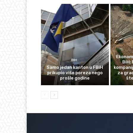
Ekonomi
BIH
BiH: 
Samo jedan kanton u FBiH
kompanij
prikupio više poreza nego
za gra
prošle godine
št