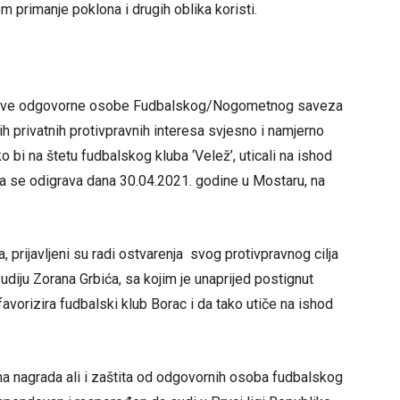
om primanje poklona i drugih oblika koristi.
ijave odgovorne osobe Fudbalskog/Nogometnog saveza
ih privatnih protivpravnih interesa svjesno i namjerno
o bi na štetu fudbalskog kluba ‘Velež’, uticali na ishod
a se odigrava dana 30.04.2021. godine u Mostaru, na
rijavljeni su radi ostvarenja svog protivpravnog cilja
diju Zorana Grbića, sa kojim je unaprijed postignut
vorizira fudbalski klub Borac i da tako utiče na ishod
na nagrada ali i zaštita od odgovornih osoba fudbalskog