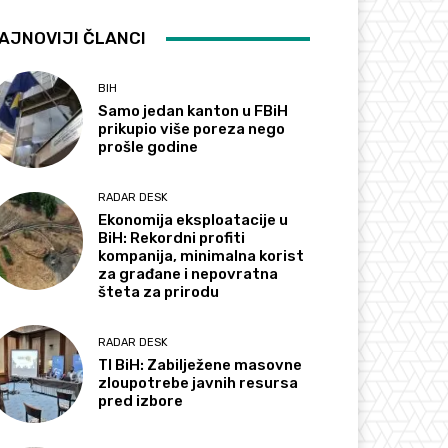
AJNOVIJI ČLANCI
BIH
Samo jedan kanton u FBiH
prikupio više poreza nego
prošle godine
RADAR DESK
Ekonomija eksploatacije u
BiH: Rekordni profiti
kompanija, minimalna korist
za građane i nepovratna
šteta za prirodu
RADAR DESK
TI BiH: Zabilježene masovne
zloupotrebe javnih resursa
pred izbore