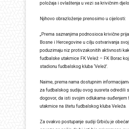
položaja i ovlaštenja u vezi sa krivičnim djel
Njihovo obrazloženje prenosimo u cijelosti:
„Prema saznanjima podnosioca krivične pr
Bosne i Hercegovine u cilju ostvarivanja svoj
poduzimaju niz protivzakonitih aktivnosti kak
fudbalske utakmice FK Velež – FK Borac koj
stadionu fudbalskog kluba ‘Velež’.
Naime, prema nama dostupnim informacijama, p
za fudbalskog sudiju ovog susreta odredili su
dogovor, da isti svojim odlukama-suđenjem fa
utakmice na štetu fudbalskog kluba Veleža.
Za ovakvo postupanje sudiji Grbiću je obeća