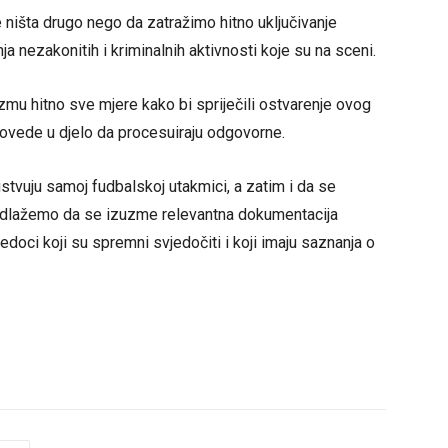
 ništa drugo nego da zatražimo hitno uključivanje
nja nezakonitih i kriminalnih aktivnosti koje su na sceni.
u hitno sve mjere kako bi spriječili ostvarenje ovog
rovede u djelo da procesuiraju odgovorne.
tvuju samoj fudbalskoj utakmici, a zatim i da se
edlažemo da se izuzme relevantna dokumentacija
doci koji su spremni svjedočiti i koji imaju saznanja o