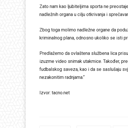
Zato nam kao ljubiteljima sporta ne preostaje
nadležnih organa u cilju otkrivanja i sprečava
Zbog toga molimo nadležne organe da poduzm
kriminalnog plana, odnosno ukoliko se isti p
Predlažemo da ovlaštena službena lica prisus
izuzme video snimak utakmice. Također, pr
fudbalskog saveza, kao i da se saslušaju svje
nezakonitim radnjama.“
Izvor: tacno.net