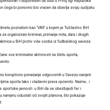
spendovan i raspoređen da sudi u Prvoj ligi Republike
kon čega bi ponovno bio vraćen da obavlja svoju sudijsku
edmetu poznatom kao ‘VAR’ u kojem je Tužilastvo BiH
 za organizirani kriminal, primanje mita, dara i drugih
takmica u BiH protiv više osoba iz fudbalskog saveza.
ne sve kriminalne aktivnosti na štetu sporta,
ćenito.
no koruptivno ponašanje odgovornih u Savezu nanijeti
teljima sporta tako i vladavini prava općenito. Naime, i
e sportske javnosti u BiH da se obezbijedi fer i
u namjeru odustati od svojih planova, što pokazuje
t.