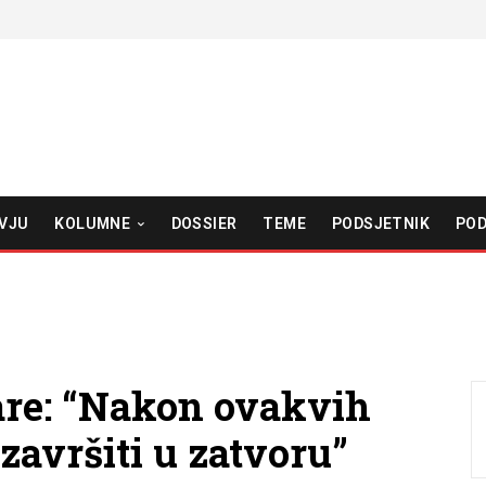
VJU
KOLUMNE
DOSSIER
TEME
PODSJETNIK
POD
vare: “Nakon ovakvih
završiti u zatvoru”