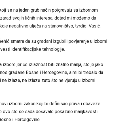
oji se na jedan grub način poigravaju sa izbornom
 zarad svojih ličnih interesa, dotad mi možemo da
oje negativno utječu na stanovništvo, tvrdio Vasić.
ehić smatra da su građani izgubili povjerenje u izborni
uvesti identifikacijske tehnologije.
a izbore jer će izlaznost biti znatno manja, što je jako
dnos građane Bosne i Hercegovine, a mi bi trebalo da
 ne izlaze, ne izlaze zato što ne vjeruju u izborni
 novi izborni zakon koji bi definisao prava i obaveze
 da je ovo što se sada dešavalo pokazalo manjkavosti
osne i Hercegovine.