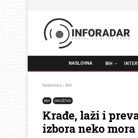
NASLOVNA
BIH
INTER
Naslovnica
BiH
BIH
DRUŠTVO
Krađe, laži i pre
izbora neko mora 