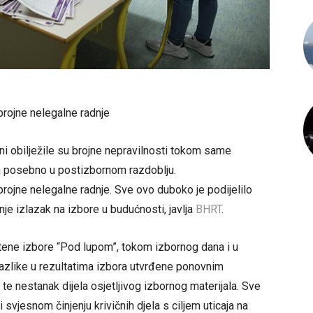
ojne nelegalne radnje
i obilježile su brojne nepravilnosti tokom same
 a posebno u postizbornom razdoblju.
jne nelegalne radnje. Sve ovo duboko je podijelilo
nje izlazak na izbore u budućnosti, javlja
BHRT
.
štene izbore “Pod lupom”, tokom izbornog dana i u
azlike u rezultatima izbora utvrđene ponovnim
 te nestanak dijela osjetljivog izbornog materijala. Sve
 svjesnom činjenju krivičnih djela s ciljem uticaja na