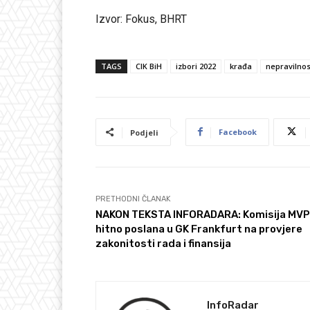
Izvor: Fokus, BHRT
TAGS
CIK BiH
izbori 2022
krađa
nepravilnos
Facebook
Podjeli
PRETHODNI ČLANAK
NAKON TEKSTA INFORADARA: Komisija MVP
hitno poslana u GK Frankfurt na provjere
zakonitosti rada i finansija
InfoRadar