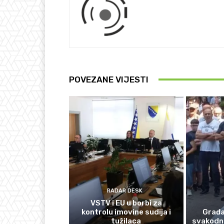
POVEZANE VIJESTI
RADAR DESK
VSTV i EU u borbi za
kontrolu imovine sudija i
Građan
tužilaca
svakodn