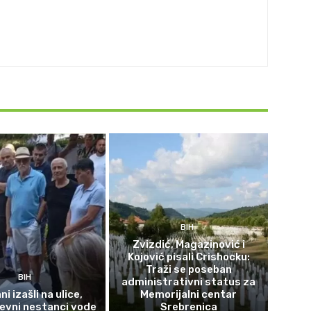
BIH
Zvizdić, Magazinović i
Kojović pisali Crishocku:
Traži se poseban
BIH
administrativni status za
i izašli na ulice,
Memorijalni centar
evni nestanci vode
Srebrenica