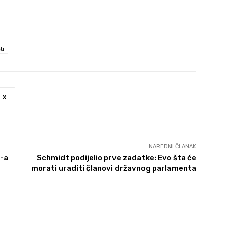
ti
X
NAREDNI ČLANAK
-a
Schmidt podijelio prve zadatke: Evo šta će
morati uraditi članovi državnog parlamenta