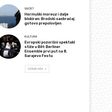
SVIJET
Hormuški moreuz i dalje
blokiran: Brodski saobraćaj
gotovo prepolovljen
KULTURA
Evropski pozorišni spektakl
stiže u BiH: Berliner
Ensemble prvi put na 8.
Sarajevo Festu
Učitati više