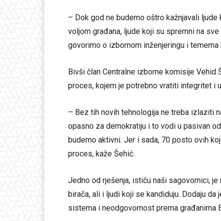
– Dok god ne budemo oštro kažnjavali ljude k
voljom građana, ljude koji su spremni na sve
govorimo o izbornom inženjeringu i temema k
Bivši član Centralne izborne komisije Vehid Š
proces, kojem je potrebno vratiti integritet i 
– Bez tih novih tehnologija ne treba izlaziti n
opasno za demokratiju i to vodi u pasivan o
budemo aktivni. Jer i sada, 70 posto ovih koji
proces, kaže Šehić.
Jedno od rješenja, ističu naši sagovornici, je
birača, ali i ljudi koji se kandiduju. Dodaju
sistema i neodgovornost prema građanima B