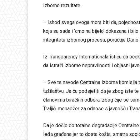
izborne rezultate.
– Ishod svega ovoga mora biti da, pojednosta
koja su sada i ‘crno na bijelo’ dokazana i bil
integritetu izbornog procesa, poručuje Dario 
Iz Transparency Internationala ističu da oč
da istraži izborne nepravilnosti i objasni jav
– Sve te navode Centralna izborna komisija tr
tužilaštvu. Ja ću podsjetiti da je zbog iste 
članovima biračkih odbora, zbog čije se samo
Traljić, menadžer za odnose s javnošću Trans
Da je došlo do totalne degradacije Centralne
leđa građana jer to dosta košta, smatra soci