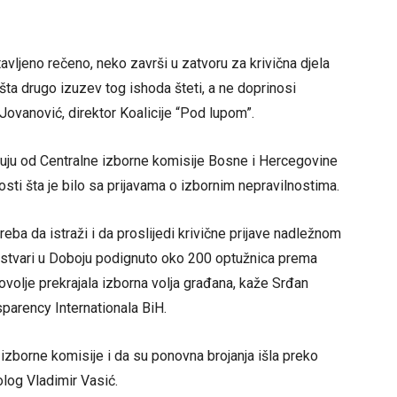
vljeno rečeno, neko završi u zatvoru za krivična djela
o šta drugo izuzev tog ishoda šteti, a ne doprinosi
Jovanović, direktor Koalicije “Pod lupom”.
ekuju od Centralne izborne komisije Bosne i Hercegovine
nosti šta je bilo sa prijavama o izbornim nepravilnostima.
eba da istraži i da proslijedi krivične prijave nadležnom
te stvari u Doboju podignuto oko 200 optužnica prema
volje prekrajala izborna volja građana, kaže Srđan
parency Internationala BiH.
 izborne komisije i da su ponovna brojanja išla preko
olog Vladimir Vasić.