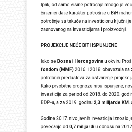
Ipak, od same visine potrošnje mnogo je već
činjenici da je karakter potrošnje u BiH maho
potrošnje sa tekuće na investicionu ključni j
zasnovanog na investicijama i proizvodnji.
PROJEKCIJE NEĆE BITI ISPUNJENE
Iako se
Bosna i Hercegovina
u okviru Pro
fondom (MMF)
2016. i 2018. obavezala na z
potrebnih preduslova za ostvarenje projekci
Kako prvobitne prognoze nisu ispunjene, no
investicija za period od 2018. do 2020. god
BDP-a, a za 2019. godinu
2,3 milijarde KM
,
Godine 2017. nivo javnih investicija iznosio 
povećanje od
0,7 milijardi
u odnosu na 2017.,