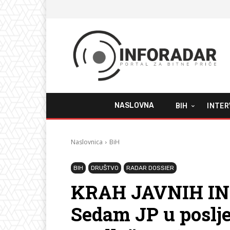
NASLOVNA
BIH
INTER
Naslovnica
BiH
BIH
DRUŠTVO
RADAR DOSSIER
KRAH JAVNIH INV
Sedam JP u poslje