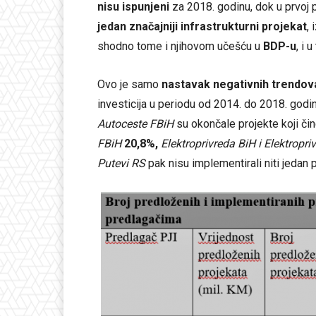
nisu ispunjeni
za 2018. godinu, dok u prvoj 
jedan značajniji
infrastrukturni projekat
, 
shodno tome i njihovom učešću u
BDP-u
, i 
Ovo je samo
nastavak negativnih trendov
investicija u periodu od 2014. do 2018. godine
Autoceste FBiH
su okončale projekte koji či
FBiH
20,8%,
Elektroprivreda BiH i Elektropr
Putevi RS
pak nisu implementirali niti jedan 