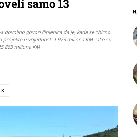
oveli samo 13
N
va dovoljno govori činjenica da je, kada se zbirno
 projekte u vrijednosti 1.973 miliona KM, iako su
i 25,883 miliona KM
X