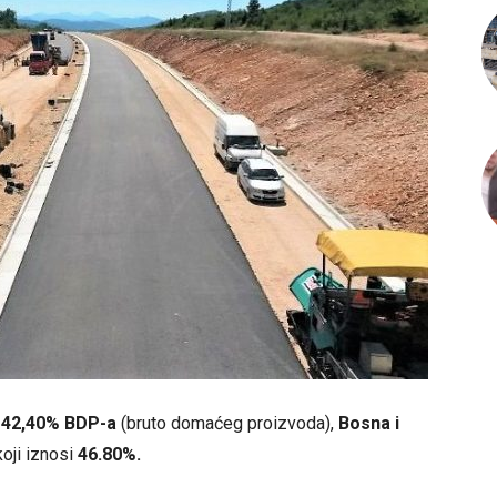
a
42,40% BDP-a
(bruto domaćeg proizvoda),
Bosna i
oji iznosi
46.80%.