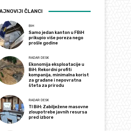
AJNOVIJI ČLANCI
BIH
Samo jedan kanton u FBiH
prikupio više poreza nego
prošle godine
RADAR DESK
Ekonomija eksploatacije u
BiH: Rekordni profiti
kompanija, minimalna korist
za građane i nepovratna
šteta za prirodu
RADAR DESK
TI BiH: Zabilježene masovne
zloupotrebe javnih resursa
pred izbore