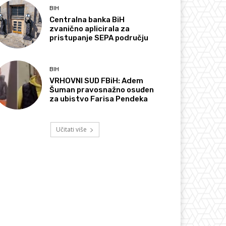
BIH
Centralna banka BiH
zvanično aplicirala za
pristupanje SEPA području
BIH
VRHOVNI SUD FBiH: Adem
Šuman pravosnažno osuđen
za ubistvo Farisa Pendeka
Učitati više