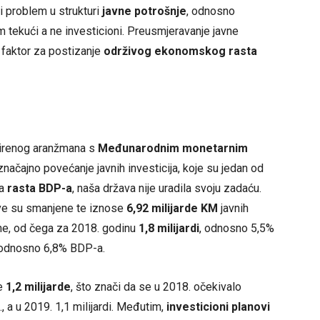
i problem u strukturi
javne potrošnje
, odnosno
m tekući a ne investicioni. Preusmjeravanje javne
e faktor za postizanje
održivog ekonomskog rasta
širenog aranžmana s
Međunarodnim monetarnim
načajno povećanje javnih investicija, koje su jedan od
ja
rasta BDP-a
, naša država nije uradila svoju zadaću.
ve su smanjene te iznose
6,92 milijarde KM
javnih
ine, od čega za 2018. godinu
1,8 milijardi
, odnosno 5,5%
 odnosno 6,8% BDP-a.
je
1,2 milijarde
, što znači da se u 2018. očekivalo
 a u 2019. 1,1 milijardi. Međutim,
investicioni planovi