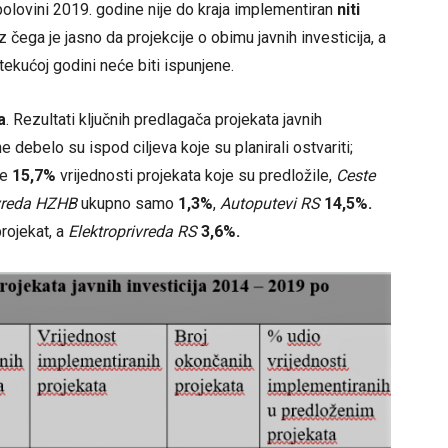
polovini 2019. godine nije do kraja implementiran
niti
iz čega je jasno da projekcije o obimu javnih investicija, a
u tekućoj godini neće biti ispunjene.
a
. Rezultati ključnih predlagača projekata javnih
 debelo su ispod ciljeva koje su planirali ostvariti;
ne
15,7%
vrijednosti projekata koje su predložile,
Ceste
ivreda HZHB
ukupno samo
1,3%
,
Autoputevi RS
14,5%.
projekat, a
Elektroprivreda RS
3,6%.