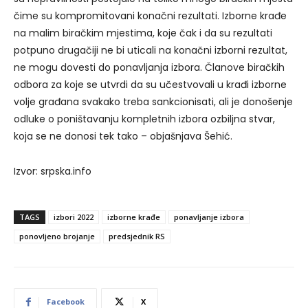
čime su kompromitovani konačni rezultati. Izborne krađe
na malim biračkim mjestima, koje čak i da su rezultati
potpuno drugačiji ne bi uticali na konačni izborni rezultat,
ne mogu dovesti do ponavljanja izbora. Članove biračkih
odbora za koje se utvrdi da su učestvovali u krađi izborne
volje građana svakako treba sankcionisati, ali je donošenje
odluke o poništavanju kompletnih izbora ozbiljna stvar,
koja se ne donosi tek tako – objašnjava Šehić.
Izvor: srpska.info
TAGS
izbori 2022
izborne krađe
ponavljanje izbora
ponovljeno brojanje
predsjednik RS
Facebook
X