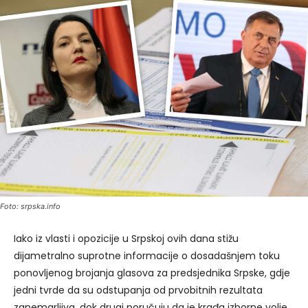
Foto: srpska.info
Iako iz vlasti i opozicije u Srpskoj ovih dana stižu
dijametralno suprotne informacije o dosadašnjem toku
ponovljenog brojanja glasova za predsjednika Srpske, gdje
jedni tvrde da su odstupanja od prvobitnih rezultata
zanemarljiva, dok drugi poručuju da je krađa izborne volje