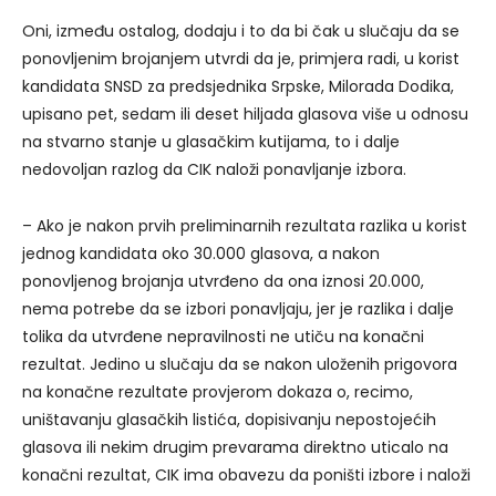
Oni, između ostalog, dodaju i to da bi čak u slučaju da se
ponovljenim brojanjem utvrdi da je, primjera radi, u korist
kandidata SNSD za predsjednika Srpske, Milorada Dodika,
upisano pet, sedam ili deset hiljada glasova više u odnosu
na stvarno stanje u glasačkim kutijama, to i dalje
nedovoljan razlog da CIK naloži ponavljanje izbora.
– Ako je nakon prvih preliminarnih rezultata razlika u korist
jednog kandidata oko 30.000 glasova, a nakon
ponovljenog brojanja utvrđeno da ona iznosi 20.000,
nema potrebe da se izbori ponavljaju, jer je razlika i dalje
tolika da utvrđene nepravilnosti ne utiču na konačni
rezultat. Jedino u slučaju da se nakon uloženih prigovora
na konačne rezultate provjerom dokaza o, recimo,
uništavanju glasačkih listića, dopisivanju nepostojećih
glasova ili nekim drugim prevarama direktno uticalo na
konačni rezultat, CIK ima obavezu da poništi izbore i naloži