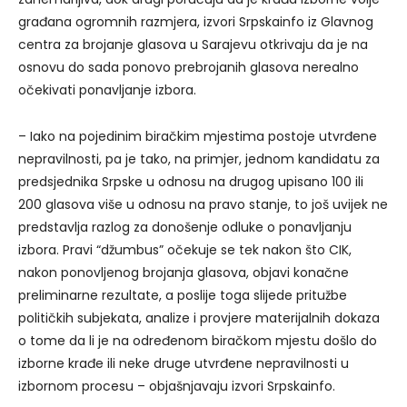
građana ogromnih razmjera, izvori Srpskainfo iz Glavnog
centra za brojanje glasova u Sarajevu otkrivaju da je na
osnovu do sada ponovo prebrojanih glasova nerealno
očekivati ponavljanje izbora.
– Iako na pojedinim biračkim mjestima postoje utvrđene
nepravilnosti, pa je tako, na primjer, jednom kandidatu za
predsjednika Srpske u odnosu na drugog upisano 100 ili
200 glasova više u odnosu na pravo stanje, to još uvijek ne
predstavlja razlog za donošenje odluke o ponavljanju
izbora. Pravi “džumbus” očekuje se tek nakon što CIK,
nakon ponovljenog brojanja glasova, objavi konačne
preliminarne rezultate, a poslije toga slijede pritužbe
političkih subjekata, analize i provjere materijalnih dokaza
o tome da li je na određenom biračkom mjestu došlo do
izborne krađe ili neke druge utvrđene nepravilnosti u
izbornom procesu – objašnjavaju izvori Srpskainfo.