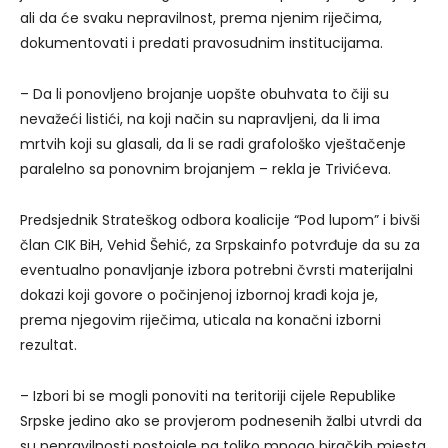
ali da će svaku nepravilnost, prema njenim riječima,
dokumentovati i predati pravosudnim institucijama.
– Da li ponovljeno brojanje uopšte obuhvata to čiji su
nevažeći listići, na koji način su napravljeni, da li ima
mrtvih koji su glasali, da li se radi grafološko vještačenje
paralelno sa ponovnim brojanjem – rekla je Trivićeva.
Predsjednik Strateškog odbora koalicije “Pod lupom” i bivši
član CIK BiH, Vehid Šehić, za Srpskainfo potvrđuje da su za
eventualno ponavljanje izbora potrebni čvrsti materijalni
dokazi koji govore o počinjenoj izbornoj krađi koja je,
prema njegovim riječima, uticala na konačni izborni
rezultat.
– Izbori bi se mogli ponoviti na teritoriji cijele Republike
Srpske jedino ako se provjerom podnesenih žalbi utvrdi da
su nepravilnosti postojale na toliko mnogo biračkih mjesta