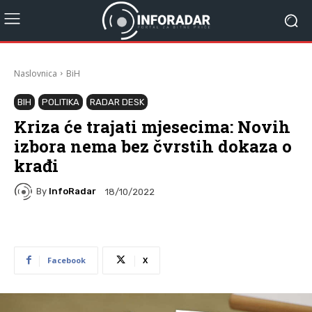
Naslovnica
BiH
BIH
POLITIKA
RADAR DESK
Kriza će trajati mjesecima: Novih
izbora nema bez čvrstih dokaza o
krađi
By
InfoRadar
18/10/2022
Facebook
X