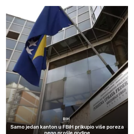
BIH
Samo jedan kanton u FBiH prikupio više poreza
nego prošle godine