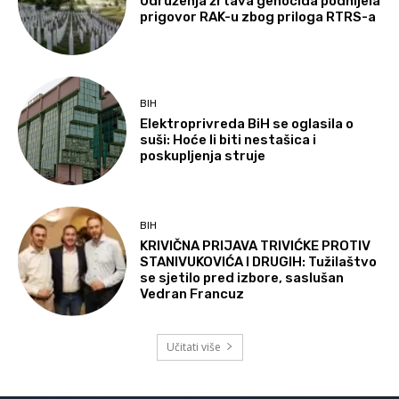
Udruženja žrtava genocida podnijela
prigovor RAK-u zbog priloga RTRS-a
BIH
Elektroprivreda BiH se oglasila o
suši: Hoće li biti nestašica i
poskupljenja struje
BIH
KRIVIČNA PRIJAVA TRIVIĆKE PROTIV
STANIVUKOVIĆA I DRUGIH: Tužilaštvo
se sjetilo pred izbore, saslušan
Vedran Francuz
Učitati više