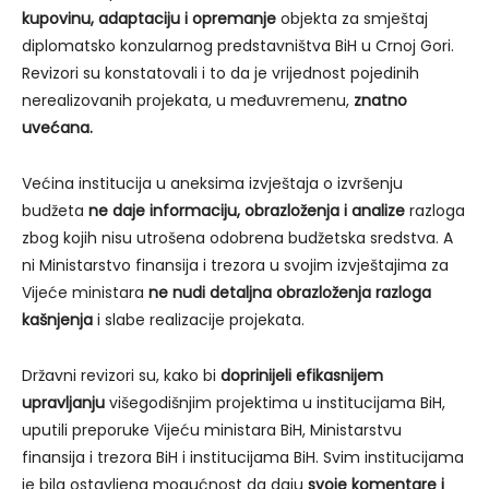
kupovinu, adaptaciju i opremanje
objekta za smještaj
diplomatsko konzularnog predstavništva BiH u Crnoj Gori.
Revizori su konstatovali i to da je vrijednost pojedinih
nerealizovanih projekata, u međuvremenu,
znatno
uvećana.
Većina institucija u aneksima izvještaja o izvršenju
budžeta
ne daje informaciju, obrazloženja i analize
razloga
zbog kojih nisu utrošena odobrena budžetska sredstva. A
ni Ministarstvo finansija i trezora u svojim izvještajima za
Vijeće ministara
ne nudi detaljna obrazloženja razloga
kašnjenja
i slabe realizacije projekata.
Državni revizori su, kako bi
doprinijeli efikasnijem
upravljanju
višegodišnjim projektima u institucijama BiH,
uputili preporuke Vijeću ministara BiH, Ministarstvu
finansija i trezora BiH i institucijama BiH. Svim institucijama
je bila ostavljena mogućnost da daju
svoje komentare i