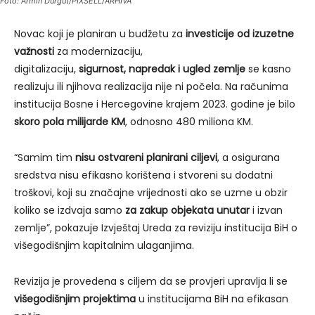
Foto: Armin Durgut/PIXSELL/ARHIVA
Novac koji je planiran u budžetu za
investicije od izuzetne
važnosti
za modernizaciju,
digitalizaciju,
sigurnost, napredak i ugled zemlje
se kasno
realizuju ili njihova realizacija nije ni počela. Na računima
institucija Bosne i Hercegovine krajem 2023. godine je bilo
skoro pola milijarde KM
, odnosno 480 miliona KM.
“Samim tim
nisu ostvareni planirani ciljevi
, a osigurana
sredstva nisu efikasno korištena i stvoreni su dodatni
troškovi, koji su značajne vrijednosti ako se uzme u obzir
koliko se izdvaja samo
za zakup objekata unutar
i izvan
zemlje”, pokazuje Izvještaj Ureda za reviziju institucija BiH o
višegodišnjim kapitalnim ulaganjima.
Revizija je provedena s ciljem da se provjeri upravlja li se
višegodišnjim projektima
u institucijama BiH na efikasan