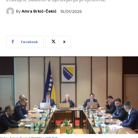
By
Amra Brkić-Čekić
15/01/2025
Facebook
X