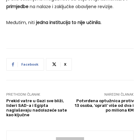
primjedbe
na nalaze i zaključke obavljene revizije.
Međutim, niti
jedna institucija to nije učinila.
Facebook
X
PRETHODNI ČLANAK
NAREDNI ČLANAK
Prekid vatre u Gazi sve bliži,
Potvrđena optužnica protiv
lideri SAD-a i Egipta
13 osoba, ‘oprali’ više od dva i
naglašavaju nadolazeće sate
po miliona KM
kao ključne