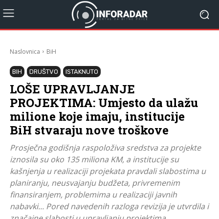
Naslovnica
BiH
BIH
DRUŠTVO
ISTAKNUTO
LOŠE UPRAVLJANJE
PROJEKTIMA: Umjesto da ulažu
milione koje imaju, institucije
BiH stvaraju nove troškove
Prosječna godišnja raspoloživa sredstva za projekte
iznosila su oko 135 miliona KM, a institucije su
kašnjenja u realizaciji projekata pravdali slabostima u
planiranju, neusvajanju budžeta, privremenim
finansiranjem, problemima u realizaciji javnih
nabavki... Pored navedenih razloga revizija je utvrdila i
značajne slabosti u upravljanju projektima.