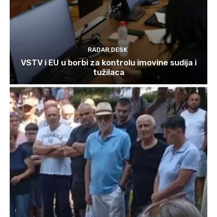
RADAR DESK
VSTV i EU u borbi za kontrolu imovine sudija i
tužilaca