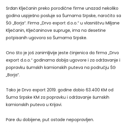
Srđan Klječanin preko porodične firme unazad nekoliko
godina uspješno posluje sa Šumama Srpske, naročito sa
ŠG „Borja“. Firma „Drvo export d.o.o.“ u vlasništvu Miljane
Klječanin, Klječaninove supruge, ima na desetine
potpisanih ugovora sa Šumama Srpske.
Ono što je još zanimljivije jeste činjenica da firma „Drvo
export d.o.o.“ godinama dobija ugovore i za održavanje i
popravku šumskih kamionskih puteva na području ŠG
„Borja“.
Tako je Drvo export 2019. godine dobio 63.400 KM od
Šuma Srpske KM za popravku i održavanje šumskih
kamionskih puteva u Krijavi.
Pare du dobijene, put ostade nepopravljen.