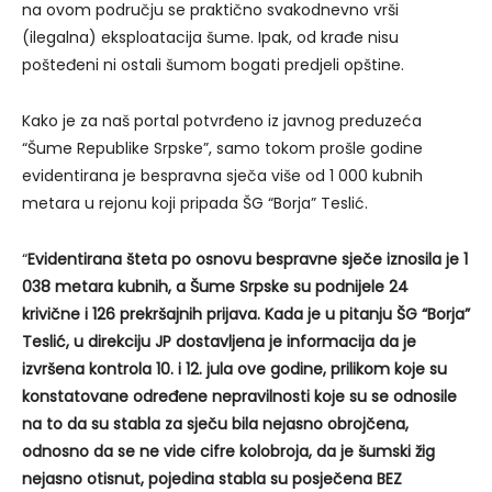
na ovom području se praktično svakodnevno vrši
(ilegalna) eksploatacija šume. Ipak, od krađe nisu
pošteđeni ni ostali šumom bogati predjeli opštine.
Kako je za naš portal potvrđeno iz javnog preduzeća
“Šume Republike Srpske”, samo tokom prošle godine
evidentirana je bespravna sječa više od 1 000 kubnih
metara u rejonu koji pripada ŠG “Borja” Teslić.
“
Evidentirana šteta po osnovu bespravne sječe iznosila je 1
038 metara kubnih, a Šume Srpske su podnijele 24
krivične i 126 prekršajnih prijava. Kada je u pitanju ŠG “Borja”
Teslić, u direkciju JP dostavljena je informacija da je
izvršena kontrola 10. i 12. jula ove godine, prilikom koje su
konstatovane određene nepravilnosti koje su se odnosile
na to da su stabla za sječu bila nejasno obrojčena,
odnosno da se ne vide cifre kolobroja, da je šumski žig
nejasno otisnut, pojedina stabla su posječena BEZ