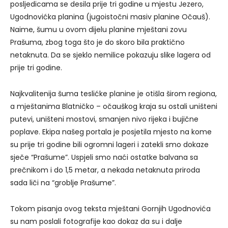
posljedicama se desila prije tri godine u mjestu Jezero,
Ugodnovićka planina (jugoistočni masiv planine Očauš).
Naime, šumu u ovom dijelu planine mještani zovu
Prašuma, zbog toga što je do skoro bila praktično
netaknuta. Da se sjeklo nemilice pokazuju slike lagera od
prije tri godine.
Najkvalitenija šuma teslićke planine je otišla širom regiona,
a mještanima Blatničko – očauškog kraja su ostali uništeni
putevi, uništeni mostovi, smanjen nivo rijeka i bujične
poplave. Ekipa našeg portala je posjetila mjesto na kome
su prije tri godine bili ogromni lageri i zatekli smo dokaze
sječe “Prašume”. Uspjeli smo naći ostatke balvana sa
prečnikom i do 1,5 metar, a nekada netaknuta priroda
sada liči na “groblje Prašume”.
Tokom pisanja ovog teksta mještani Gornjih Ugodnovića
su nam poslali fotografije kao dokaz da su i dalje