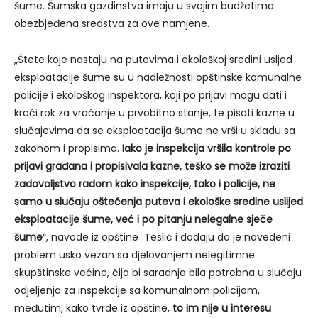
šume. Šumska gazdinstva imaju u svojim budžetima
obezbjeđena sredstva za ove namjene.
„Štete koje nastaju na putevima i ekološkoj sredini usljed
eksploatacije šume su u nadležnosti opštinske komunalne
policije i ekološkog inspektora, koji po prijavi mogu dati i
kraći rok za vraćanje u prvobitno stanje, te pisati kazne u
slučajevima da se eksploatacija šume ne vrši u skladu sa
zakonom i propisima.
Iako je inspekcija vršila kontrole po
prijavi građana i propisivala kazne, teško se može izraziti
zadovoljstvo radom kako inspekcije, tako i policije, ne
samo u slučaju oštećenja puteva i ekološke sredine uslijed
eksploatacije šume, već i po pitanju nelegalne sječe
šume
“, navode iz opštine Teslić i dodaju da je navedeni
problem usko vezan sa djelovanjem nelegitimne
skupštinske većine, čija bi saradnja bila potrebna u slučaju
odjeljenja za inspekcije sa komunalnom policijom,
međutim, kako tvrde iz opštine,
to im nije u interesu