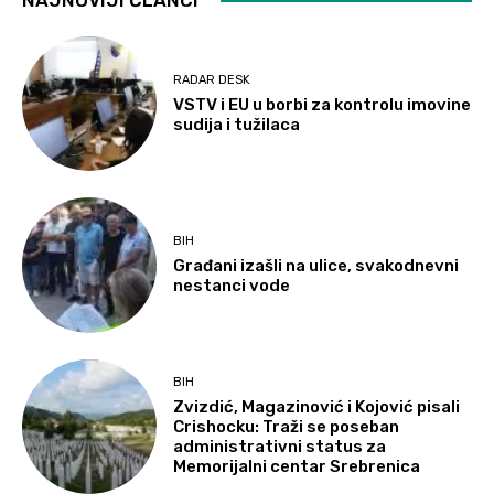
RADAR DESK
VSTV i EU u borbi za kontrolu imovine
sudija i tužilaca
BIH
Građani izašli na ulice, svakodnevni
nestanci vode
BIH
Zvizdić, Magazinović i Kojović pisali
Crishocku: Traži se poseban
administrativni status za
Memorijalni centar Srebrenica