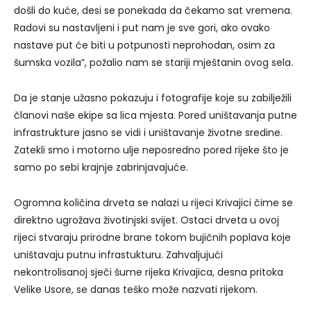
došli do kuće, desi se ponekada da čekamo sat vremena.
Radovi su nastavljeni i put nam je sve gori, ako ovako
nastave put će biti u potpunosti neprohodan, osim za
šumska vozila”, požalio nam se stariji mještanin ovog sela.
Da je stanje užasno pokazuju i fotografije koje su zabilježili
članovi naše ekipe sa lica mjesta. Pored uništavanja putne
infrastrukture jasno se vidi i uništavanje životne sredine.
Zatekli smo i motorno ulje neposredno pored rijeke što je
samo po sebi krajnje zabrinjavajuće.
Ogromna količina drveta se nalazi u rijeci Krivajici čime se
direktno ugrožava životinjski svijet. Ostaci drveta u ovoj
rijeci stvaraju prirodne brane tokom bujičnih poplava koje
uništavaju putnu infrastukturu. Zahvaljujući
nekontrolisanoj sječi šume rijeka Krivajica, desna pritoka
Velike Usore, se danas teško može nazvati rijekom.