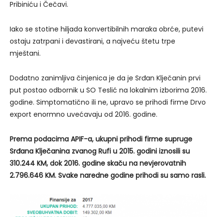
Pribiniću i Čečavi.
Iako se stotine hiljada konvertibilnih maraka obrće, putevi
ostaju zatrpani i devastirani, a najveću štetu trpe
mještani.
Dodatno zanimljiva činjenica je da je Srđan Klječanin prvi
put postao odbornik u SO Teslić na lokalnim izborima 2016.
godine. Simptomatično ili ne, upravo se prihodi firme Drvo
export enormno uvećavaju od 2016. godine.
Prema podacima APIF-a, ukupni prihodi firme supruge
Srđana Klječanina zvanog Rufi u 2015. godini iznosili su
310.244 KM, dok 2016. godine skaču na nevjerovatnih
2.796.646 KM. Svake naredne godine prihodi su samo rasli.