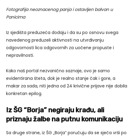
Fotografija neoznacenog panja i ostavljen balvan u
Panicima
Iz sjedišta preduzeća dodaju i da su po osnovu svega
navedenog preduzeli aktivnosti na utvrđivanju
odgovornosti lica odgovornih za uočene propuste i
nepravilnosti.
Kako naš portal nezvanično saznaje, ovo je samo
evidentirana šteta, dok je realno stanje čak i gore, a
makar za sada, niti jedna od 24 krivične prijave nije dobila
konkretan epilog.
Iz ŠG “Borja” negiraju krađu, ali
priznaju žalbe na putnu komunikaciju
Sa druge strane, iz ŠG „Borja“ poručuju da se sječa vrši po