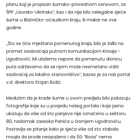
planu koji je propisan šumsko-privrednom osnovom, za
ŠPP „Usorsko-Ukrinsko“, kao i da nije bilo nelegalne sječe
šume u Blatničko-očauškom kraju, ili makar ne ove
godine.
„Što se tiče mještana pomenutog kraja, bilo je žalbi na
promet saobraćaja putnom komunikacijom Krivaja –
Ugodnovići. Mi ulažemo napore da pomenutu dionicu
puta održavamo da se njom može nesmetano vršiti
saobraćaj za lokalno stanovništvo“, kazao je za naš portal
v.d. direktora Stojan Božić.
Međutim da je krađe šume u ovom predjelu bilo pokazuju
fotografije koje su u posjedu našeg portala i koje jasno
ukazuju da više od sto panjeva nije označeno u sektoru
80, nadomak zaseoka Panića u Gornjem Ugodnoviću.
Postavlja se pitanje kako je sječa više od sto stabala
mogla da prođe neopaženo i da ŠG “Borja” nema