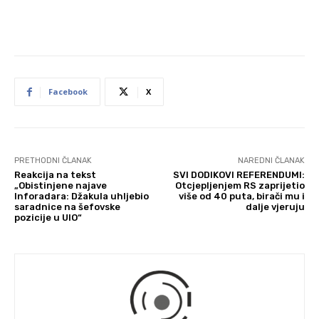
Facebook
X
PRETHODNI ČLANAK
NAREDNI ČLANAK
Reakcija na tekst
SVI DODIKOVI REFERENDUMI:
„Obistinjene najave
Otcjepljenjem RS zaprijetio
Inforadara: Džakula uhljebio
više od 40 puta, birači mu i
saradnice na šefovske
dalje vjeruju
pozicije u UIO“