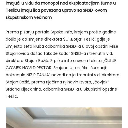
imajući u vidu da monopol nad eksploatacijom šume u
Tesliću imaju lica povezana upravo sa SNSD-ovom
skupštinskom većinom
.
Prema pisanju portala Srpska info, krajem prošle godine
došlo je do smjene direktora ŠG „Borja“ Teslić, gdje je
umjesto šefa kluba odbornika SNSD-a u ovoj opštini Miše
Stojanovića došao takođe kadar SNSD-a i trenutni v.d.
direktora Stojan Božić. Srpska info u svom tekstu „ČIJI JE
ČOVJEK NOVI DIREKTOR: Smjena u teslićkoj šumariji
pokrenula NIZ PITANJA“ navodi da je trenutni v.d. direktora
Stojan Božić, prema riječima njihovih izvora, „čovjek“
Srđana Klječanina, odbornika SNSD-a u Skupštini opštine
Teslić.