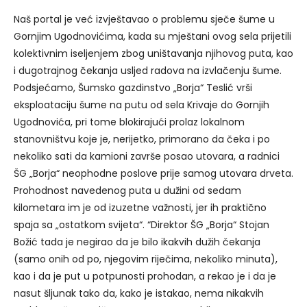
Naš portal je već izvještavao o problemu sječe šume u
Gornjim Ugodnovićima, kada su mještani ovog sela prijetili
kolektivnim iseljenjem zbog uništavanja njihovog puta, kao
i dugotrajnog čekanja usljed radova na izvlačenju šume.
Podsjećamo, Šumsko gazdinstvo „Borja“ Teslić vrši
eksploataciju šume na putu od sela Krivaje do Gornjih
Ugodnovića, pri tome blokirajući prolaz lokalnom
stanovništvu koje je, nerijetko, primorano da čeka i po
nekoliko sati da kamioni završe posao utovara, a radnici
ŠG „Borja“ neophodne poslove prije samog utovara drveta.
Prohodnost navedenog puta u dužini od sedam
kilometara im je od izuzetne važnosti, jer ih praktično
spaja sa „ostatkom svijeta“. “Direktor ŠG „Borja“ Stojan
Božić tada je negirao da je bilo ikakvih dužih čekanja
(samo onih od po, njegovim riječima, nekoliko minuta),
kao i da je put u potpunosti prohodan, a rekao je i da je
nasut šljunak tako da, kako je istakao, nema nikakvih