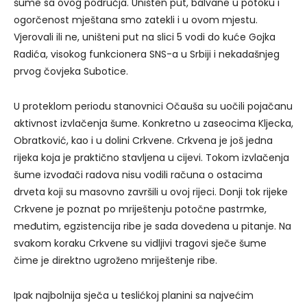
šume sa ovog područja. Uništen put, balvane u potoku i
ogorčenost mještana smo zatekli i u ovom mjestu.
Vjerovali ili ne, uništeni put na slici 5 vodi do kuće Gojka
Radića, visokog funkcionera SNS-a u Srbiji i nekadašnjeg
prvog čovjeka Subotice.
U proteklom periodu stanovnici Očauša su uočili pojačanu
aktivnost izvlačenja šume. Konkretno u zaseocima Kljecka,
Obratković, kao i u dolini Crkvene. Crkvena je još jedna
rijeka koja je praktično stavljena u cijevi. Tokom izvlačenja
šume izvođači radova nisu vodili računa o ostacima
drveta koji su masovno završili u ovoj rijeci. Donji tok rijeke
Crkvene je poznat po mriještenju potočne pastrmke,
međutim, egzistencija ribe je sada dovedena u pitanje. Na
svakom koraku Crkvene su vidljivi tragovi sječe šume
čime je direktno ugroženo mriještenje ribe.
Ipak najbolnija sječa u teslićkoj planini sa najvećim