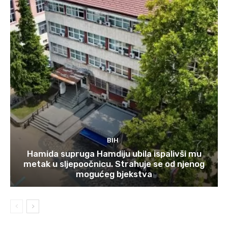
BIH
Hamida supruga Hamdiju ubila ispalivši mu
metak u sljepoočnicu. Strahuje se od njenog
mogućeg bjekstva