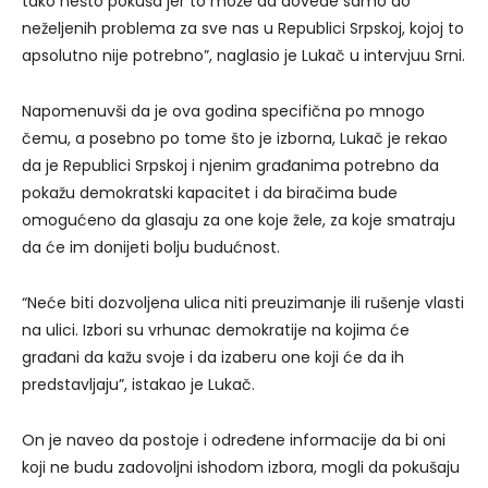
tako nešto pokuša jer to može da dovede samo do
neželjenih problema za sve nas u Republici Srpskoj, kojoj to
apsolutno nije potrebno”, naglasio je Lukač u intervjuu Srni.
Napomenuvši da je ova godina specifična po mnogo
čemu, a posebno po tome što je izborna, Lukač je rekao
da je Republici Srpskoj i njenim građanima potrebno da
pokažu demokratski kapacitet i da biračima bude
omogućeno da glasaju za one koje žele, za koje smatraju
da će im donijeti bolju budućnost.
“Neće biti dozvoljena ulica niti preuzimanje ili rušenje vlasti
na ulici. Izbori su vrhunac demokratije na kojima će
građani da kažu svoje i da izaberu one koji će da ih
predstavljaju”, istakao je Lukač.
On je naveo da postoje i određene informacije da bi oni
koji ne budu zadovoljni ishodom izbora, mogli da pokušaju