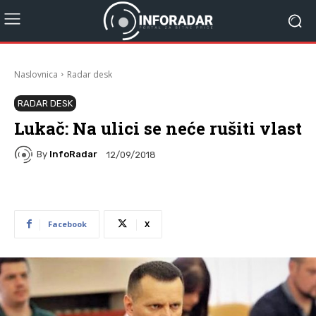
Naslovnica
Radar desk
RADAR DESK
Lukač: Na ulici se neće rušiti vlast
By
InfoRadar
12/09/2018
Facebook
X