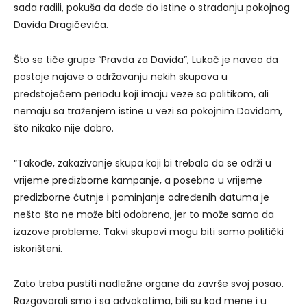
sada radili, pokuša da dođe do istine o stradanju pokojnog
Davida Dragičevića.
Što se tiče grupe “Pravda za Davida”, Lukač je naveo da
postoje najave o održavanju nekih skupova u
predstojećem periodu koji imaju veze sa politikom, ali
nemaju sa traženjem istine u vezi sa pokojnim Davidom,
što nikako nije dobro.
“Takođe, zakazivanje skupa koji bi trebalo da se održi u
vrijeme predizborne kampanje, a posebno u vrijeme
predizborne ćutnje i pominjanje određenih datuma je
nešto što ne može biti odobreno, jer to može samo da
izazove probleme. Takvi skupovi mogu biti samo politički
iskorišteni.
Zato treba pustiti nadležne organe da završe svoj posao.
Razgovarali smo i sa advokatima, bili su kod mene i u