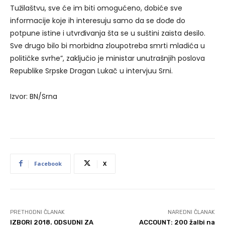
Tužilaštvu, sve će im biti omogućeno, dobiće sve
informacije koje ih interesuju samo da se dođe do
potpune istine i utvrđivanja šta se u suštini zaista desilo.
Sve drugo bilo bi morbidna zloupotreba smrti mladića u
političke svrhe”, zaključio je ministar unutrašnjih poslova
Republike Srpske Dragan Lukač u intervjuu Srni.
Izvor: BN/Srna
Facebook
X
PRETHODNI ČLANAK
NAREDNI ČLANAK
IZBORI 2018. ODSUDNI ZA
ACCOUNT: 200 žalbi na