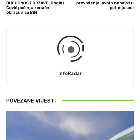
BUDUĆNOST DRŽAVE: Dodik i
provođenje javnih nabavki u
Čović počinju konačni
pet mjeseci
obračun sa BiH
InfoRadar
POVEZANE VIJESTI