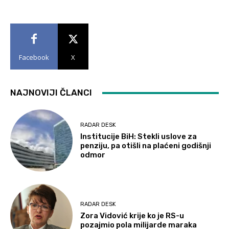
Facebook
X
NAJNOVIJI ČLANCI
RADAR DESK
Institucije BiH: Stekli uslove za
penziju, pa otišli na plaćeni godišnji
odmor
RADAR DESK
Zora Vidović krije ko je RS-u
pozajmio pola milijarde maraka