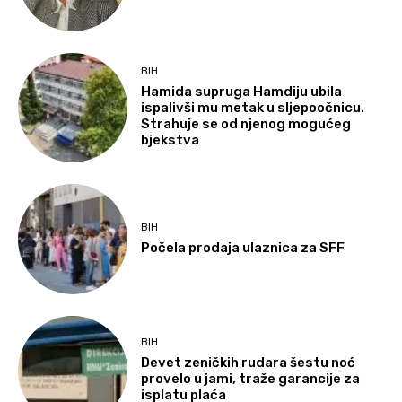
BIH
Hamida supruga Hamdiju ubila
ispalivši mu metak u sljepoočnicu.
Strahuje se od njenog mogućeg
bjekstva
BIH
Počela prodaja ulaznica za SFF
BIH
Devet zeničkih rudara šestu noć
provelo u jami, traže garancije za
isplatu plaća