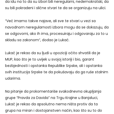
da idu na to da su izbori bili neregularni, nedemokratski, da
su bili pokradeni i slične stvari te da se organizuju na ulici.
“Već imamo takve najave, ali sve te stvari u vezi sa
navodnom neregularnosti izbora mogu da se dokazuju, da
se odgovorni, ako ih ima, procesuiraju i odgovaraju za to u
skladu sa zakonom”, dodao je Lukač.
Lukač je rekao da su ljudi u opoziciji očito shvatili da je
MUP, kao što je to uvijek u svojoj istoriji i bio, garant
bezbjednosti i opstanka Republike Srpske, ali i opstanka
svih institucija Srpske te da pokušavaju da ga ruše stalnim
udarima.
Na pitanje da prokomentariše svakodnevna okupljanja
grupe “Pravda za Davida” na Trgu Krajine u Banjaluci,
Lukač je rekao da apsolutno nema ništa protiv da ta
grupa na miran i dostojanstven način, kao što su to do