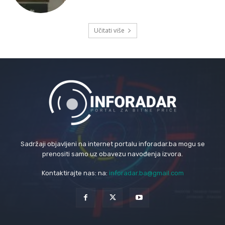
Učitati više
Sadržaji objavljeni na internet portalu inforadar.ba mogu se
prenositi samo uz obavezu navođenja izvora.
Kontaktirajte nas: na:
inforadar.ba@gmail.com