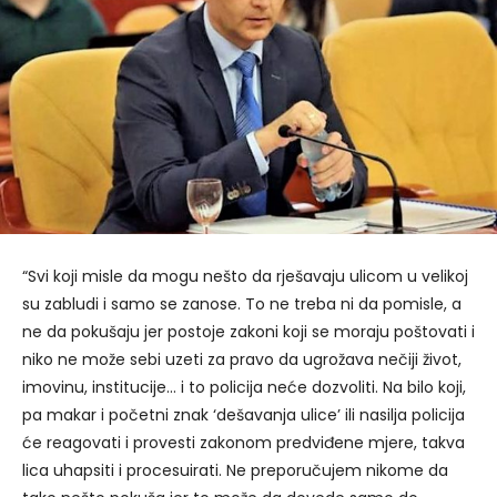
“Svi koji misle da mogu nešto da rješavaju ulicom u velikoj
su zabludi i samo se zanose. To ne treba ni da pomisle, a
ne da pokušaju jer postoje zakoni koji se moraju poštovati i
niko ne može sebi uzeti za pravo da ugrožava nečiji život,
imovinu, institucije… i to policija neće dozvoliti. Na bilo koji,
pa makar i početni znak ‘dešavanja ulice’ ili nasilja policija
će reagovati i provesti zakonom predviđene mjere, takva
lica uhapsiti i procesuirati. Ne preporučujem nikome da