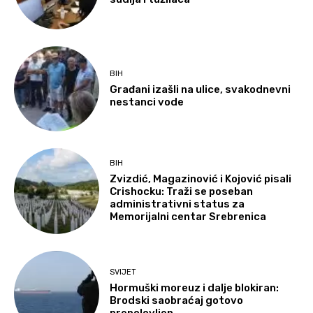
BIH
Građani izašli na ulice, svakodnevni
nestanci vode
BIH
Zvizdić, Magazinović i Kojović pisali
Crishocku: Traži se poseban
administrativni status za
Memorijalni centar Srebrenica
SVIJET
Hormuški moreuz i dalje blokiran:
Brodski saobraćaj gotovo
prepolovljen