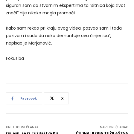
siguran sam da stvarnim ekspertima ta “sitnica koja život
znači” nije nikako mogla promaći.
Kako sam rekao pri kraju ovog videa, pozvao sam i tada,
pozivam i sada da neko demantuje ovu činjenicu”,
napisao je Marjanović.
Fokus.ba
Facebook
X
PRETHODNI ČLANAK
NAREDNI ČLANAK
Oglasili se iz Tužilaštva KS
ČUDNA ULOGA TUŽILAŠTVA