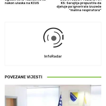
nakon ulaska na KCUS
KS: Sarajlija propustila da
djeluje pa ignorirala izuzeće
“malina respiratora“
InfoRadar
POVEZANE VIJESTI