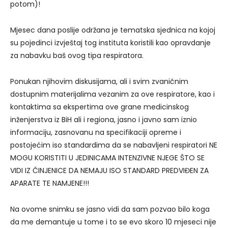
potom)!
Mjesec dana poslije održana je tematska sjednica na kojoj
su pojedinci izvještaj tog instituta koristili kao opravdanje
za nabavku baš ovog tipa respiratora.
Ponukan njihovim diskusijama, ali i svim zvaničnim
dostupnim materijalima vezanim za ove respiratore, kao i
kontaktima sa ekspertima ove grane medicinskog
inženjerstva iz BiH ali i regiona, jasno i javno sam iznio
informaciju, zasnovanu na specifikaciji opreme i
postojećim iso standardima da se nabavljeni respiratori NE
MOGU KORISTITI U JEDINICAMA INTENZIVNE NJEGE ŠTO SE
VIDI IZ ČINJENICE DA NEMAJU ISO STANDARD PREDVIĐEN ZA
APARATE TE NAMJENE!!!
Na ovome snimku se jasno vidi da sam pozvao bilo koga
da me demantuje u tome i to se evo skoro 10 mjeseci nije