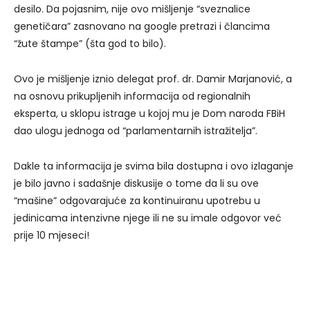
desilo. Da pojasnim, nije ovo mišljenje “sveznalice
genetičara” zasnovano na google pretrazi i člancima
“žute štampe” (šta god to bilo).
Ovo je mišljenje iznio delegat prof. dr. Damir Marjanović, a
na osnovu prikupljenih informacija od regionalnih
eksperta, u sklopu istrage u kojoj mu je Dom naroda FBiH
dao ulogu jednoga od “parlamentarnih istražitelja”.
Dakle ta informacija je svima bila dostupna i ovo izlaganje
je bilo javno i sadašnje diskusije o tome da li su ove
“mašine” odgovarajuće za kontinuiranu upotrebu u
jedinicama intenzivne njege ili ne su imale odgovor već
prije 10 mjeseci!