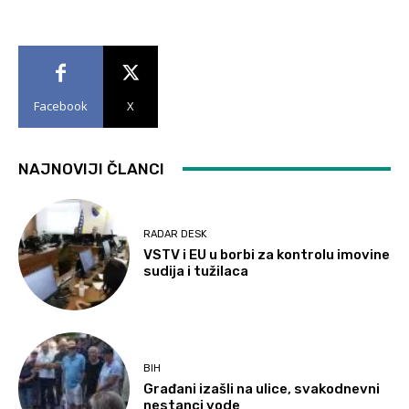
Facebook
X
NAJNOVIJI ČLANCI
RADAR DESK
VSTV i EU u borbi za kontrolu imovine
sudija i tužilaca
BIH
Građani izašli na ulice, svakodnevni
nestanci vode