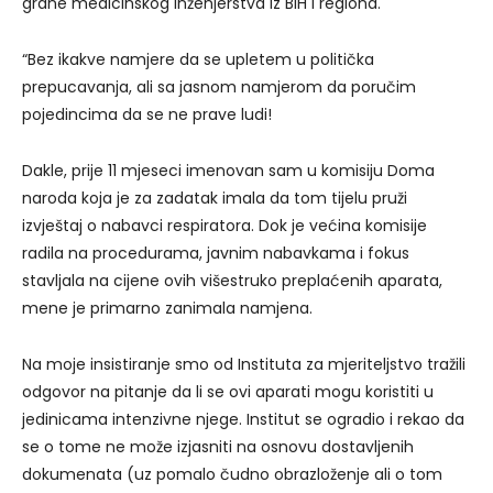
grane medicinskog inženjerstva iz BiH i regiona.
“Bez ikakve namjere da se upletem u politička
prepucavanja, ali sa jasnom namjerom da poručim
pojedincima da se ne prave ludi!
Dakle, prije 11 mjeseci imenovan sam u komisiju Doma
naroda koja je za zadatak imala da tom tijelu pruži
izvještaj o nabavci respiratora. Dok je većina komisije
radila na procedurama, javnim nabavkama i fokus
stavljala na cijene ovih višestruko preplaćenih aparata,
mene je primarno zanimala namjena.
Na moje insistiranje smo od Instituta za mjeriteljstvo tražili
odgovor na pitanje da li se ovi aparati mogu koristiti u
jedinicama intenzivne njege. Institut se ogradio i rekao da
se o tome ne može izjasniti na osnovu dostavljenih
dokumenata (uz pomalo čudno obrazloženje ali o tom