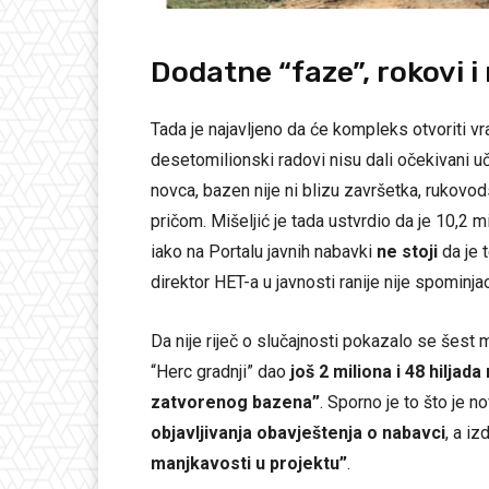
Dodatne “faze”, rokovi i 
Tada je najavljeno da će kompleks otvoriti v
desetomilionski radovi nisu dali očekivani u
novca, bazen nije ni blizu završetka, rukovo
pričom. Mišeljić je tada ustvrdio da je 10,2 
iako na Portalu javnih nabavki
ne stoji
da je 
direktor HET-a u javnosti ranije nije spominj
Da nije riječ o slučajnosti pokazalo se šest m
“Herc gradnji” dao
još 2 miliona i 48 hiljad
zatvorenog bazena”
. Sporno je to što je 
objavljivanja obavještenja o nabavci
, a i
manjkavosti u projektu”
.