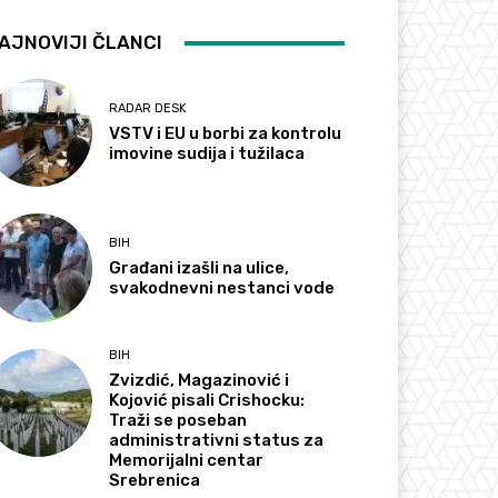
AJNOVIJI ČLANCI
RADAR DESK
VSTV i EU u borbi za kontrolu
imovine sudija i tužilaca
BIH
Građani izašli na ulice,
svakodnevni nestanci vode
BIH
Zvizdić, Magazinović i
Kojović pisali Crishocku:
Traži se poseban
administrativni status za
Memorijalni centar
Srebrenica