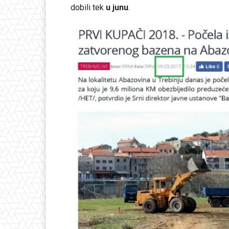
dobili tek
u junu
.