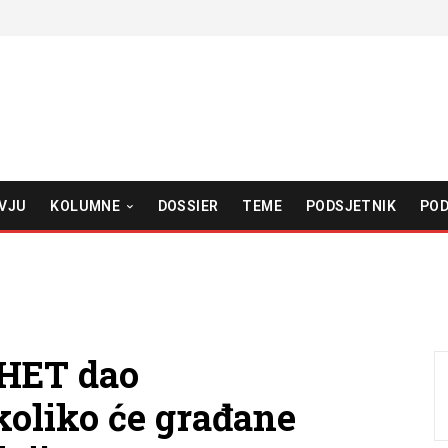
VJU
KOLUMNE
DOSSIER
TEME
PODSJETNIK
POD
 HET dao
koliko će građane