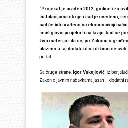
“Projekat je urađen 2012. godine i za ovi
instalacijama struje i sad je uvedeno, reci
sad će biti urađeno na ekonomičniji način
imaš glavni projekat i na kraju, kad se po
živa materija i da se, po Zakonu o građen
ulazimo u taj dodatni dio i držimo se svi
portal.
Sa druge strane,
Igor Vukajlović
, iz banjal
Zakon o javnim nabavkama jasan – dodatni r