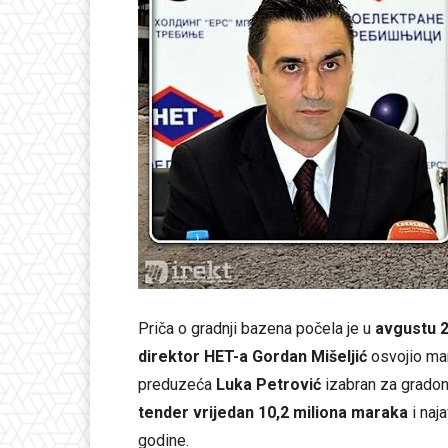
Priča o gradnji bazena počela je u
avgustu 
direktor HET-a Gordan Mišeljić
osvojio man
preduzeća
Luka Petrović
izabran za gradona
tender vrijedan 10,2 miliona maraka
i naj
godine.