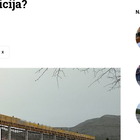
icija?
N
X