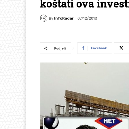
koštati ova invest
By
InfoRadar
07/12/2018
Facebook
Podjeli