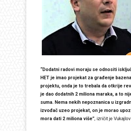
“Dodatni radovi moraju se odnositi isključ
HET je imao projekat za građenje bazena,
projektu, onda je to trebala da otkrije rev
je dao dodatnih 2 miliona maraka, a to ni
suma. Nema nekih nepoznanica u izgradnj
izvođač uzeo projekat, on je morao upozor
mora dati 2 miliona više”
, izričit je Vukajlov