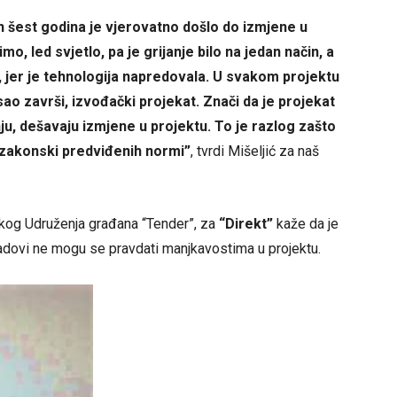
h šest godina je vjerovatno došlo do izmjene u
mo, led svjetlo, pa je grijanje bilo na jedan način, a
, jer je tehnologija napredovala. U svakom projektu
sao završi, izvođački projekat. Znači da je projekat
ju, dešavaju izmjene u projektu. To je razlog zašto
h zakonski predviđenih normi”
, tvrdi Mišeljić za naš
učkog Udruženja građana “Tender”, za
“Direkt”
kaže da je
adovi ne mogu se pravdati manjkavostima u projektu.