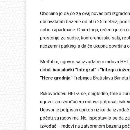
Obećano je da će za ovaj novac biti izgrađen
obuhvatatati bazene od 50 i 25 metara, poslov
sobe i apartmane. Osim toga, rečeno je da će
prostorije za sudije, konferencijsku salu, r
nadzemni parking, a da će ukupna površina ov
Međutim, ugovor sa izvođačem radova HET j
dobili
banjalučki “Integral” i “Integra inže
“Herc gradnja”
Trebinjca Bratislava Baneta 
Rukovodstvu HET-a se, očigledno, toliko žuril
ugovor sa izvođačem radova potpisali čak
š
Ugovor je potpisan uprkos riziku da izvođač
početi sa radovima. No, ispostavilo se da z
izvođač – radovi na zatvorenom bazenu poč