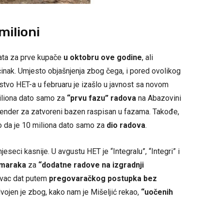
milioni
rata za prve kupače
u oktobru ove godine
, ali
činak. Umjesto objašnjenja zbog čega, i pored ovolikog
dstvo HET-a u februaru je izašlo u javnost sa novom
miliona dato samo za
“prvu fazu” radova
na Abazovini
tender za zatvoreni bazen raspisan u fazama. Takođe,
ao da je 10 miliona dato samo za
dio radova
.
jeseci kasnije. U avgustu HET je “Integralu”, “Integri” i
a maraka
za
“dodatne radove na izgradnji
novac dat putem
pregovaračkog postupka bez
zdvojen je zbog, kako nam je Mišeljić rekao,
“uočenih