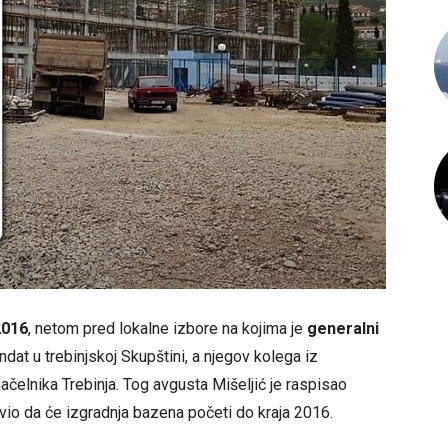
2016
, netom pred lokalne izbore na kojima je
generalni
dat u trebinjskoj Skupštini, a njegov kolega iz
čelnika Trebinja. Tog avgusta Mišeljić je raspisao
avio da će izgradnja bazena početi do kraja 2016.