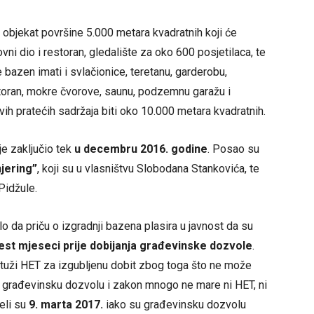
 objekat površine 5.000 metara kvadratnih koji će
ni dio i restoran, gledalište za oko 600 posjetilaca, te
 bazen imati i svlačionice, teretanu, garderobu,
estoran, mokre čvorove, saunu, podzemnu garažu i
ih pratećih sadržaja biti oko 10.000 metara kvadratnih.
e zaključio tek
u decembru 2016. godine
. Posao su
njering”
, koji su u vlasništvu Slobodana Stankovića, te
Pidžule.
o da priču o izgradnji bazena plasira u javnost da su
est mjeseci prije dobijanja građevinske dozvole
.
 tuži HET za izgubljenu dobit zbog toga što ne može
a građevinsku dozvolu i zakon mnogo ne mare ni HET, ni
eli su
9. marta 2017.
iako su građevinsku dozvolu