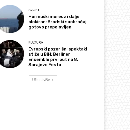
SVIJET
Hormuški moreuz i dalje
blokiran: Brodski saobraćaj
gotovo prepolovljen
KULTURA
Evropski pozorišni spektakl
stiže u BiH: Berliner
Ensemble prvi put na 8.
Sarajevo Festu
Učitati više