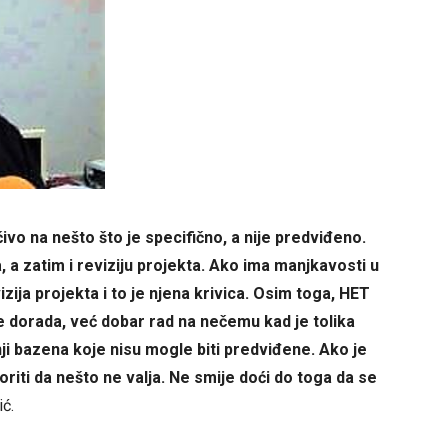
ivo na nešto što je specifično, a nije predviđeno.
 a zatim i reviziju projekta. Ako ima manjkavosti u
izija projekta i to je njena krivica. Osim toga, HET
je dorada, već dobar rad na nečemu kad je tolika
i bazena koje nisu mogle biti predviđene. Ako je
iti da nešto ne valja. Ne smije doći do toga da se
ić.