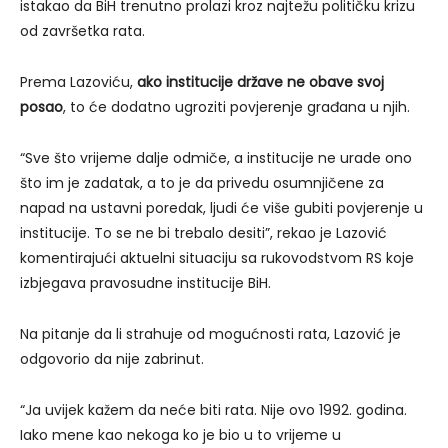
istakao da BiH trenutno prolazi kroz najtežu političku krizu
od završetka rata.
Prema Lazoviću,
ako institucije države ne obave svoj
posao
, to će dodatno ugroziti povjerenje građana u njih.
“Sve što vrijeme dalje odmiče, a institucije ne urade ono
što im je zadatak, a to je da privedu osumnjičene za
napad na ustavni poredak, ljudi će više gubiti povjerenje u
institucije. To se ne bi trebalo desiti”, rekao je Lazović
komentirajući aktuelni situaciju sa rukovodstvom RS koje
izbjegava pravosudne institucije BiH.
Na pitanje da li strahuje od mogućnosti rata, Lazović je
odgovorio da nije zabrinut.
“Ja uvijek kažem da neće biti rata. Nije ovo 1992. godina.
Iako mene kao nekoga ko je bio u to vrijeme u