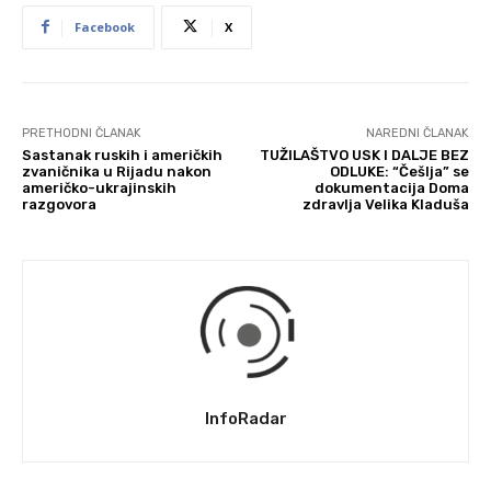
Facebook
X
PRETHODNI ČLANAK
NAREDNI ČLANAK
Sastanak ruskih i američkih
TUŽILAŠTVO USK I DALJE BEZ
zvaničnika u Rijadu nakon
ODLUKE: “Češlja” se
američko-ukrajinskih
dokumentacija Doma
razgovora
zdravlja Velika Kladuša
InfoRadar