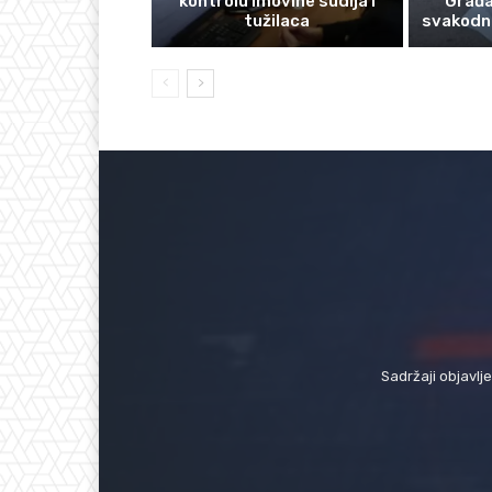
kontrolu imovine sudija i
Građan
tužilaca
svakodn
Sadržaji objavlj