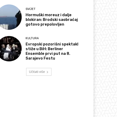
SVIJET
Hormuški moreuz i dalje
blokiran: Brodski saobraćaj
gotovo prepolovljen
KULTURA
Evropski pozorišni spektakl
stiže u BiH: Berliner
Ensemble prvi put na 8.
Sarajevo Festu
Učitati više