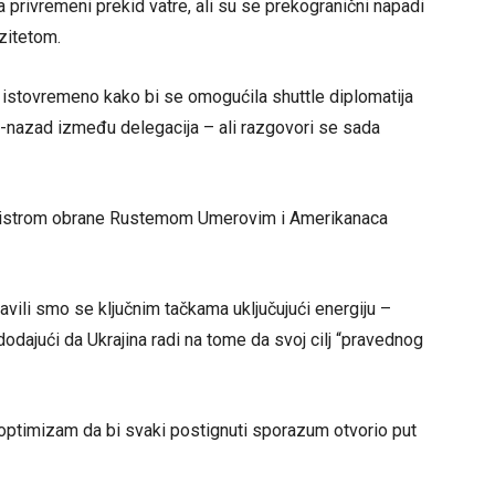
a privremeni prekid vatre, ali su se prekogranični napadi
zitetom.
e istovremeno kako bi se omogućila shuttle diplomatija
d-nazad između delegacija – ali razgovori se sada
nistrom obrane Rustemom Umerovim i Amerikanaca
bavili smo se ključnim tačkama uključujući energiju –
dajući da Ukrajina radi na tome da svoj cilj “pravednog
optimizam da bi svaki postignuti sporazum otvorio put