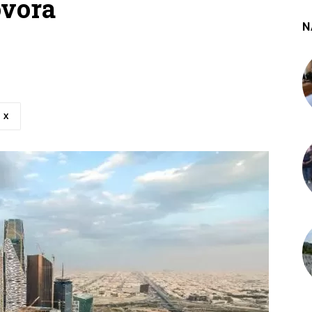
ovora
N
X