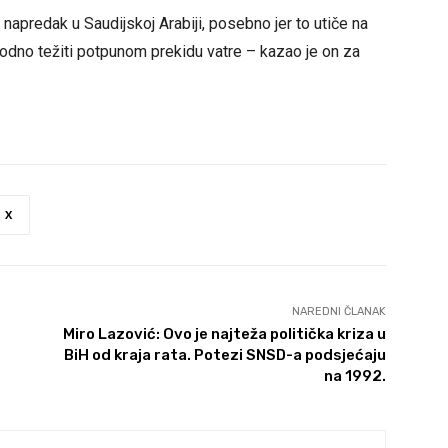
 napredak u Saudijskoj Arabiji, posebno jer to utiče na
irodno težiti potpunom prekidu vatre – kazao je on za
X
NAREDNI ČLANAK
Miro Lazović: Ovo je najteža politička kriza u
BiH od kraja rata. Potezi SNSD-a podsjećaju
na 1992.