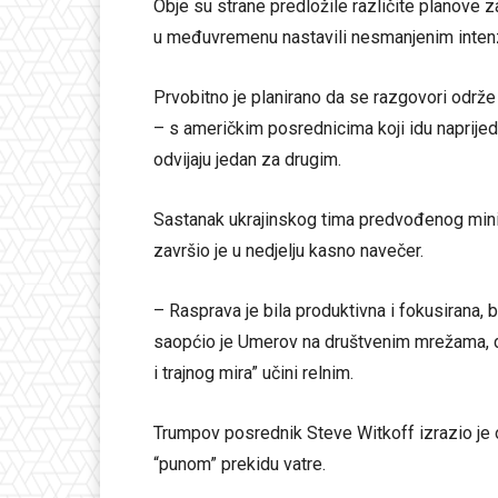
Obje su strane predložile različite planove z
u međuvremenu nastavili nesmanjenim inten
Prvobitno je planirano da se razgovori održ
– s američkim posrednicima koji idu naprije
odvijaju jedan za drugim.
Sastanak ukrajinskog tima predvođenog mi
završio je u nedjelju kasno navečer.
– Rasprava je bila produktivna i fokusirana, 
saopćio je Umerov na društvenim mrežama, do
i trajnog mira” učini relnim.
Trumpov posrednik Steve Witkoff izrazio je 
“punom” prekidu vatre.