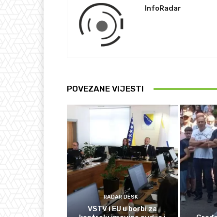
InfoRadar
POVEZANE VIJESTI
RADAR DESK
VSTV i EU u borbi za