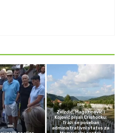
BIH
Zvizdić, Magazinović i
Kojović pisali Crishocku:
Traži se poseban
BIH
administrativni status za