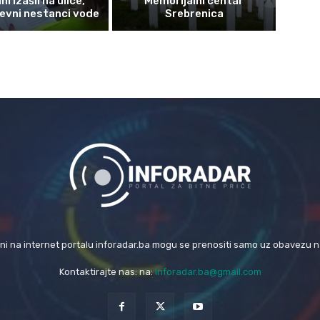
i izašli na ulice,
Memorijalni centar
evni nestanci vode
Srebrenica
eni na internet portalu inforadar.ba mogu se prenositi samo uz obavezu 
Kontaktirajte nas: na:
inforadar.ba@gmail.com