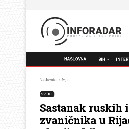
NASLOVNA
BIH
INTER
Naslovnica
Svijet
SVIJET
Sastanak ruskih 
zvaničnika u Rij