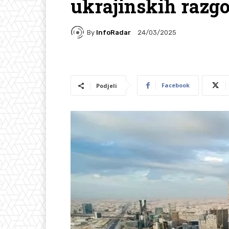
ukrajinskih razg
By
InfoRadar
24/03/2025
Facebook
Podjeli