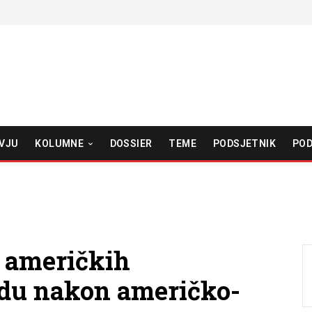
VJU
KOLUMNE
DOSSIER
TEME
PODSJETNIK
POD
i američkih
adu nakon američko-