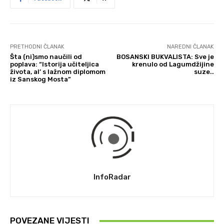
PRETHODNI ČLANAK
NAREDNI ČLANAK
Šta (ni)smo naučili od
BOSANSKI BUKVALISTA: Sve je
poplava: “Istorija učiteljica
krenulo od Lagumdžijine
života, al’ s lažnom diplomom
suze..
iz Sanskog Mosta”
InfoRadar
POVEZANE VIJESTI