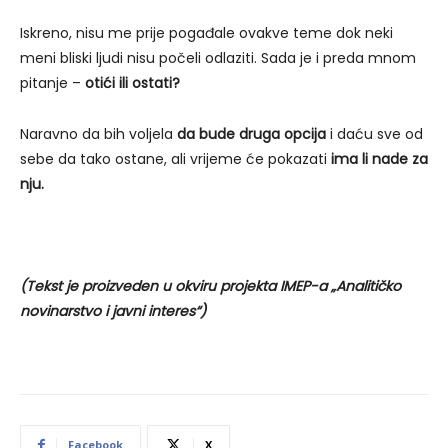
Iskreno, nisu me prije pogađale ovakve teme dok neki
meni bliski ljudi nisu počeli odlaziti. Sada je i preda mnom
pitanje –
otići ili ostati?
Naravno da bih voljela
da bude druga opcija
i daću sve od
sebe da tako ostane, ali vrijeme će pokazati
ima li nade za
nju.
(Tekst je proizveden u okviru projekta IMEP-a „Analitičko
novinarstvo i javni interes“)
Facebook
X