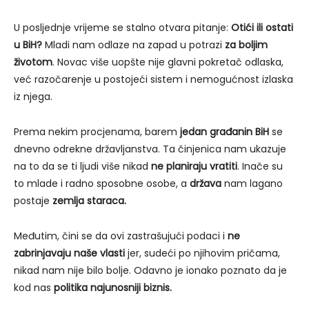
U posljednje vrijeme se stalno otvara pitanje:
Otići ili ostati
u BiH?
Mladi nam odlaze na zapad u potrazi
za boljim
životom
. Novac više uopšte nije glavni pokretač odlaska,
već razočarenje u postojeći sistem i nemogućnost izlaska
iz njega.
Prema nekim procjenama, barem
jedan građanin BiH
se
dnevno odrekne državljanstva. Ta činjenica nam ukazuje
na to da se ti ljudi više nikad
ne planiraju vratiti
. Inače su
to mlade i radno sposobne osobe, a
država
nam lagano
postaje
zemlja staraca.
Međutim, čini se da ovi zastrašujući podaci i
ne
zabrinjavaju naše vlasti
jer, sudeći po njihovim pričama,
nikad nam nije bilo bolje. Odavno je ionako poznato da je
kod nas
politika najunosniji biznis.