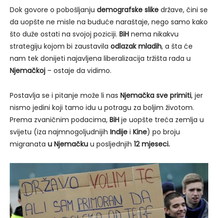
Dok govore o pobošljanju
demografske slike
države, čini se
da uopšte ne misle na buduće naraštaje, nego samo kako
što duže ostati na svojoj poziciji.
BiH
nema nikakvu
strategiju kojom bi zaustavila
odlazak mladih
, a šta će
nam tek donijeti najavljena liberalizacija tržišta rada u
Njemačkoj
– ostaje da vidimo.
Postavlja se i pitanje može li nas
Njemačka sve primiti
, jer
nismo jedini koji tamo idu u potragu za boljim životom.
Prema zvaničnim podacima,
BiH
je uopšte treća zemlja u
svijetu (iza najmnogoljudnijih
Indije
i
Kine
) po broju
migranata
u Njemačku
u posljednjih
12 mjeseci.